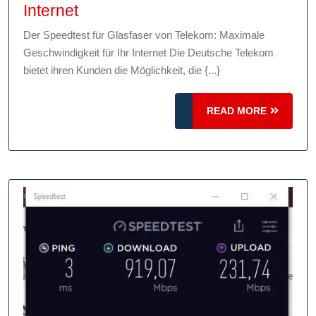
Telekom
Internet
Glasfaser
Der Speedtest für Glasfaser von Telekom: Maximale
Speedtest:
Geschwindigkeit für Ihr Internet Die Deutsche Telekom
Maximale
bietet ihren Kunden die Möglichkeit, die {...}
Geschwindigkeit
für
READ
READ MORE
Ihr
MORE
Internet