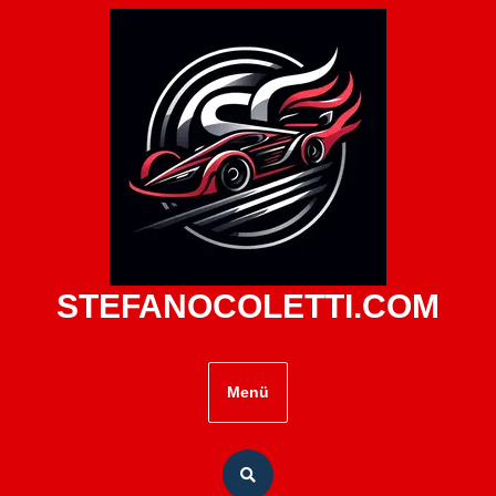
Zum
Inhalt
springen
STEFANOCOLETTI.COM
Menü