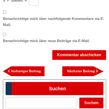
5
+
Sieben
=
Benachrichtige mich über nachfolgende Kommentare via E-
Mail.
Benachrichtige mich über neue Beiträge via E-Mail.
Beitragsnavigation
Vorheriger
Nächst
Vorheriger Beitrag
Nächster Beitrag
Beitrag
Beitra
Suchen
Suchen