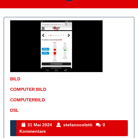
BILD
COMPUTER BILD
COMPUTERBILD
DSL
Kategorie
31
stefanocoletti
31 Mai 2024
stefanocoletti
0
Mai
Kommentare
2024