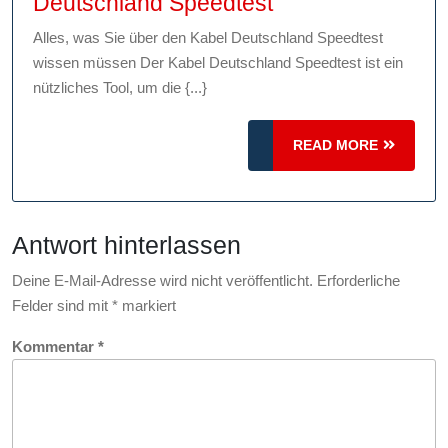
Optimieren
Deutschland Speedtest
Sie
Alles, was Sie über den Kabel Deutschland Speedtest
Ihre
wissen müssen Der Kabel Deutschland Speedtest ist ein
Internetverbindu
nützliches Tool, um die {...}
mit
dem
READ
READ MORE
Kabel
MORE
Deutschland
Speedtest
Antwort hinterlassen
Deine E-Mail-Adresse wird nicht veröffentlicht.
Erforderliche
Felder sind mit
*
markiert
Kommentar
*