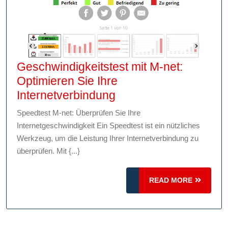
Geschwindigkeitstest mit M-net:
Optimieren Sie Ihre
Geschwindigkeitstest
Internetverbindung
mit
Speedtest M-net: Überprüfen Sie Ihre
M-
Internetgeschwindigkeit Ein Speedtest ist ein nützliches
net:
Werkzeug, um die Leistung Ihrer Internetverbindung zu
Optimieren
überprüfen. Mit {...}
Sie
Ihre
READ
READ MORE
MORE
Internetverbindung