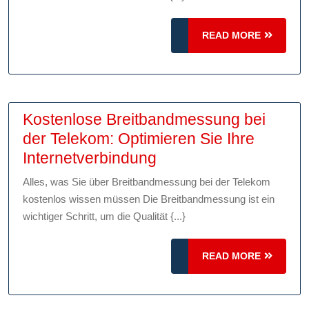
Ihres
Handys
READ
READ MORE
mit
MORE
einem
Speedtest
Kostenlose Breitbandmessung bei
der Telekom: Optimieren Sie Ihre
Kostenlose
Internetverbindung
Breitbandmessung
Alles, was Sie über Breitbandmessung bei der Telekom
bei
kostenlos wissen müssen Die Breitbandmessung ist ein
der
wichtiger Schritt, um die Qualität {...}
Telekom:
Optimieren
READ
READ MORE
Sie
MORE
Ihre