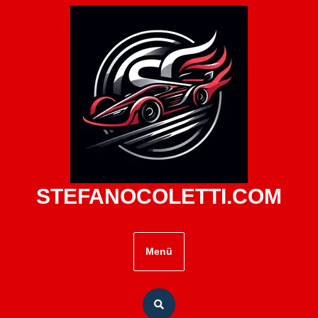
Zum
Inhalt
springen
STEFANOCOLETTI.COM
Menü