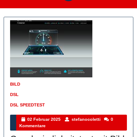
BILD
DSL
DSL SPEEDTEST
Kategorie
02
stefanocoletti
02 Februar 2025
stefanocoletti
0
Februar
Kommentare
2025