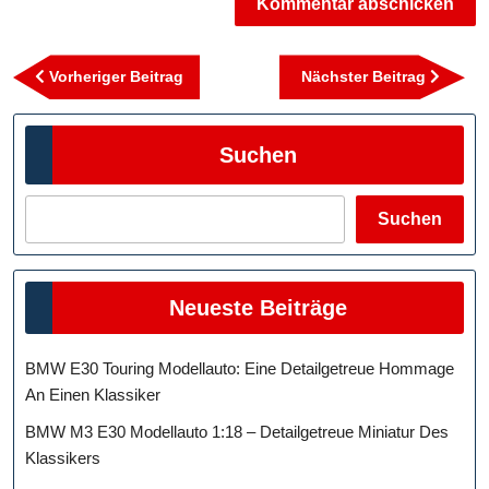
Beitragsnavigation
Vorheriger
Nächst
Vorheriger Beitrag
Nächster Beitrag
Beitrag
Beitra
Suchen
Suchen
Neueste Beiträge
BMW E30 Touring Modellauto: Eine Detailgetreue Hommage
An Einen Klassiker
BMW M3 E30 Modellauto 1:18 – Detailgetreue Miniatur Des
Klassikers