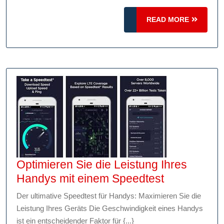
Testen
Sie
READ
READ MORE
MORE
Ihre
Internetverbindung!
Optimieren Sie die Leistung Ihres
Optimieren
Handys mit einem Speedtest
Sie
Der ultimative Speedtest für Handys: Maximieren Sie die
die
Leistung Ihres Geräts Die Geschwindigkeit eines Handys
Leistung
ist ein entscheidender Faktor für {...}