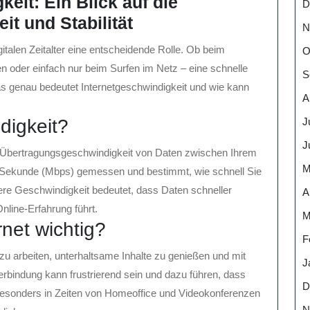
eit: Ein Blick auf die
D
t und Stabilität
N
gitalen Zeitalter eine entscheidende Rolle. Ob beim
O
 oder einfach nur beim Surfen im Netz – eine schnelle
S
was genau bedeutet Internetgeschwindigkeit und wie kann
A
J
digkeit?
J
ie Übertragungsgeschwindigkeit von Daten zwischen Ihrem
M
ro Sekunde (Mbps) gemessen und bestimmt, wie schnell Sie
ere Geschwindigkeit bedeutet, dass Daten schneller
A
nline-Erfahrung führt.
M
rnet wichtig?
F
r zu arbeiten, unterhaltsame Inhalte zu genießen und mit
J
erbindung kann frustrierend sein und dazu führen, dass
D
Besonders in Zeiten von Homeoffice und Videokonferenzen
N