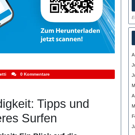
E
A
J
stefanocoletti
etti
0 Kommentare
J
M
A
igkeit: Tipps und
M
eres Surfen
F
J