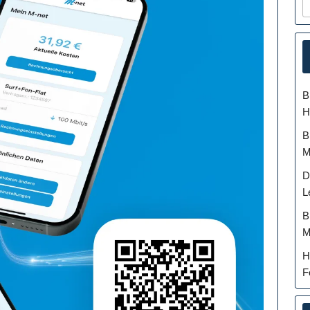
B
H
B
M
D
L
B
M
H
F