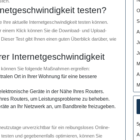
lich.
rnetgeschwindigkeit testen?
O
S
e Ihre aktuelle Internetgeschwindigkeit testen können.
nur einem Klick können Sie die Download- und Upload-
A
ieser Test gibt Ihnen einen guten Überblick darüber, wie
J
J
rer Internetgeschwindigkeit
M
, können Sie folgende Maßnahmen ergreifen:
A
tralen Ort in Ihrer Wohnung für eine bessere
M
lektronische Geräte in der Nähe Ihres Routers.
 Ihres Routers, um Leistungsprobleme zu beheben.
äte an Ihr Netzwerk an, um Bandbreite freizugeben.
5
 heutzutage unverzichtbar für ein reibungsloses Online-
A
t testen und gegebenenfalls optimieren, können Sie