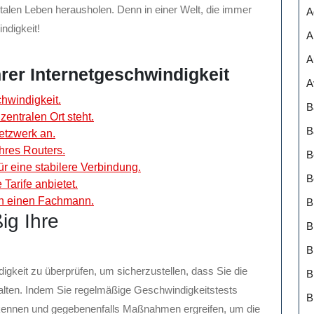
italen Leben herausholen. Denn in einer Welt, die immer
A
ndigkeit!
A
A
hrer Internetgeschwindigkeit
A
hwindigkeit.
B
zentralen Ort steht.
B
etzwerk an.
hres Routers.
B
 eine stabilere Verbindung.
B
 Tarife anbietet.
en einen Fachmann.
B
ig Ihre
B
digkeit zu überprüfen, um sicherzustellen, dass Sie die
B
alten. Indem Sie regelmäßige Geschwindigkeitstests
B
rkennen und gegebenenfalls Maßnahmen ergreifen, um die