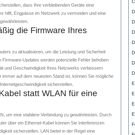
C
herstellen, dass Ihre verbleibenden Geräte eine
D
ies hilft, Engpässe im Netzwerk zu vermeiden und eine
 gewährleisten.
D
äßig die Firmware Ihres
D
D
uters zu aktualisieren, um die Leistung und Sicherheit
D
ch Firmware-Updates werden potenzielle Fehler behoben
D
lität und Geschwindigkeit Ihres Netzwerks verbessern
D
er immer auf dem neuesten Stand ist, können Sie mögliche
E
Internetgeschwindigkeit sicherstellen.
abel statt WLAN für eine
E
E
E
, um eine stabilere Verbindung zu gewährleisten. Durch
ter über ein Ethernet-Kabel können Sie Interferenzen
F
gkeit sicherstellen. LAN bietet in der Regel eine
F