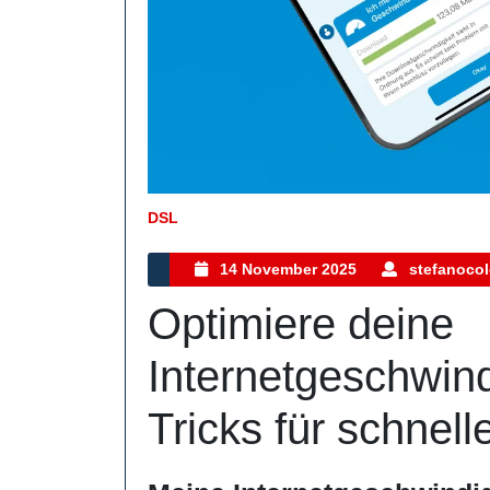
DSL
Kategorie
14
14 November 2025
stefanocol
November
Optimiere deine
2025
Internetgeschwind
Tricks für schnell