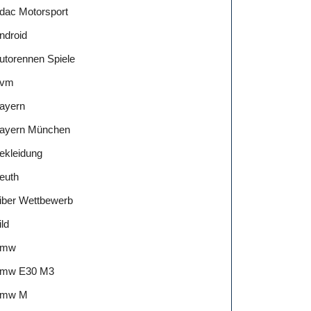
dac Motorsport
ndroid
utorennen Spiele
vm
ayern
ayern München
ekleidung
euth
iber Wettbewerb
ild
Bmw
mw E30 M3
mw M