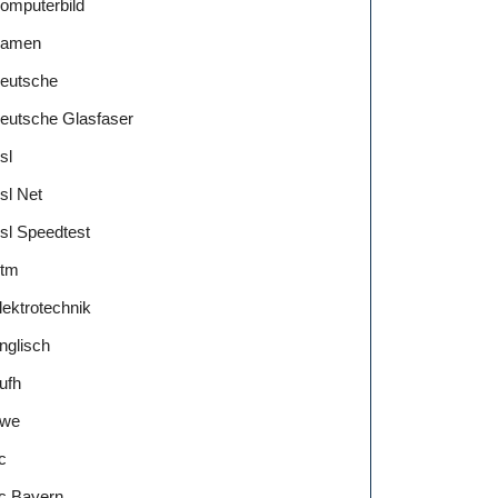
omputerbild
amen
eutsche
eutsche Glasfaser
sl
sl Net
sl Speedtest
tm
lektrotechnik
nglisch
ufh
we
c
c Bayern