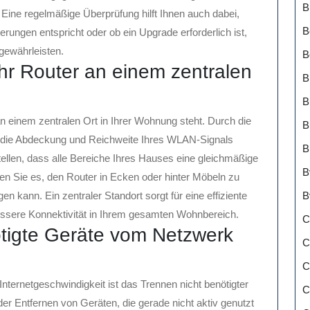
B
. Eine regelmäßige Überprüfung hilft Ihnen auch dabei,
B
rderungen entspricht oder ob ein Upgrade erforderlich ist,
gewährleisten.
B
 Ihr Router an einem zentralen
B
B
 an einem zentralen Ort in Ihrer Wohnung steht. Durch die
B
e die Abdeckung und Reichweite Ihres WLAN-Signals
B
tellen, dass alle Bereiche Ihres Hauses eine gleichmäßige
B
en Sie es, den Router in Ecken oder hinter Möbeln zu
B
igen kann. Ein zentraler Standort sorgt für eine effiziente
bessere Konnektivität in Ihrem gesamten Wohnbereich.
C
ötigte Geräte vom Netzwerk
C
C
ternetgeschwindigkeit ist das Trennen nicht benötigter
C
 Entfernen von Geräten, die gerade nicht aktiv genutzt