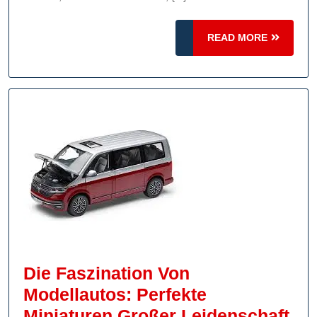
Technik:
READ
Exzellenz
READ MORE
MORE
Und
Technologie
Im
Fokus
Die Faszination Von
Modellautos: Perfekte
Die
Miniaturen Großer Leidenschaft