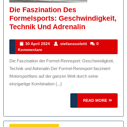
Die Faszination Des
Formelsports: Geschwindigkeit,
Die
Technik Und Adrenalin
Faszination
Des
30
stefanocoletti
30 April 2024
stefanocoletti
0
April
Kommentare
Formelsport
2024
Geschwindig
Die Faszination der Formel-Rennsport: Geschwindigkeit,
Technik
Technik und Adrenalin Der Formel-Rennsport fasziniert
Und
Motorsportfans auf der ganzen Welt durch seine
einzigartige Kombination {...}
Adrenalin
READ
READ MORE
MORE