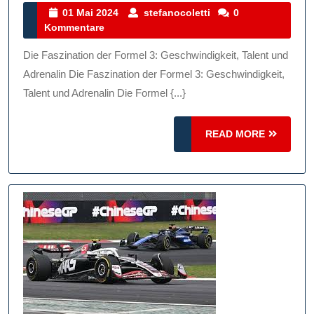
3:
01
stefanocoletti
01 Mai 2024
stefanocoletti
0
Mai
Kommentare
Wo
2024
Geschwindigke
Die Faszination der Formel 3: Geschwindigkeit, Talent und
Und
Adrenalin Die Faszination der Formel 3: Geschwindigkeit,
Talent
Talent und Adrenalin Die Formel {...}
Auf
READ
Der
READ MORE
MORE
Rennstrecke
Zusammenko