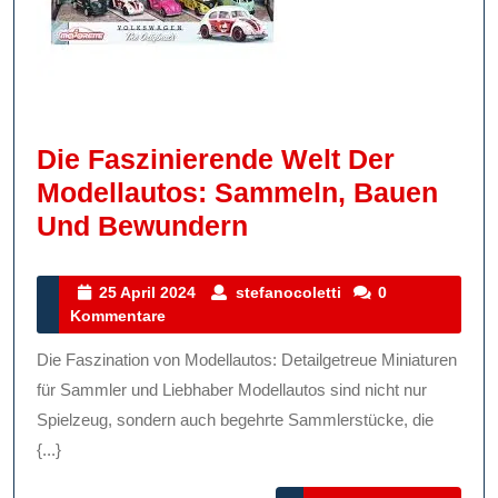
Die Faszinierende Welt Der
Modellautos: Sammeln, Bauen
Die
Und Bewundern
Faszinierende
Welt
25
stefanocoletti
25 April 2024
stefanocoletti
0
April
Kommentare
Der
2024
Modellautos:
Die Faszination von Modellautos: Detailgetreue Miniaturen
Sammeln,
für Sammler und Liebhaber Modellautos sind nicht nur
Bauen
Spielzeug, sondern auch begehrte Sammlerstücke, die
{...}
Und
Bewundern