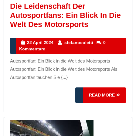
Die Leidenschaft Der
Autosportfans: Ein Blick In Die
Die
Welt Des Motorsports
Leidenschaft
Der
22
stefanocoletti
22 April 2024
stefanocoletti
0
April
Kommentare
Autosportfan
2024
Ein
Autosportfan: Ein Blick in die Welt des Motorsports
Blick
Autosportfan: Ein Blick in die Welt des Motorsports Als
In
Autosportfan tauchen Sie {...}
Die
READ
Welt
READ MORE
MORE
Des
Motorsports