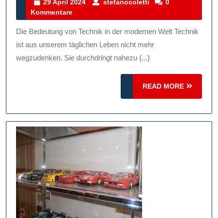
Von
29
stefanocoletti
29 April 2024
stefanocoletti
0
April
Kommentare
Technik
2024
In
Die Bedeutung von Technik in der modernen Welt Technik
Der
ist aus unserem täglichen Leben nicht mehr
Modernen
wegzudenken. Sie durchdringt nahezu {...}
Welt:
READ
Eine
READ MORE
MORE
Betrachtung
Aus
Englischer
Perspektive