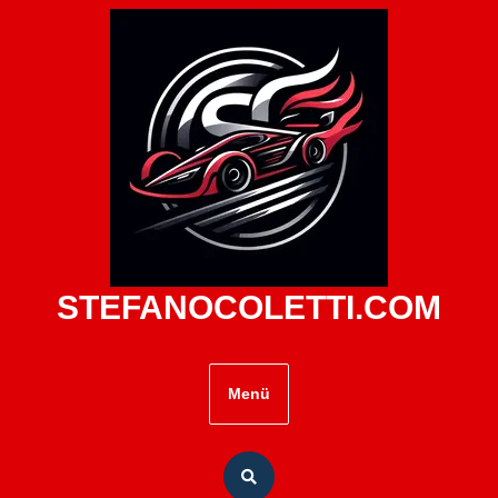
Zum
Inhalt
springen
STEFANOCOLETTI.COM
Menü