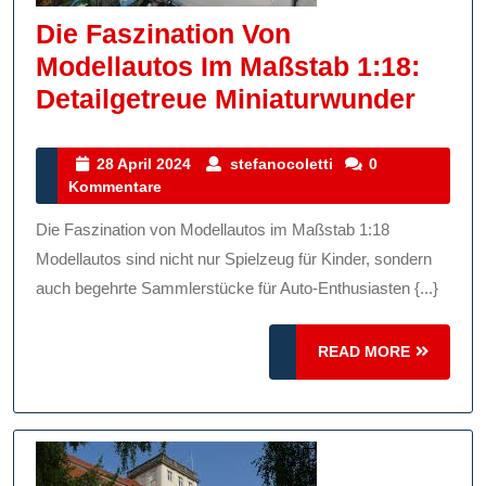
Die Faszination Von
Modellautos Im Maßstab 1:18:
Die
Detailgetreue Miniaturwunder
Faszi
Von
28
stefanocoletti
28 April 2024
stefanocoletti
0
April
Kommentare
Model
2024
Im
Die Faszination von Modellautos im Maßstab 1:18
Maßs
Modellautos sind nicht nur Spielzeug für Kinder, sondern
1:18:
auch begehrte Sammlerstücke für Auto-Enthusiasten {...}
Detai
READ
READ MORE
Mini
MORE