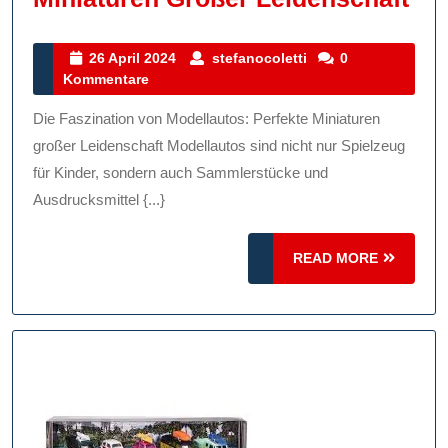
Fas
Vo
26
stefanocoletti
26 April 2024
stefanocoletti
0
April
Kommentare
Mod
2024
Per
Die Faszination von Modellautos: Perfekte Miniaturen
Min
großer Leidenschaft Modellautos sind nicht nur Spielzeug
Gr
für Kinder, sondern auch Sammlerstücke und
Ausdrucksmittel {...}
Lei
READ
READ MORE
MORE