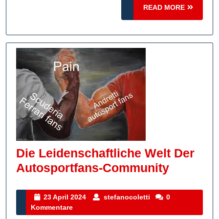
READ
READ MORE
MORE
Die Leidenschaftliche Welt Der
Die
Autosportfans-Community
Leidensc
Welt
23
stefanocoletti
23 April 2024
stefanocoletti
0
April
Kommentare
Der
2024