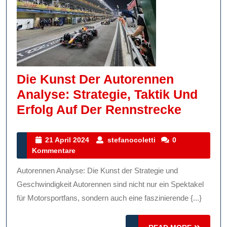
Die Kunst Der Autorennen
Analyse: Strategie, Taktik Und
Die
Erfolg Auf Der Rennstrecke
Kunst
Der
21
stefanocoletti
21 April 2024
stefanocoletti
0
April
Kommentare
Autore
2024
Analyse
Autorennen Analyse: Die Kunst der Strategie und
Strateg
Geschwindigkeit Autorennen sind nicht nur ein Spektakel
Taktik
für Motorsportfans, sondern auch eine faszinierende {...}
Und