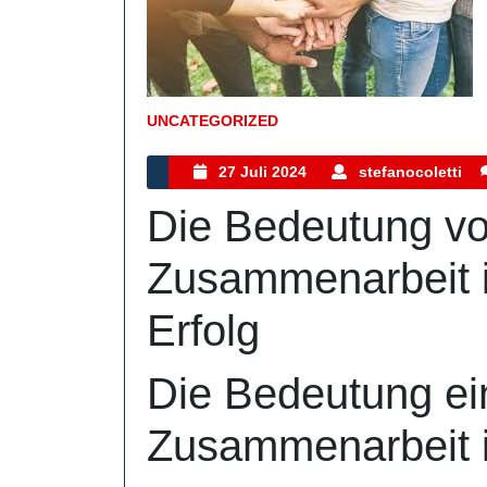
UNCATEGORIZED
Kategorie
27
s
27 Juli 2024
stefanocoletti
Juli
Die Bedeutung vo
2024
Zusammenarbeit 
Erfolg
Die Bedeutung ei
Zusammenarbeit 