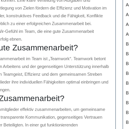
 können. Eine klare Verteilung von Aufgaben und
A
egung von Zielen fördern die Effizienz und Motivation im
A
r, konstruktives Feedback und die Fähigkeit, Konflikte
lich zu einer erfolgreichen Zusammenarbeit bei.
A
Wir-Gefühl im Team, die eine gute Zusammenarbeit
A
folg ebnen.
B
gute Zusammenarbeit?
B
usammenarbeit im Team ist „Teamwork“. Teamwork betont
B
Arbeitens und der gegenseitigen Unterstützung innerhalb
B
on Teamgeist, Effizienz und dem gemeinsamen Streben
der ihre individuellen Fähigkeiten optimal einbringen und
B
ngen.
B
 Zusammenarbeit?
mmitglieder effektiv zusammenarbeiten, um gemeinsame
B
nd transparente Kommunikation, gegenseitiges Vertrauen
B
Beteiligten. In einer gut funktionierenden