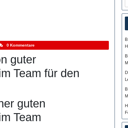
B
tefanocoletti
0 Kommentare
H
n guter
B
M
im Team für den
D
L
B
M
ner guten
H
F
im Team