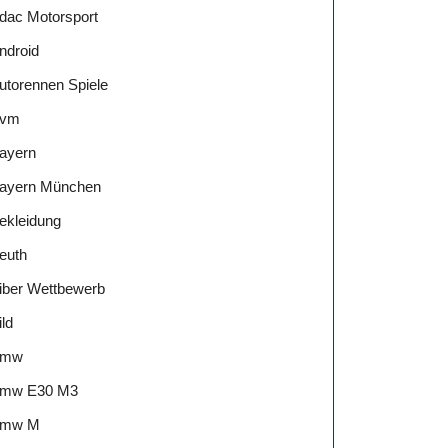
dac Motorsport
ndroid
utorennen Spiele
vm
ayern
ayern München
ekleidung
euth
iber Wettbewerb
ild
Bmw
mw E30 M3
mw M