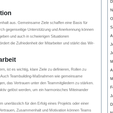
D
N
tion
O
halt aus. Gemeinsame Ziele schaffen eine Basis für
S
Durch gegenseitige Unterstützung und Anerkennung können
A
geben und auch in schwierigen Situationen
dert die Zufriedenheit der Mitarbeiter und stärkt das Wir-
J
J
rbeit
M
 ist es wichtig, klare Ziele zu definieren, Rollen zu
A
en. Auch Teambuilding-Maßnahmen wie gemeinsame
M
en, das Vertrauen unter den Teammitgliedern zu stärken.
F
ruktiv gelöst werden, um ein harmonisches Miteinander
J
unerlässlich für den Erfolg eines Projekts oder einer
D
, Vertrauen, Zusammenhalt und Motivation können Teams
N