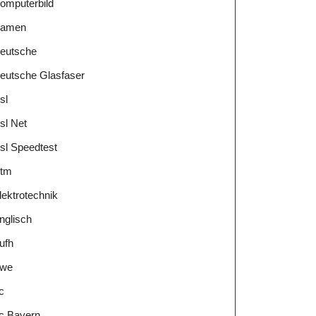
omputerbild
amen
eutsche
eutsche Glasfaser
sl
sl Net
sl Speedtest
tm
lektrotechnik
nglisch
ufh
we
c
c Bayern