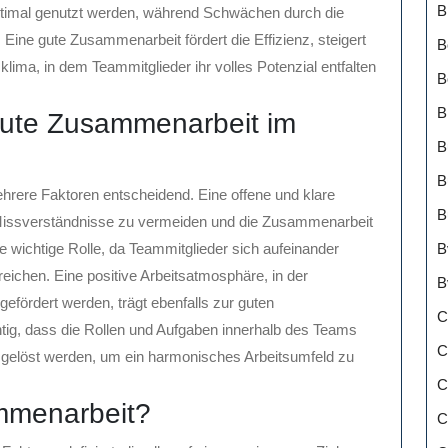
B
ptimal genutzt werden, während Schwächen durch die
ine gute Zusammenarbeit fördert die Effizienz, steigert
B
tsklima, in dem Teammitglieder ihr volles Potenzial entfalten
B
B
 gute Zusammenarbeit im
B
B
rere Faktoren entscheidend. Eine offene und klare
B
Missverständnisse zu vermeiden und die Zusammenarbeit
B
ne wichtige Rolle, da Teammitglieder sich aufeinander
ichen. Eine positive Arbeitsatmosphäre, in der
B
efördert werden, trägt ebenfalls zur guten
C
tig, dass die Rollen und Aufgaben innerhalb des Teams
C
tiv gelöst werden, um ein harmonisches Arbeitsumfeld zu
C
ammenarbeit?
C