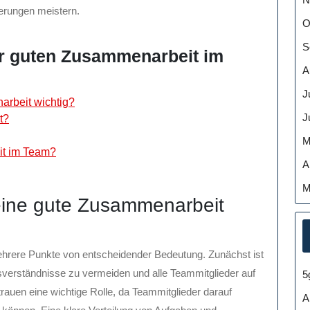
erungen meistern.
O
S
ur guten Zusammenarbeit im
A
J
arbeit wichtig?
J
t?
M
it im Team?
A
M
eine gute Zusammenarbeit
hrere Punkte von entscheidender Bedeutung. Zunächst ist
sverständnisse zu vermeiden und alle Teammitglieder auf
5
rauen eine wichtige Rolle, da Teammitglieder darauf
A