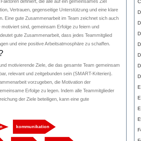
ktoren definiert, die alle auf ein gemeinsames Ziel
C
ion, Vertrauen, gegenseitige Unterstützung und eine klare
D
ten. Eine gute Zusammenarbeit im Team zeichnet sich auch
D
 motiviert sind, gemeinsam Erfolge zu feiern und
D
edeutet gute Zusammenarbeit, dass jedes Teammitglied
gen und eine positive Arbeitsatmosphäre zu schaffen.
D
?
D
re und motivierende Ziele, die das gesamte Team gemeinsam
D
chbar, relevant und zeitgebunden sein (SMART-Kriterien).
D
sammenarbeit vorzugeben, die Motivation der
E
gemeinsame Erfolge zu legen. Indem alle Teammitglieder
E
eichung der Ziele beteiligen, kann eine gute
E
E
m
kommunikation
F
F