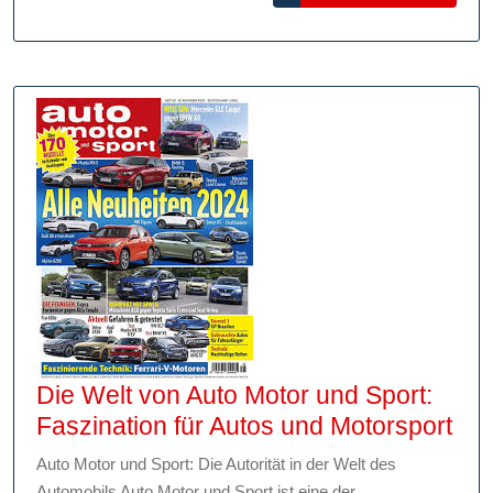
04:
MORE
Für
jeden
Königsblauen
das
passende
Accessoire
Die Welt von Auto Motor und Sport:
Die
Faszination für Autos und Motorsport
Wel
Auto Motor und Sport: Die Autorität in der Welt des
von
Automobils Auto Motor und Sport ist eine der