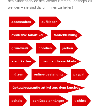
den Kundenservice des Werder Bremen Fanshops zu
wenden – sie sind da, um Ihnen zu helfen!
accessoires
aufkleber
exklusive fanartikel
fanbekleidung
grün-weiß
hoodies
jacken
kreditkarten
merchandise-artikeln
mützen
online-bestellung
paypal
rückgabegarantie artikel aus dem fanshop
schals
schlüsselanhänger
t-shirts