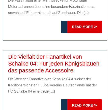
Die Faszination einer Rennstrecke für Motorräder
der
Motorradrennen üben eine besondere Faszination aus,
Gestaltu
sowohl auf Fahrer als auch auf Zuschauer. Die {...}
einer
Rennstr
READ
READ MORE
für
MORE
Motorräd
Technik,
Sicherhe
Die Vielfalt der Fanartikel von
und
Schalke 04: Für jeden Königsblauen
Geschwin
Die
das passende Accessoire
Vielfalt
Die Welt der Fanartikel von Schalke 04 Als einer der
der
traditionsreichsten Fußballvereine Deutschlands hat der
Fanartikel
FC Schalke 04 eine treue {...}
von
Schalke
READ
READ MORE