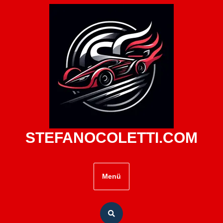
Zum
Inhalt
springen
STEFANOCOLETTI.COM
Menü