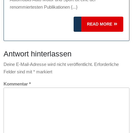
Aut
renommiertesten Publikationen {...}
Mot
un
READ
READ MORE
MORE
Spo
Fas
für
Antwort hinterlassen
Aut
un
Deine E-Mail-Adresse wird nicht veröffentlicht.
Erforderliche
Mot
Felder sind mit
*
markiert
Kommentar
*