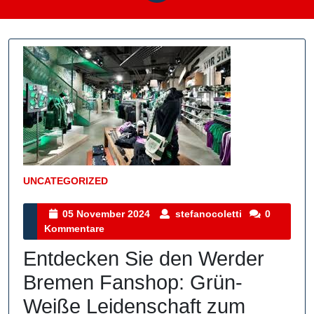
UNCATEGORIZED
Kategorie
05
stefanocoletti
05 November 2024
stefanocoletti
0
November
Kommentare
2024
Entdecken Sie den Werder
Bremen Fanshop: Grün-
Weiße Leidenschaft zum