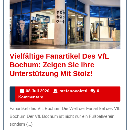
Vielfältige Fanartikel Des VfL
Bochum: Zeigen Sie Ihre
Vielfältige
Unterstützung Mit Stolz!
Fanartikel
Des
08
stefanocoletti
08 Juli 2026
stefanocoletti
0
Juli
Kommentare
VfL
2026
Bochum:
Fanartikel des VfL Bochum Die Welt der Fanartikel des VfL
Zeigen
Bochum Der VfL Bochum ist nicht nur ein Fußballverein,
Sie
sondern {...}