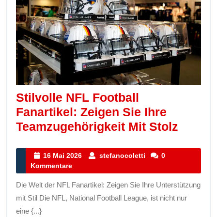
Stilvolle NFL Football
Fanartikel: Zeigen Sie Ihre
Stilvol
Teamzugehörigkeit Mit Stolz
NFL
Footba
16
stefanocoletti
16 Mai 2026
stefanocoletti
0
Mai
Kommentare
Fanarti
2026
Zeigen
Die Welt der NFL Fanartikel: Zeigen Sie Ihre Unterstützung
Sie
mit Stil Die NFL, National Football League, ist nicht nur
Ihre
eine {...}