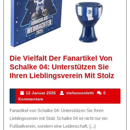
Die Vielfalt Der Fanartikel Von
Schalke 04: Unterstützen Sie
Die
Ihren Lieblingsverein Mit Stolz
Vielf
Der
12
stefanocoletti
12 Januar 2026
stefanocoletti
0
Januar
Kommentare
Fana
2026
Von
Fanartikel von Schalke 04: Unterstützen Sie Ihren
Scha
Lieblingsverein mit Stolz Schalke 04 ist nicht nur ein
04:
Fußballverein, sondern eine Leidenschaft, {...}