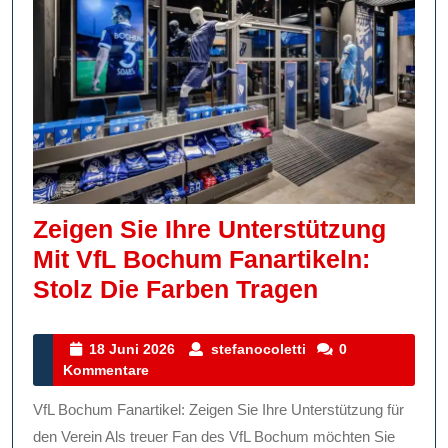
Ohne
Ihr
Budget
Zu
Belasten
Zeigen Sie Ihre Unterstützung
Mit VfL Bochum Fanartikeln:
Zeigen
Stolz Die Farben Tragen
Sie
Ihre
18
stefanocoletti
18 Juni 2026
stefanocoletti
0
Juni
Kommentare
Unterstütz
2026
Mit
VfL Bochum Fanartikel: Zeigen Sie Ihre Unterstützung für
VfL
den Verein Als treuer Fan des VfL Bochum möchten Sie