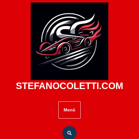
Zum
Inhalt
springen
STEFANOCOLETTI.COM
Menü