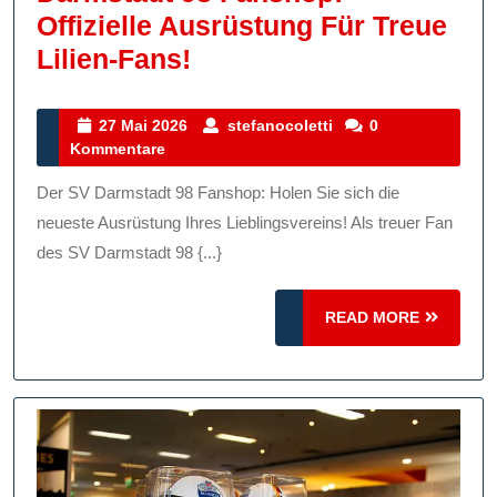
Offizielle Ausrüstung Für Treue
Entdecken
Lilien-Fans!
Sie
Den
27
stefanocoletti
27 Mai 2026
stefanocoletti
0
Mai
Kommentare
SV
2026
Darmstadt
Der SV Darmstadt 98 Fanshop: Holen Sie sich die
98
neueste Ausrüstung Ihres Lieblingsvereins! Als treuer Fan
Fanshop:
des SV Darmstadt 98 {...}
Offizielle
READ
Ausrüstung
READ MORE
MORE
Für
Treue
Lilien-
Fans!