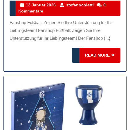
Zeigen
13
stefanocoletti
13 Januar 2026
stefanocoletti
0
Januar
Kommentare
Sie
2026
Ihre
Fanshop Fußball: Zeigen Sie Ihre Unterstützung für Ihr
Unterstützung
Lieblingsteam! Fanshop Fußball: Zeigen Sie Ihre
Für
Unterstützung für Ihr Lieblingsteam! Der Fanshop {...}
Ihr
READ
Lieblingsteam!
READ MORE
MORE