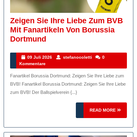
Zeigen Sie Ihre Liebe Zum BVB
Mit Fanartikeln Von Borussia
Zeigen
Dortmund
Sie
Ihre
09
stefanocoletti
09 Juli 2026
stefanocoletti
0
Juli
Kommentare
Liebe
2026
Zum
Fanartikel Borussia Dortmund: Zeigen Sie Ihre Liebe zum
BVB
BVB! Fanartikel Borussia Dortmund: Zeigen Sie Ihre Liebe
Mit
zum BVB! Der Ballspielverein {...}
Fanartikeln
READ
Von
READ MORE
MORE
Borussia
Dortmund