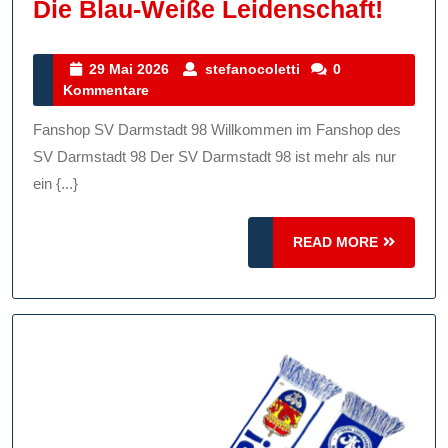
Offizi
Die Blau-Weiße Leidenschaft!
Fans
Des
29
stefanocoletti
29 Mai 2026
stefanocoletti
0
Mai
Kommentare
SV
2026
Darm
Fanshop SV Darmstadt 98 Willkommen im Fanshop des
98:
SV Darmstadt 98 Der SV Darmstadt 98 ist mehr als nur
Entd
ein {...}
Sie
READ
READ MORE
Die
MORE
Blau-
Weiß
Leide