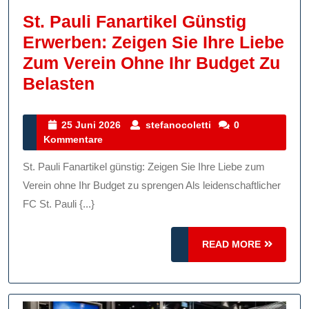
St. Pauli Fanartikel Günstig
Erwerben: Zeigen Sie Ihre Liebe
Zum Verein Ohne Ihr Budget Zu
St.
Belasten
Pauli
Fanartikel
25
stefanocoletti
25 Juni 2026
stefanocoletti
0
Juni
Kommentare
Günstig
2026
Erwerben:
St. Pauli Fanartikel günstig: Zeigen Sie Ihre Liebe zum
Zeigen
Verein ohne Ihr Budget zu sprengen Als leidenschaftlicher
Sie
FC St. Pauli {...}
Ihre
READ
Liebe
READ MORE
MORE
Zum
Verein