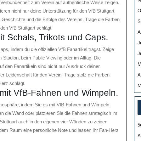
 Verbundenheit zum Verein auf authentische Weise zeigen.
O
eren nicht nur deine Unterstützung für den VfB Stuttgart,
 Geschichte und die Erfolge des Vereins. Trage die Farben
S
 den VfB Stuttgart schlägt.
A
t Schals, Trikots und Caps.
J
ps, indem du die offiziellen VfB Fanartikel trägst. Zeige
J
m Stadion, beim Public Viewing oder im Alltag. Die
M
f den Fanartikeln sind nicht nur Ausdruck deiner
A
r Leidenschaft für den Verein. Trage stolz die Farben
Herz schlägt.
M
 mit VfB-Fahnen und Wimpeln.
tmosphäre, indem Sie es mit VfB-Fahnen und Wimpeln
an die Wand oder platzieren Sie die Fahnen strategisch im
Stuttgart auch in den eigenen vier Wänden zu zeigen.
5
edem Raum eine persönliche Note und lassen Ihr Fan-Herz
A