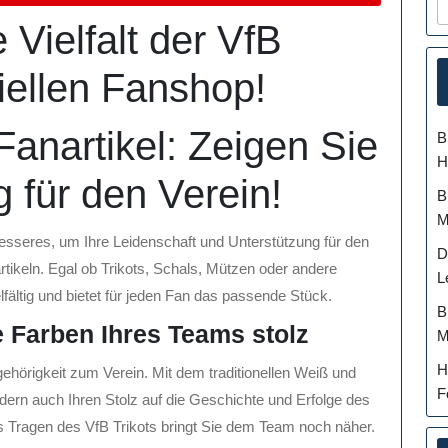
 Vielfalt der VfB
ziellen Fanshop!
Fanartikel: Zeigen Sie
B
H
g für den Verein!
B
M
 Besseres, um Ihre Leidenschaft und Unterstützung für den
D
rtikeln. Egal ob Trikots, Schals, Mützen oder andere
L
lfältig und bietet für jeden Fan das passende Stück.
B
e Farben Ihres Teams stolz
M
H
gehörigkeit zum Verein. Mit dem traditionellen Weiß und
F
ndern auch Ihren Stolz auf die Geschichte und Erfolge des
as Tragen des VfB Trikots bringt Sie dem Team noch näher.