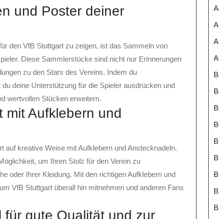
 und Poster deiner
A
A
A
 für den VfB Stuttgart zu zeigen, ist das Sammeln von
A
pieler. Diese Sammlerstücke sind nicht nur Erinnerungen
ndungen zu den Stars des Vereins. Indem du
B
u deine Unterstützung für die Spieler ausdrücken und
B
nd wertvollen Stücken erweitern.
B
t mit Aufklebern und
B
B
art auf kreative Weise mit Aufklebern und Anstecknadeln.
B
Möglichkeit, um Ihren Stolz für den Verein zu
he oder Ihrer Kleidung. Mit den richtigen Aufklebern und
um VfB Stuttgart überall hin mitnehmen und anderen Fans
B
B
l für gute Qualität und zur