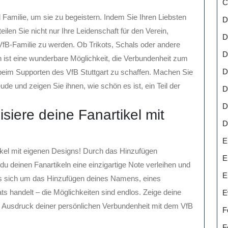
C
Familie, um sie zu begeistern. Indem Sie Ihren Liebsten
D
teilen Sie nicht nur Ihre Leidenschaft für den Verein,
D
VfB-Familie zu werden. Ob Trikots, Schals oder andere
D
 ist eine wunderbare Möglichkeit, die Verbundenheit zum
D
eim Supporten des VfB Stuttgart zu schaffen. Machen Sie
de und zeigen Sie ihnen, wie schön es ist, ein Teil der
D
D
isiere deine Fanartikel mit
D
E
rtikel mit eigenen Designs! Durch das Hinzufügen
E
u deinen Fanartikeln eine einzigartige Note verleihen und
E
es sich um das Hinzufügen deines Namens, eines
ts handelt – die Möglichkeiten sind endlos. Zeige deine
E
m Ausdruck deiner persönlichen Verbundenheit mit dem VfB
F
F