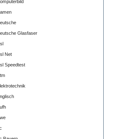
omputerbild
amen
eutsche
eutsche Glasfaser
sl
sl Net
sl Speedtest
tm
lektrotechnik
nglisch
ufh
we
c
c Bayern