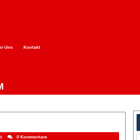
er Uns
Kontakt
M
stefanocoletti
i
0 Kommentare