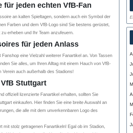
 für jeden echten VfB-Fan
essoire an kalten Spieltagen, sondern auch ein Symbol der
E
chen Farben und dem VfB-Logo sind Sie bestens gerüstet,
t zu erheben und Ihr Team anzufeuern.
soires für jeden Anlass
A
fB Fanshop eine Vielzahl weiterer Fanartikel an. Von Tassen
inden Sie alles, um Ihren Alltag mit einem Hauch von VfB-
J
um Verein auch außerhalb des Stadions!
J
 VfB Stuttgart
M
A
ffiziell lizenzierte Fanartikel erhalten, sollten Sie
uttgart einkaufen. Hier finden Sie eine breite Auswahl an
M
rungen, die alle mit dem unverkennbaren Logo des
F
J
rt mit stolz getragenen Fanartikeln! Egal ob im Stadion,