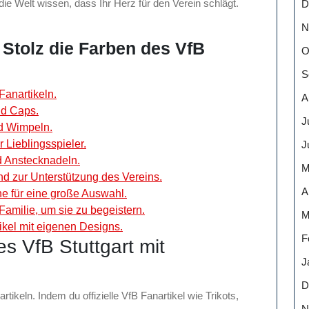
die Welt wissen, dass Ihr Herz für den Verein schlägt.
D
N
: Stolz die Farben des VfB
O
S
Fanartikeln.
A
nd Caps.
J
d Wimpeln.
Lieblingsspieler.
J
d Anstecknadeln.
M
 und zur Unterstützung des Vereins.
A
e für eine große Auswahl.
amilie, um sie zu begeistern.
M
tikel mit eigenen Designs.
F
es VfB Stuttgart mit
J
D
rtikeln. Indem du offizielle VfB Fanartikel wie Trikots,
N