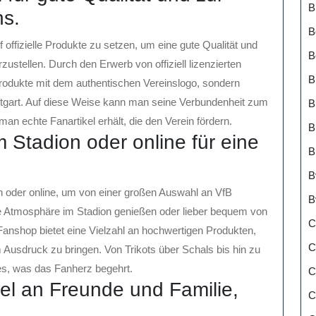
B
ns.
B
 offizielle Produkte zu setzen, um eine gute Qualität und
B
zustellen. Durch den Erwerb von offiziell lizenzierten
B
Produkte mit dem authentischen Vereinslogo, sondern
tuttgart. Auf diese Weise kann man seine Verbundenheit zum
B
man echte Fanartikel erhält, die den Verein fördern.
B
Stadion oder online für eine
B
B
 oder online, um von einer großen Auswahl an VfB
B
 die Atmosphäre im Stadion genießen oder lieber bequem von
C
Fanshop bietet eine Vielzahl an hochwertigen Produkten,
C
 Ausdruck zu bringen. Von Trikots über Schals bis hin zu
les, was das Fanherz begehrt.
C
el an Freunde und Familie,
C