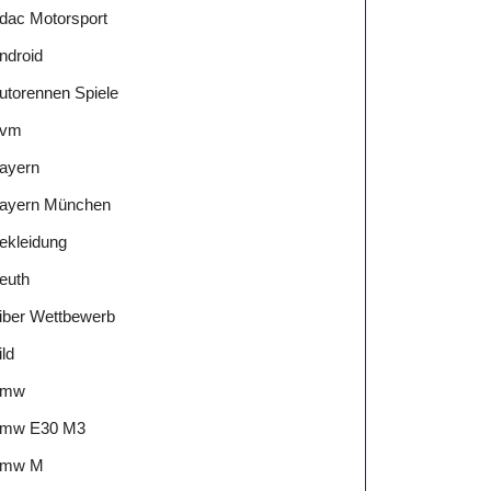
dac Motorsport
ndroid
utorennen Spiele
vm
ayern
ayern München
ekleidung
euth
iber Wettbewerb
ild
Bmw
mw E30 M3
mw M