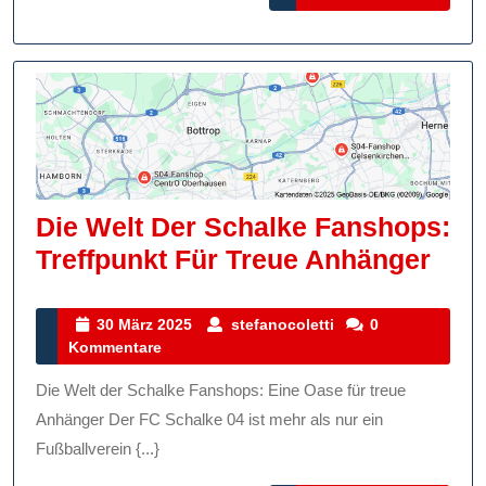
MORE
Für
BVB-
Fanart
Die Welt Der Schalke Fanshops:
Die
Treffpunkt Für Treue Anhänger
Wel
Der
30
stefanocoletti
30 März 2025
stefanocoletti
0
März
Kommentare
Sch
2025
Fan
Die Welt der Schalke Fanshops: Eine Oase für treue
Tref
Anhänger Der FC Schalke 04 ist mehr als nur ein
Für
Fußballverein {...}
Tre