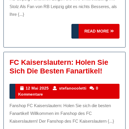
RB
Stolz Als Fan von RB Leipzig gibt es nichts Besseres, als
Leipzig
Ihre {...}
Fanartikeln:
READ
Zeigen
READ MORE
MORE
Sie
Ihre
Unterstützung
FC Kaiserslautern: Holen Sie
Mit
FC
Sich Die Besten Fanartikel!
Stolz!
Kaisers
Holen
12
stefanocoletti
12 Mai 2025
stefanocoletti
0
Mai
Kommentare
Sie
2025
Sich
Fanshop FC Kaiserslautern: Holen Sie sich die besten
Die
Fanartikel! Willkommen im Fanshop des FC
Besten
Kaiserslautern! Der Fanshop des FC Kaiserslautern {...}