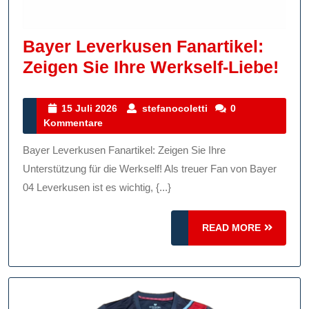
Bayer Leverkusen Fanartikel:
Bay
Zeigen Sie Ihre Werkself-Liebe!
Lev
Fan
15
stefanocoletti
15 Juli 2026
stefanocoletti
0
Juli
Kommentare
Zei
2026
Sie
Bayer Leverkusen Fanartikel: Zeigen Sie Ihre
Ihr
Unterstützung für die Werkself! Als treuer Fan von Bayer
Wer
04 Leverkusen ist es wichtig, {...}
Lie
READ
READ MORE
MORE