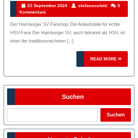
Fanshop:
23
stefanocolett
23 September 2024
stefanocoletti
0
September
Kommentare
Die
2024
Anlaufstelle
Der Hamburger SV Fanshop: Die Anlaufstelle für echte
Für
HSV-Fans Der Hamburger SV, auch bekannt als HSV, ist
Echte
einer der traditionsreichsten {...}
HSV-
READ
Fans
READ MORE
MORE
Suchen
Suchen