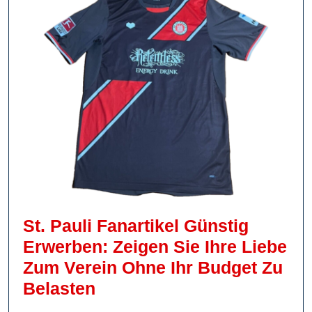
St. Pauli Fanartikel Günstig
Erwerben: Zeigen Sie Ihre Liebe
Zum Verein Ohne Ihr Budget Zu
St.
Belasten
Pauli