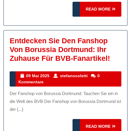
Fanartik
READ
READ MORE
MORE
Entdecken Sie Den Fanshop
Von Borussia Dortmund: Ihr
Entde
Zuhause Für BVB-Fanartikel!
Sie
Den
09
stefanocoletti
09 Mai 2025
stefanocoletti
0
Mai
Kommentare
Fans
2025
Von
Der Fanshop von Borussia Dortmund: Tauchen Sie ein in
Borus
die Welt des BVB Der Fanshop von Borussia Dortmund ist
Dortm
der {...}
Ihr
READ
READ MORE
Zuhau