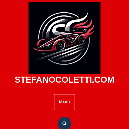
Zum
Inhalt
springen
STEFANOCOLETTI.COM
Menü