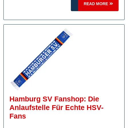
READ
READ MORE
Verein
MORE
In
Jedem
Artikel
Hamburg SV Fanshop: Die
Anlaufstelle Für Echte HSV-
Hamburg
Fans
SV