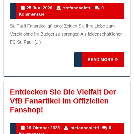
Fanartikel
25
stefanocoletti
25 Juni 2026
stefanocoletti
0
Juni
Kommentare
Günstig
2026
Erwerben:
St. Pauli Fanartikel günstig: Zeigen Sie Ihre Liebe zum
Zeigen
Verein ohne Ihr Budget zu sprengen Als leidenschaftlicher
Sie
FC St. Pauli {...}
Ihre
READ
Liebe
READ MORE
MORE
Zum
Verein
Ohne
Entdecken Sie Die Vielfalt Der
Ihr
VfB Fanartikel Im Offiziellen
Budget
Entdecken
Fanshop!
Zu
Sie
Belasten
Die
19
stefanocoletti
19 Oktober 2025
stefanocoletti
0
Oktober
Kommentare