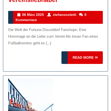
Faszinierende
Welt
06
stefanocoletti
06 März 2025
stefanocoletti
0
März
Kommentare
Der
2025
Fortuna
Die Welt der Fortuna Düsseldorf Fanshops: Eine
Düsseldorf
Hommage an die Liebe zum Verein Als treuer Fan eines
Fanshops:
Fußballvereins geht es {...}
Ein
READ
Paradies
READ MORE
MORE
Für
Vereinsliebhaber