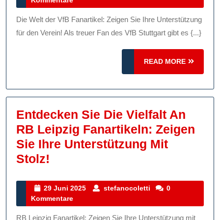
Vielfalt
2025
Der
Die Welt der VfB Fanartikel: Zeigen Sie Ihre Unterstützung
VfB
für den Verein! Als treuer Fan des VfB Stuttgart gibt es {...}
Fanartikel
Im
READ
READ MORE
MORE
Offiziellen
Fanshop!
Entdecken Sie Die Vielfalt An
RB Leipzig Fanartikeln: Zeigen
Sie Ihre Unterstützung Mit
Entdecken
Stolz!
Sie
Die
29
stefanocoletti
29 Juni 2025
stefanocoletti
0
Juni
Kommentare
Vielfalt
2025
An
RB Leipzig Fanartikel: Zeigen Sie Ihre Unterstützung mit