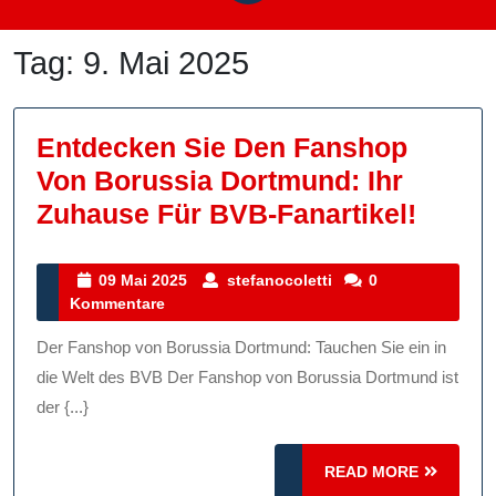
Tag:
9. Mai 2025
Entdecken Sie Den Fanshop
Von Borussia Dortmund: Ihr
Entde
Zuhause Für BVB-Fanartikel!
Sie
Den
09
stefanocoletti
09 Mai 2025
stefanocoletti
0
Mai
Kommentare
Fans
2025
Von
Der Fanshop von Borussia Dortmund: Tauchen Sie ein in
Borus
die Welt des BVB Der Fanshop von Borussia Dortmund ist
Dortm
der {...}
Ihr
READ
READ MORE
Zuhau
MORE