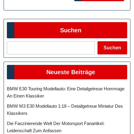
Für
BVB-
Fanart
Suchen
Suchen
Neueste Beiträge
BMW E30 Touring Modellauto: Eine Detailgetreue Hommage
An Einen Klassiker
BMW M3 E30 Modellauto 1:18 – Detailgetreue Miniatur Des
Klassikers
Die Faszinierende Welt Der Motorsport Fanartikel:
Leidenschaft Zum Anfassen