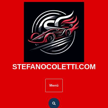
Zum
Inhalt
springen
STEFANOCOLETTI.COM
Menü