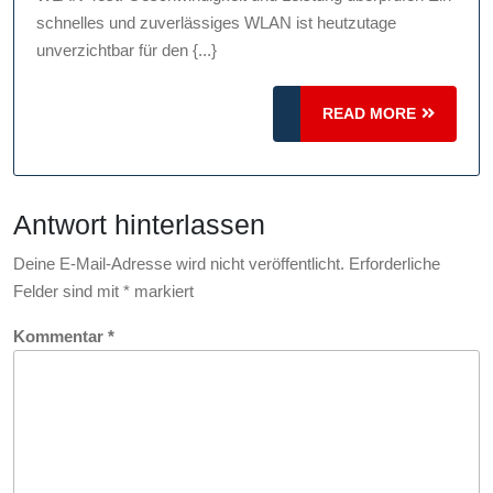
WLAN-
schnelles und zuverlässiges WLAN ist heutzutage
Test
unverzichtbar für den {...}
für
maximale
READ
READ MORE
MORE
Geschwindigkeit
Antwort hinterlassen
Deine E-Mail-Adresse wird nicht veröffentlicht.
Erforderliche
Felder sind mit
*
markiert
Kommentar
*