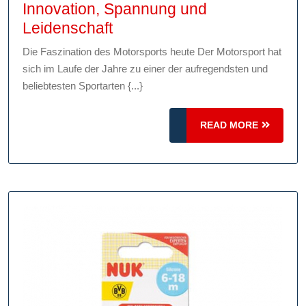
Innovation, Spannung und
Die
Leidenschaft
Zukunft
Die Faszination des Motorsports heute Der Motorsport hat
des
sich im Laufe der Jahre zu einer der aufregendsten und
Motorsports
beliebtesten Sportarten {...}
heute:
Innovation,
READ
READ MORE
Spannung
MORE
und
Leidenschaft