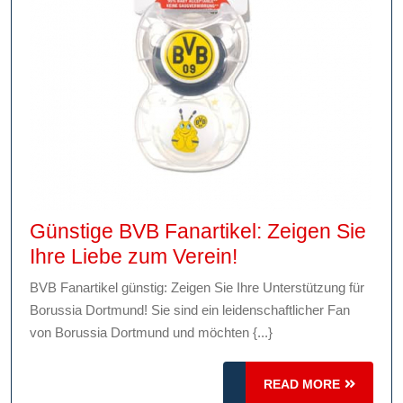
Günstige BVB Fanartikel: Zeigen Sie
Günstige
Ihre Liebe zum Verein!
BVB
BVB Fanartikel günstig: Zeigen Sie Ihre Unterstützung für
Fanartikel:
Borussia Dortmund! Sie sind ein leidenschaftlicher Fan
Zeigen
von Borussia Dortmund und möchten {...}
Sie
Ihre
READ
READ MORE
MORE