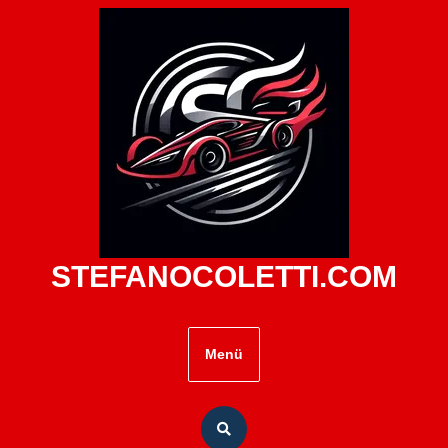
Zum
Inhalt
springen
STEFANOCOLETTI.COM
Menü