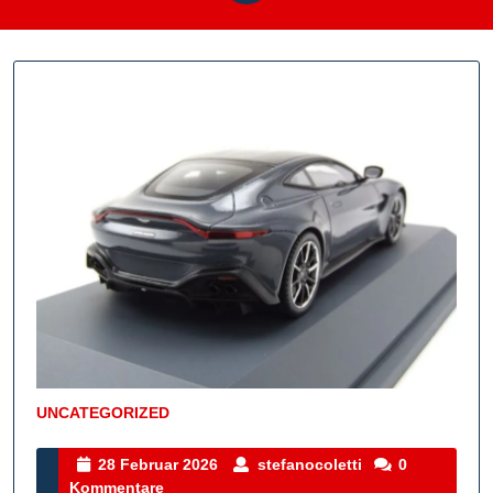
UNCATEGORIZED
Kategorie
28
stefanocoletti
28 Februar 2026
stefanocoletti
0
Februar
Kommentare