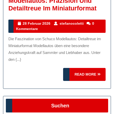
Modellautos: Präzision Und
Faszi
Detailtreue Im Miniaturformat
Schu
Model
28
stefanocoletti
28 Februar 2026
stefanocoletti
0
Februar
Kommentare
Präzi
2026
Und
Die Faszination von Schuco Modellautos: Detailtreue im
Detai
Miniaturformat Modellautos üben eine besondere
Im
Anziehungskraft auf Sammler und Liebhaber aus. Unter
den {...}
Minia
READ
READ MORE
MORE
Suchen