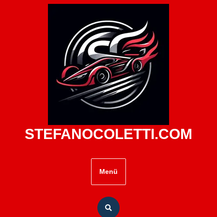
Zum
Inhalt
springen
STEFANOCOLETTI.COM
Menü