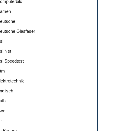
omputerbild
amen
eutsche
eutsche Glasfaser
sl
sl Net
sl Speedtest
tm
lektrotechnik
nglisch
ufh
we
c
c Bayern