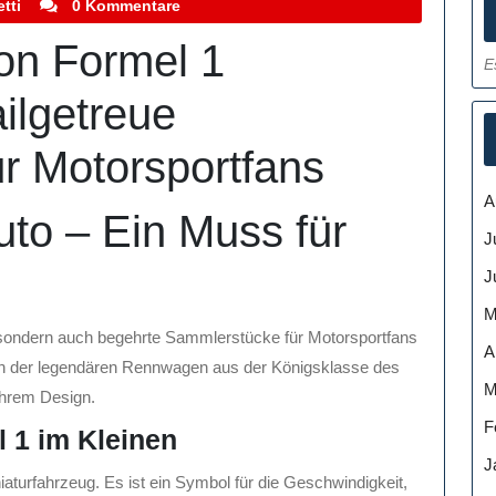
stefanocoletti
tti
0 Kommentare
von Formel 1
E
ilgetreue
r Motorsportfans
A
to – Ein Muss für
J
J
M
, sondern auch begehrte Sammlerstücke für Motorsportfans
A
gen der legendären Rennwagen aus der Königsklasse des
M
 ihrem Design.
F
l 1 im Kleinen
J
iaturfahrzeug. Es ist ein Symbol für die Geschwindigkeit,