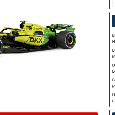
B
H
B
M
D
L
B
M
H
F