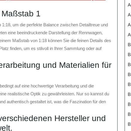
A
m Maßstab 1
A
A
 1:18, um die perfekte Balance zwischen Detailtreue und
eten eine beeindruckende Darstellung der Rennwagen,
A
t einem Maßstab von 1:18 können Sie die feinen Details des
B
atz finden, um es stilvoll in Ihrer Sammlung oder auf
B
rarbeitung und Materialien für
B
B
B
edingt auf eine hochwertige Verarbeitung und die
ine realistische Optik zu gewährleisten. Nur so kannst du
B
nd authentisch gestaltet ist, was die Faszination für den
B
 verschiedenen Hersteller und
B
elt.