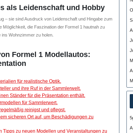
os als Leidenschaft und Hobby
O
eug – sie sind Ausdruck von Leidenschaft und Hingabe zum
S
e Möglichkeit, die Faszination der Formel 1 hautnah zu
A
e ins Wohnzimmer zu holen.
J
J
von Formel 1 Modellautos:
M
entation
A
M
ialien für realistische Optik.
teller und ihre Ruf in der Sammlerwelt.
inen Ständer für die Präsentation enthält.
ermodellen für Sammlerwert.
regelmäßig reinigst und pflegst.
nem sicheren Ort auf, um Beschädigungen zu
5
A
m Tipps zu neuen Modellen und Veranstaltungen zu