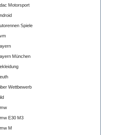
dac Motorsport
ndroid
utorennen Spiele
vm
ayern
ayern München
ekleidung
euth
iber Wettbewerb
ild
Bmw
mw E30 M3
mw M