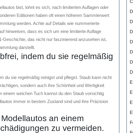
C
utos bist, lohnt es sich, nach limitierten Auflagen oder
D
onderen Editionen haben oft einen höheren Sammlerwert
D
ammlung werden. Achte auf Details wie nummerierte
auf hinweisen, dass es sich um eine limitierte Auflage
D
-1-Geschichte, das nicht nur faszinierend anzusehen ist,
D
ammlung darstellt.
D
bfrei, indem du sie regelmäßig
D
D
m du sie regelmäßig reinigst und pflegst. Staub kann nicht
E
trächtigen, sondern auch ihre Schönheit und Wertigkeit
E
er einem weichen Tuch kannst du den Staub vorsichtig
llautos immer in bestem Zustand sind und ihre Präzision
E
E
 Modellautos an einem
F
schädigungen zu vermeiden.
F