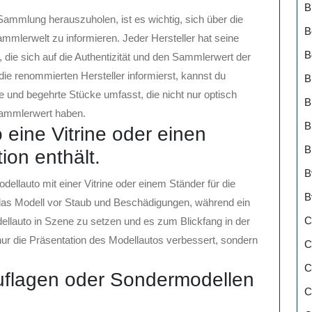
B
ammlung herauszuholen, ist es wichtig, sich über die
B
ammlerwelt zu informieren. Jeder Hersteller hat seine
B
 die sich auf die Authentizität und den Sammlerwert der
ie renommierten Hersteller informierst, kannst du
B
 und begehrte Stücke umfasst, die nicht nur optisch
B
Sammlerwert haben.
B
 eine Vitrine oder einen
B
ion enthält.
B
ellauto mit einer Vitrine oder einem Ständer für die
B
zt das Modell vor Staub und Beschädigungen, während ein
C
odellauto in Szene zu setzen und es zum Blickfang in der
ur die Präsentation des Modellautos verbessert, sondern
C
C
Auflagen oder Sondermodellen
C