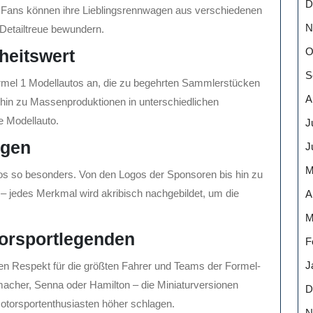
D
 Fans können ihre Lieblingsrennwagen aus verschiedenen
N
Detailtreue bewundern.
O
heitswert
S
 Formel 1 Modellautos an, die zu begehrten Sammlerstücken
A
hin zu Massenproduktionen in unterschiedlichen
e Modellauto.
J
ngen
J
M
os so besonders. Von den Logos der Sponsoren bis hin zu
jedes Merkmal wird akribisch nachgebildet, um die
A
M
orsportlegenden
F
J
en Respekt für die größten Fahrer und Teams der Formel-
cher, Senna oder Hamilton – die Miniaturversionen
D
otorsportenthusiasten höher schlagen.
N