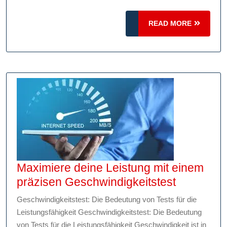
Miniaturen
großer
READ
READ MORE
MORE
Leidenschaft
Maximiere deine Leistung mit einem
Maximier
präzisen Geschwindigkeitstest
deine
Geschwindigkeitstest: Die Bedeutung von Tests für die
Leistung
Leistungsfähigkeit Geschwindigkeitstest: Die Bedeutung
mit
von Tests für die Leistungsfähigkeit Geschwindigkeit ist in