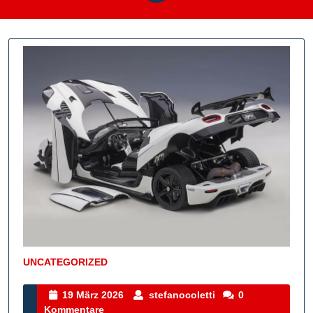
UNCATEGORIZED
Kategorie
19
stefanocoletti
19 März 2026
stefanocoletti
0
März
Kommentare