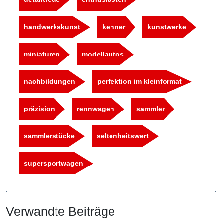
handwerkskunst
kenner
kunstwerke
miniaturen
modellautos
nachbildungen
perfektion im kleinformat
präzision
rennwagen
sammler
sammlerstücke
seltenheitswert
supersportwagen
Verwandte Beiträge