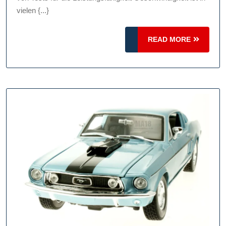
einem
vielen {...}
präzisen
Geschwind
READ
READ MORE
MORE