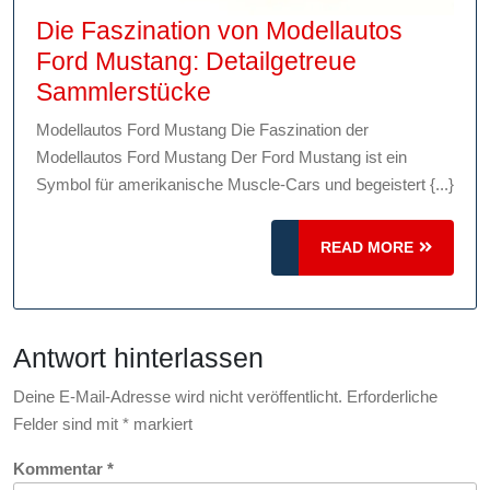
Die Faszination von Modellautos
Ford Mustang: Detailgetreue
Die
Sammlerstücke
Faszination
Modellautos Ford Mustang Die Faszination der
von
Modellautos Ford Mustang Der Ford Mustang ist ein
Modellautos
Symbol für amerikanische Muscle-Cars und begeistert {...}
Ford
Mustang:
READ
READ MORE
Detailgetreue
MORE
Sammlerstücke
Antwort hinterlassen
Deine E-Mail-Adresse wird nicht veröffentlicht.
Erforderliche
Felder sind mit
*
markiert
Kommentar
*