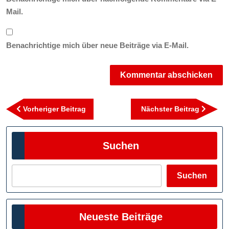
Mail.
Benachrichtige mich über neue Beiträge via E-Mail.
Beitragsnavigation
Vorheriger
Nächst
Vorheriger Beitrag
Nächster Beitrag
Beitrag
Beitra
Suchen
Suchen
Neueste Beiträge