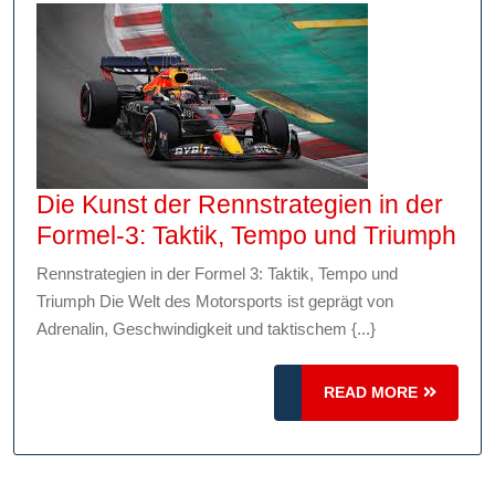
Die Kunst der Rennstrategien in der
Die
Formel-3: Taktik, Tempo und Triumph
Kun
Rennstrategien in der Formel 3: Taktik, Tempo und
der
Triumph Die Welt des Motorsports ist geprägt von
Ren
Adrenalin, Geschwindigkeit und taktischem {...}
in
der
READ
READ MORE
MORE
For
3:
Tak