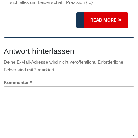
faszinie
sich alles um Leidenschaft, Präzision {...}
Welt
des
READ
READ MORE
Modellau
MORE
Shops:
Sammeln
Antwort hinterlassen
Staunen,
Begeiste
Deine E-Mail-Adresse wird nicht veröffentlicht.
Erforderliche
Felder sind mit
*
markiert
Kommentar
*