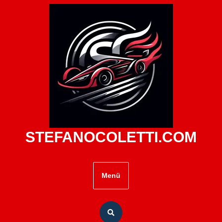
Zum
Inhalt
springen
STEFANOCOLETTI.COM
Menü