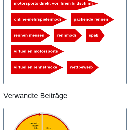
motorsports direkt vor ihrem bildschirm
online-mehrspielermodi
packende rennen
rennen messen
rennmodi
spaß
virtuellen motorsports
virtuellen rennstrecke
wettbewerb
Verwandte Beiträge