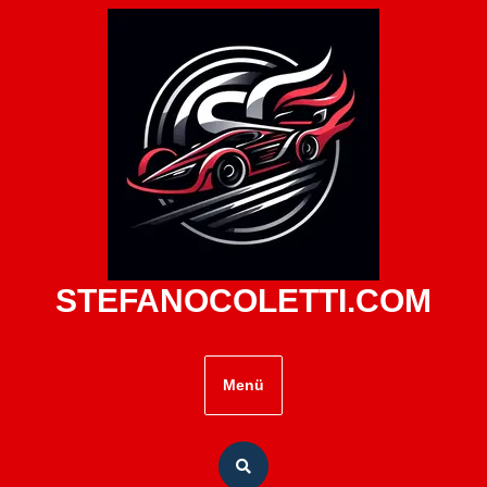
Zum
Inhalt
springen
STEFANOCOLETTI.COM
Menü