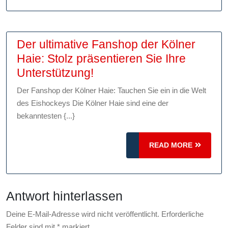
Fanartikeln:
Zeigen
Sie
Der ultimative Fanshop der Kölner
Ihre
Haie: Stolz präsentieren Sie Ihre
Unterstützung
Der
Unterstützung!
für
ultimative
Der Fanshop der Kölner Haie: Tauchen Sie ein in die Welt
den
Fanshop
des Eishockeys Die Kölner Haie sind eine der
Rekordmeister!
der
bekanntesten {...}
Kölner
Haie:
READ
READ MORE
Stolz
MORE
präsentieren
Sie
Antwort hinterlassen
Ihre
Unterstützung!
Deine E-Mail-Adresse wird nicht veröffentlicht.
Erforderliche
Felder sind mit
*
markiert