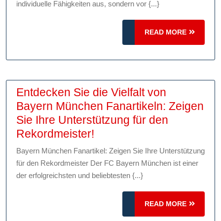
guter
individuelle Fähigkeiten aus, sondern vor {...}
Zusammenarbeit
im
READ
READ MORE
Team
MORE
für
den
Erfolg
Entdecken Sie die Vielfalt von
Bayern München Fanartikeln: Zeigen
Sie Ihre Unterstützung für den
Entdecken
Rekordmeister!
Sie
Bayern München Fanartikel: Zeigen Sie Ihre Unterstützung
die
für den Rekordmeister Der FC Bayern München ist einer
Vielfalt
der erfolgreichsten und beliebtesten {...}
von
Bayern
READ
READ MORE
München
MORE