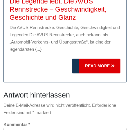
Die Legende lebt: Die AVUS
Rennstrecke – Geschwindigkeit,
Die
Geschichte und Glanz
Legende
Die AVUS Rennstrecke: Geschichte, Geschwindigkeit und
lebt:
Legenden Die AVUS Rennstrecke, auch bekannt als
Die
„Automobil-Verkehrs- und Übungsstraße“, ist eine der
AVUS
legendärsten {...}
Rennstrecke
–
READ
READ MORE
MORE
Geschwindigkeit,
Geschichte
und
Antwort hinterlassen
Glanz
Deine E-Mail-Adresse wird nicht veröffentlicht.
Erforderliche
Felder sind mit
*
markiert
Kommentar
*