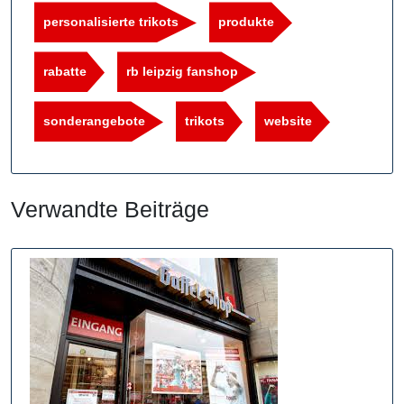
personalisierte trikots
produkte
rabatte
rb leipzig fanshop
sonderangebote
trikots
website
Verwandte Beiträge