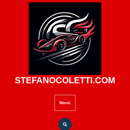
Zum
Inhalt
springen
STEFANOCOLETTI.COM
Menü