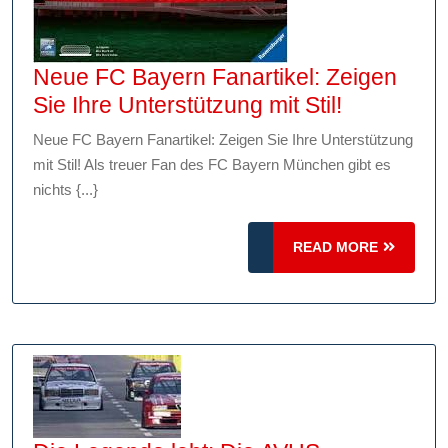
Neue FC Bayern Fanartikel: Zeigen
Neue
Sie Ihre Unterstützung mit Stil!
FC
Neue FC Bayern Fanartikel: Zeigen Sie Ihre Unterstützung
Bayern
mit Stil! Als treuer Fan des FC Bayern München gibt es
Fanartikel
nichts {...}
Zeigen
Sie
READ
READ MORE
Ihre
MORE
Unterstüt
mit
Stil!