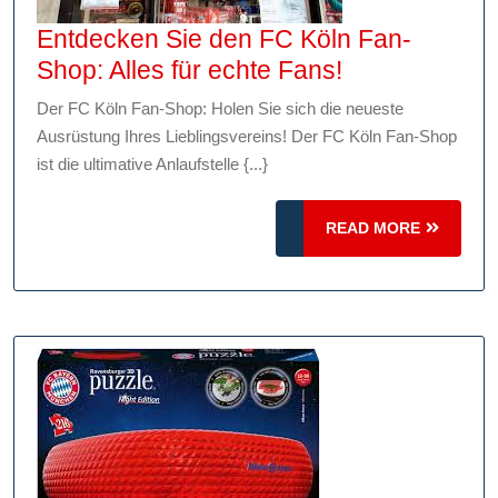
Entdecken Sie den FC Köln Fan-
Entdecken
Shop: Alles für echte Fans!
Sie
Der FC Köln Fan-Shop: Holen Sie sich die neueste
den
Ausrüstung Ihres Lieblingsvereins! Der FC Köln Fan-Shop
FC
ist die ultimative Anlaufstelle {...}
Köln
Fan-
READ
READ MORE
Shop:
MORE
Alles
für
echte
Fans!