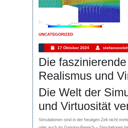
UNCATEGORIZED
Kategorie
17
17 Oktober 2024
stefanocolett
Oktober
Die faszinierende
2024
Realismus und Vir
Die Welt der Simu
und Virtuosität ve
Simulationen sind in der heutigen Zeit nicht meh
oder auch im Gaming-Bereich – Simulationen biet