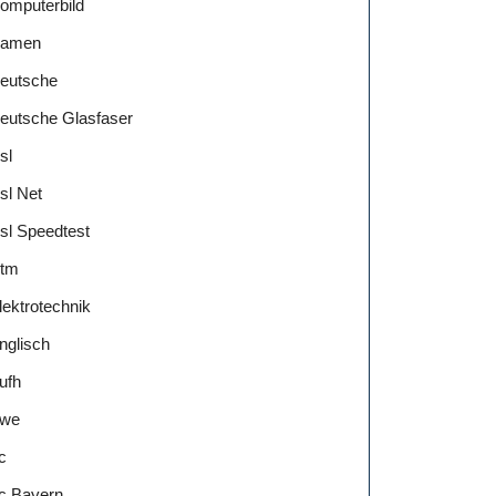
omputerbild
amen
eutsche
eutsche Glasfaser
sl
sl Net
sl Speedtest
tm
lektrotechnik
nglisch
ufh
we
c
c Bayern