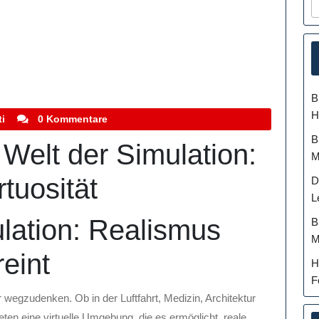
B
H
stefanocoletti
i
0 Kommentare
B
 Welt der Simulation:
M
tuosität
D
L
lation: Realismus
B
M
reint
H
F
r wegzudenken. Ob in der Luftfahrt, Medizin, Architektur
en eine virtuelle Umgebung, die es ermöglicht, reale