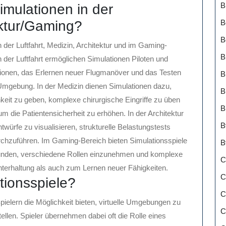
B
mulationen in der
B
ektur/Gaming?
B
 der Luftfahrt, Medizin, Architektur und im Gaming-
B
n der Luftfahrt ermöglichen Simulationen Piloten und
ationen, das Erlernen neuer Flugmanöver und das Testen
B
Umgebung. In der Medizin dienen Simulationen dazu,
B
eit zu geben, komplexe chirurgische Eingriffe zu üben
B
m die Patientensicherheit zu erhöhen. In der Architektur
B
rfe zu visualisieren, strukturelle Belastungstests
rchzuführen. Im Gaming-Bereich bieten Simulationsspiele
B
erkunden, verschiedene Rollen einzunehmen und komplexe
C
terhaltung als auch zum Lernen neuer Fähigkeiten.
C
tionsspiele?
C
pielern die Möglichkeit bieten, virtuelle Umgebungen zu
C
len. Spieler übernehmen dabei oft die Rolle eines