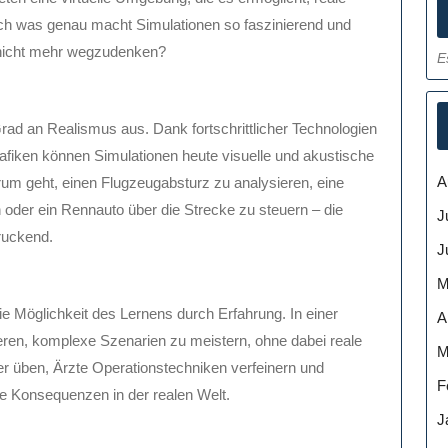
ch was genau macht Simulationen so faszinierend und
nicht mehr wegzudenken?
E
rad an Realismus aus. Dank fortschrittlicher Technologien
rafiken können Simulationen heute visuelle und akustische
A
um geht, einen Flugzeugabsturz zu analysieren, eine
 oder ein Rennauto über die Strecke zu steuern – die
J
ruckend.
J
M
die Möglichkeit des Lernens durch Erfahrung. In einer
A
eren, komplexe Szenarien zu meistern, ohne dabei reale
M
r üben, Ärzte Operationstechniken verfeinern und
F
e Konsequenzen in der realen Welt.
J