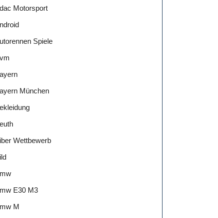
dac Motorsport
ndroid
utorennen Spiele
vm
ayern
ayern München
ekleidung
euth
iber Wettbewerb
ild
Bmw
mw E30 M3
mw M