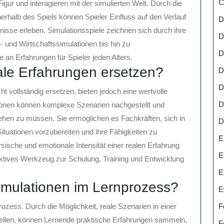
C
ur und interagieren mit der simulierten Welt. Durch die
rhalb des Spiels können Spieler Einfluss auf den Verlauf
D
sse erleben. Simulationsspiele zeichnen sich durch ihre
D
- und Wirtschaftssimulationen bis hin zu
D
e an Erfahrungen für Spieler jeden Alters.
ale Erfahrungen ersetzen?
D
D
t vollständig ersetzen, bieten jedoch eine wertvolle
D
ionen können komplexe Szenarien nachgestellt und
gehen zu müssen. Sie ermöglichen es Fachkräften, sich in
D
tuationen vorzubereiten und ihre Fähigkeiten zu
E
ische und emotionale Intensität einer realen Erfahrung
E
ektives Werkzeug zur Schulung, Training und Entwicklung
E
Simulationen im Lernprozess?
E
F
rozess. Durch die Möglichkeit, reale Szenarien in einer
ellen, können Lernende praktische Erfahrungen sammeln,
F