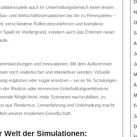
D
ationsspiele auch im Unterhaltungsbereich einen festen
N
au- und Wirtschaftssimulationen bis hin zu Rennspielen –
O
eit, verschiedene Rollen einzunehmen und komplexe
 der Spaß im Vordergrund, sondern auch das Erlernen neuer
S
äufe.
A
J
eiterentwicklungen und Innovationen. Mit dem Aufkommen
J
nen noch realistischer und interaktiver werden. Virtuelle
M
ng ergänzen oder sogar ersetzen – sei es für Schulungen
A
 der Medizin oder immersive Unterhaltungserlebnisse.
M
nende Möglichkeit, reale Szenarien nachzubilden, zu
ion aus Realismus, Lernerfahrung und Unterhaltung macht
F
teil unserer modernen Gesellschaft.
J
D
r Welt der Simulationen:
N