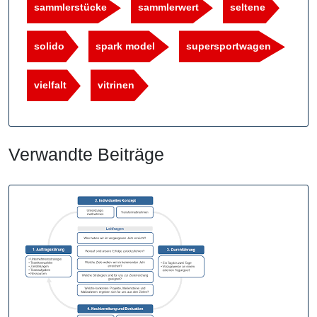
sammlerstücke
sammlerwert
seltene
solido
spark model
supersportwagen
vielfalt
vitrinen
Verwandte Beiträge