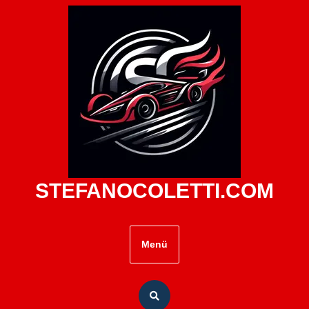
Zum
Inhalt
springen
STEFANOCOLETTI.COM
Menü