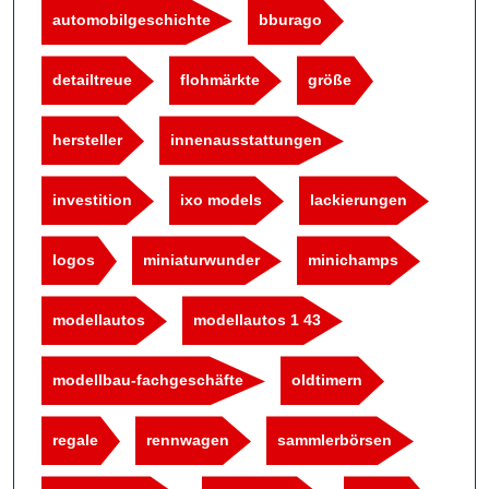
automobilgeschichte
bburago
detailtreue
flohmärkte
größe
hersteller
innenausstattungen
investition
ixo models
lackierungen
logos
miniaturwunder
minichamps
modellautos
modellautos 1 43
modellbau-fachgeschäfte
oldtimern
regale
rennwagen
sammlerbörsen