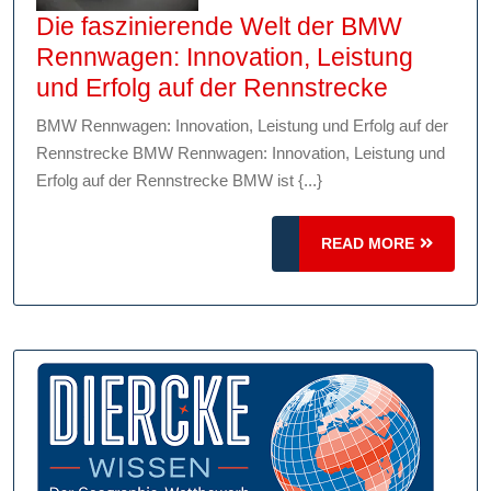
Die faszinierende Welt der BMW
Rennwagen: Innovation, Leistung
Die
und Erfolg auf der Rennstrecke
faszinie
BMW Rennwagen: Innovation, Leistung und Erfolg auf der
Welt
Rennstrecke BMW Rennwagen: Innovation, Leistung und
der
Erfolg auf der Rennstrecke BMW ist {...}
BMW
Rennwag
READ
READ MORE
Innovatio
MORE
Leistung
und
Erfolg
auf
der
Rennstr