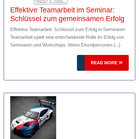
Effektive Teamarbeit im Seminar:
Effe
Schlüssel zum gemeinsamen Erfolg
Team
Effektive Teamarbeit: Schlüssel zum Erfolg in Seminaren
im
Teamarbeit spielt eine entscheidende Rolle im Erfolg von
Semi
Seminaren und Workshops. Wenn Einzelpersonen {...}
Schl
zum
READ
READ MORE
MORE
gem
Erfo