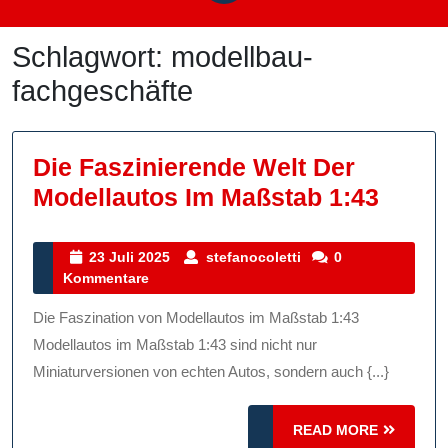
Schlagwort:
modellbau-
fachgeschäfte
Die Faszinierende Welt Der
Die
Modellautos Im Maßstab 1:43
Faszi
Welt
23
stefanocoletti
23 Juli 2025
stefanocoletti
0
Juli
Kommentare
Der
2025
Model
Die Faszination von Modellautos im Maßstab 1:43
Im
Modellautos im Maßstab 1:43 sind nicht nur
Maßs
Miniaturversionen von echten Autos, sondern auch {...}
1:43
READ
READ MORE