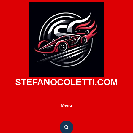
Zum
Inhalt
springen
STEFANOCOLETTI.COM
Menü