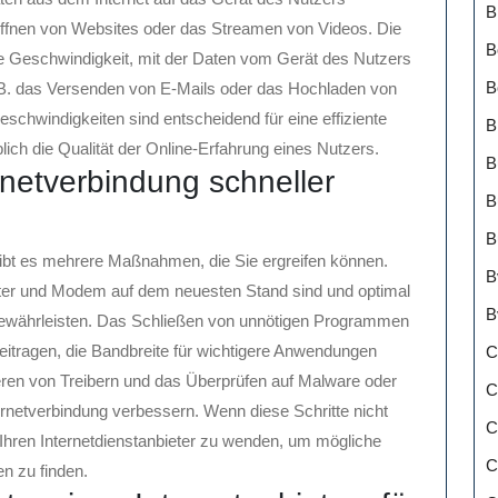
B
ffnen von Websites oder das Streamen von Videos. Die
B
e Geschwindigkeit, mit der Daten vom Gerät des Nutzers
B
.B. das Versenden von E-Mails oder das Hochladen von
schwindigkeiten sind entscheidend für eine effiziente
B
ich die Qualität der Online-Erfahrung eines Nutzers.
B
rnetverbindung schneller
B
B
gibt es mehrere Maßnahmen, die Sie ergreifen können.
B
outer und Modem auf dem neuesten Stand sind und optimal
B
u gewährleisten. Das Schließen von unnötigen Programmen
eitragen, die Bandbreite für wichtigere Anwendungen
C
eren von Treibern und das Überprüfen auf Malware oder
C
ernetverbindung verbessern. Wenn diese Schritte nicht
C
n Ihren Internetdienstanbieter zu wenden, um mögliche
C
n zu finden.