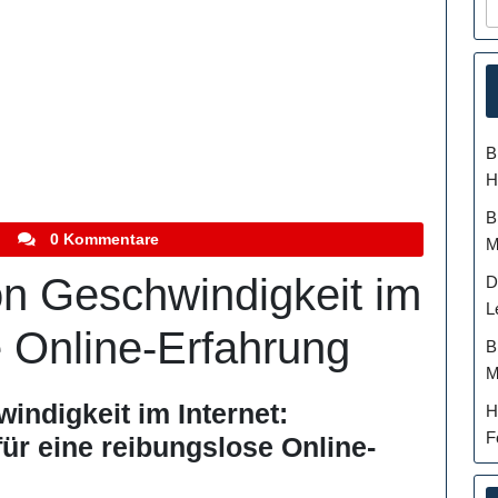
B
H
B
stefanocoletti
0 Kommentare
M
n Geschwindigkeit im
D
L
e Online-Erfahrung
B
M
ndigkeit im Internet:
H
F
ür eine reibungslose Online-