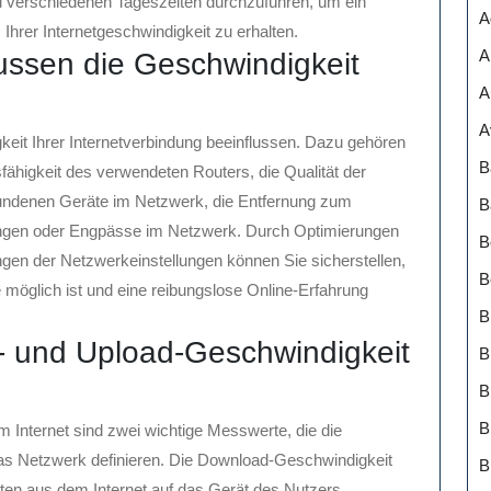
zu verschiedenen Tageszeiten durchzuführen, um ein
A
 Ihrer Internetgeschwindigkeit zu erhalten.
A
ussen die Geschwindigkeit
A
A
eit Ihrer Internetverbindung beeinflussen. Dazu gehören
B
gsfähigkeit des verwendeten Routers, die Qualität der
rbundenen Geräte im Netzwerk, die Entfernung zum
B
rungen oder Engpässe im Netzwerk. Durch Optimierungen
B
gen der Netzwerkeinstellungen können Sie sicherstellen,
B
e möglich ist und eine reibungslose Online-Erfahrung
B
 und Upload-Geschwindigkeit
B
B
Internet sind zwei wichtige Messwerte, die die
as Netzwerk definieren. Die Download-Geschwindigkeit
B
aten aus dem Internet auf das Gerät des Nutzers