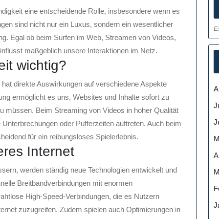
windigkeit eine entscheidende Rolle, insbesondere wenn es
ngen sind nicht nur ein Luxus, sondern ein wesentlicher
E
rung. Egal ob beim Surfen im Web, Streamen von Videos,
influsst maßgeblich unsere Interaktionen im Netz.
it wichtig?
g hat direkte Auswirkungen auf verschiedene Aspekte
A
ung ermöglicht es uns, Websites und Inhalte sofort zu
J
zu müssen. Beim Streaming von Videos in hoher Qualität
J
e Unterbrechungen oder Pufferzeiten auftreten. Auch beim
heidend für ein reibungsloses Spielerlebnis.
M
eres Internet
A
ssern, werden ständig neue Technologien entwickelt und
M
hnelle Breitbandverbindungen mit enormen
F
rahtlose High-Speed-Verbindungen, die es Nutzern
J
ternet zuzugreifen. Zudem spielen auch Optimierungen in