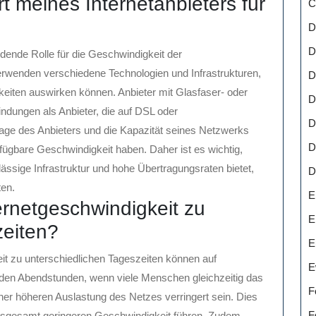
rt meines Internetanbieters für
C
D
D
eidende Rolle für die Geschwindigkeit der
verwenden verschiedene Technologien und Infrastrukturen,
D
keiten auswirken können. Anbieter mit Glasfaser- oder
D
indungen als Anbieter, die auf DSL oder
D
 Lage des Anbieters und die Kapazität seines Netzwerks
D
rfügbare Geschwindigkeit haben. Daher ist es wichtig,
lässige Infrastruktur und hohe Übertragungsraten bietet,
D
ten.
E
rnetgeschwindigkeit zu
E
zeiten?
E
it zu unterschiedlichen Tageszeiten können auf
E
 den Abendstunden, wenn viele Menschen gleichzeitig das
F
iner höheren Auslastung des Netzes verringert sein. Dies
F
nsgesamt geringeren Geschwindigkeit führen. Zudem