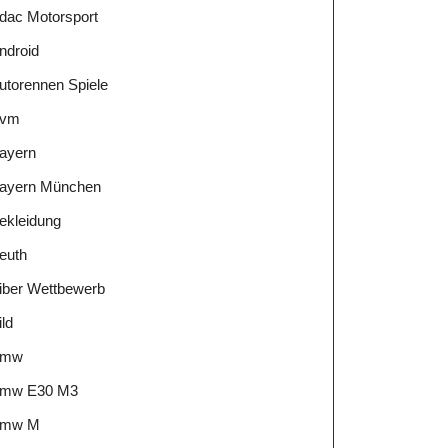
dac Motorsport
ndroid
utorennen Spiele
vm
ayern
ayern München
ekleidung
euth
iber Wettbewerb
ild
Bmw
mw E30 M3
mw M