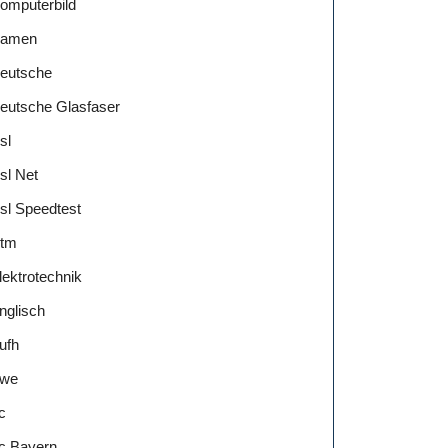
omputerbild
amen
eutsche
eutsche Glasfaser
sl
sl Net
sl Speedtest
tm
lektrotechnik
nglisch
ufh
we
c
c Bayern