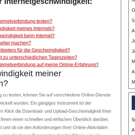
r Internetgeschwindigkeit:
O
S
ternetverbindung testen?
digkeit meines Internets?
A
indigkeit beim Internet?
J
neller machen?
nbieters für die Geschwindigkeit?
J
t zu unterschiedlichen Tageszeiten?
M
ernetverbindung auf meine Online-Erfahrung?
indigkeit meiner
A
en?
M
g zu testen, können Sie auf verschiedene Online-Dienste
wickelt wurden. Ein gängiges Instrument ist der
em Klick die Download- und Upload-Geschwindigkeit Ihrer
hnen einen schnellen und einfachen Überblick darüber,
5
st und ob sie den Anforderungen Ihrer Online-Aktivitäten
A