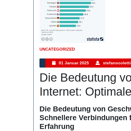
UNCATEGORIZED
Kategorie
01
01 Januar 2025
stefanocoletti
Januar
Die Bedeutung vo
2025
Internet: Optimal
Die Bedeutung von Geschwi
Schnellere Verbindungen f
Erfahrung