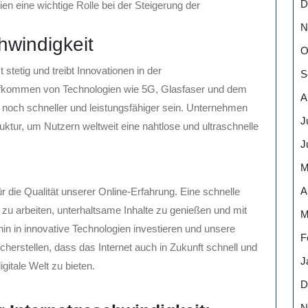
D
en eine wichtige Rolle bei der Steigerung der
N
hwindigkeit
O
stetig und treibt Innovationen in der
S
fkommen von Technologien wie 5G, Glasfaser und dem
A
ts noch schneller und leistungsfähiger sein. Unternehmen
J
ruktur, um Nutzern weltweit eine nahtlose und ultraschnelle
J
M
A
r die Qualität unserer Online-Erfahrung. Eine schnelle
r zu arbeiten, unterhaltsame Inhalte zu genießen und mit
M
hin in innovative Technologien investieren und unsere
F
cherstellen, dass das Internet auch in Zukunft schnell und
J
igitale Welt zu bieten.
D
N