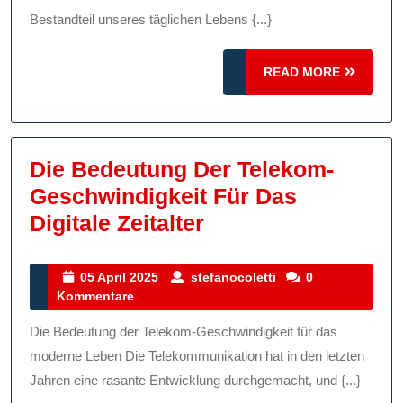
Mbit/s
Bestandteil unseres täglichen Lebens {...}
Verbindung
READ
READ MORE
MORE
Die Bedeutung Der Telekom-
Geschwindigkeit Für Das
Die
Digitale Zeitalter
Bedeutung
Der
05
stefanocoletti
05 April 2025
stefanocoletti
0
April
Kommentare
Telekom-
2025
Geschwindigkeit
Die Bedeutung der Telekom-Geschwindigkeit für das
Für
moderne Leben Die Telekommunikation hat in den letzten
Das
Jahren eine rasante Entwicklung durchgemacht, und {...}