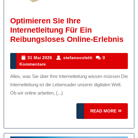
Optimieren Sie Ihre
Internetleitung Für Ein
Opt
Reibungsloses Online-Erlebnis
Sie
Ihre
31
stefanocoletti
31 Mai 2026
stefanocoletti
0
Mai
Kommentare
Inte
2026
Für
Alles, was Sie über Ihre Internetleitung wissen müssen Die
Ein
Internetleitung ist die Lebensader unserer digitalen Welt.
Rei
Ob wir online arbeiten, {...}
Onl
READ
READ MORE
Erl
MORE