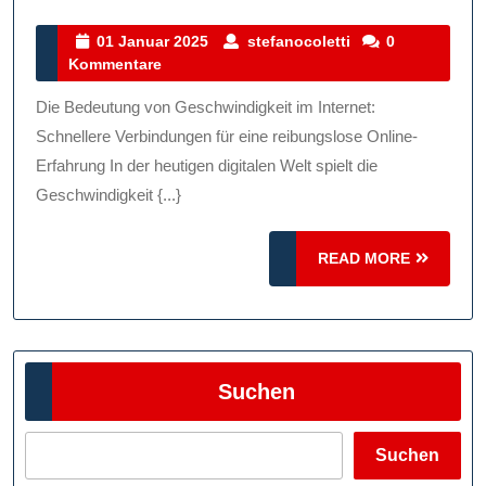
Bedeut
Von
01
stefanocoletti
01 Januar 2025
stefanocoletti
0
Januar
Kommentare
Geschwi
2025
Im
Die Bedeutung von Geschwindigkeit im Internet:
Internet:
Schnellere Verbindungen für eine reibungslose Online-
Optimal
Erfahrung In der heutigen digitalen Welt spielt die
Geschwindigkeit {...}
Online-
Erfahru
READ
READ MORE
MORE
Suchen
Suchen