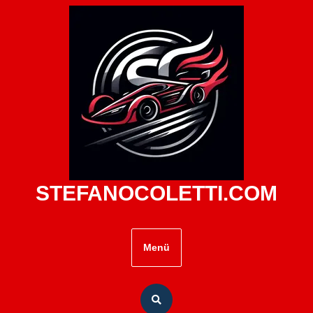
Zum
Inhalt
springen
STEFANOCOLETTI.COM
Menü