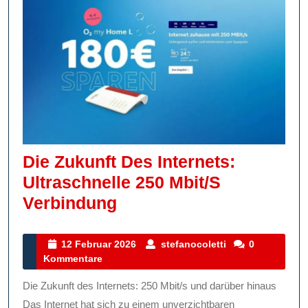
Die Zukunft Des Internets:
Ultraschnelle 250 Mbit/s
Die
Verbindung
Zukunft
Des
12
stefanocoletti
12 Februar 2026
stefanocoletti
0
Februar
Kommentare
Internets:
2026
Ultraschnelle
Die Zukunft des Internets: 250 Mbit/s und darüber hinaus
250
Das Internet hat sich zu einem unverzichtbaren