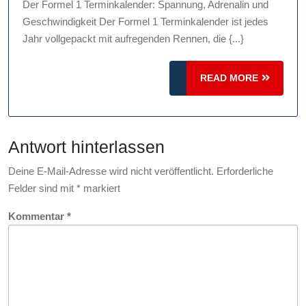
Der Formel 1 Terminkalender: Spannung, Adrenalin und
1
Geschwindigkeit Der Formel 1 Terminkalender ist jedes
Terminkalender:
Jahr vollgepackt mit aufregenden Rennen, die {...}
Spannung,
Adrenalin
READ
READ MORE
und
MORE
Geschwindigkeit
Antwort hinterlassen
Deine E-Mail-Adresse wird nicht veröffentlicht.
Erforderliche
Felder sind mit
*
markiert
Kommentar
*