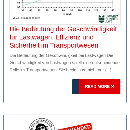
Die Bedeutung der Geschwindigkeit
für Lastwagen: Effizienz und
Die
Sicherheit im Transportwesen
Bedeutun
Die Bedeutung der Geschwindigkeit bei Lastwagen Die
der
Geschwindigkeit von Lastwagen spielt eine entscheidende
Geschwind
Rolle im Transportwesen. Sie beeinflusst nicht nur {...}
für
Lastwagen
READ
READ MORE
Effizienz
MORE
und
Sicherheit
im
Transport