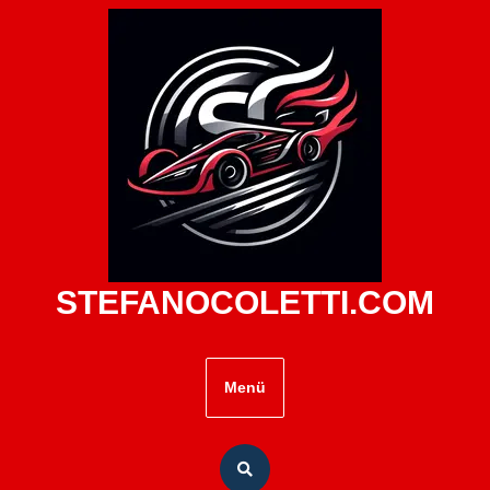
Zum
Inhalt
springen
STEFANOCOLETTI.COM
Menü