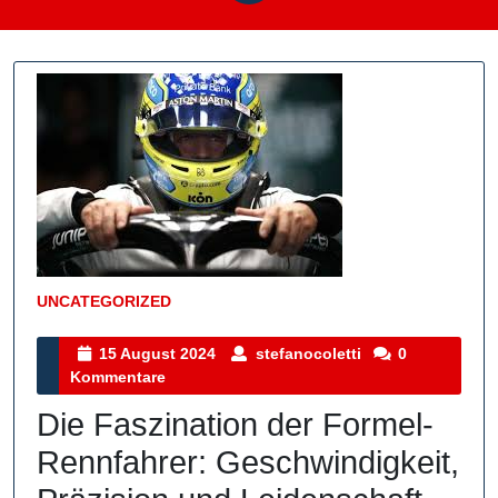
UNCATEGORIZED
Kategorie
15
stefanocoletti
15 August 2024
stefanocoletti
0
August
Kommentare
2024
Die Faszination der Formel-
Rennfahrer: Geschwindigkeit,