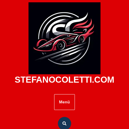
Zum
Inhalt
springen
STEFANOCOLETTI.COM
Menü