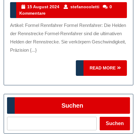
Der
15
stefanocoletti
15 August 2024
stefanocoletti
0
August
Kommentare
Formel
2024
Rennfa
Artikel: Formel Rennfahrer Formel Rennfahrer: Die Helden
Geschw
der Rennstrecke Formel-Rennfahrer sind die ultimativen
Präzisi
Helden der Rennstrecke. Sie verkörpern Geschwindigkeit,
Präzision {...}
Und
Leiden
READ
READ MORE
MORE
Suchen
Suchen