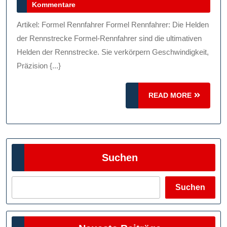
August
Kommentare
Formel
2024
Rennfa
Artikel: Formel Rennfahrer Formel Rennfahrer: Die Helden
Geschw
der Rennstrecke Formel-Rennfahrer sind die ultimativen
Präzisi
Helden der Rennstrecke. Sie verkörpern Geschwindigkeit,
Präzision {...}
Und
Leiden
READ
READ MORE
MORE
Suchen
Suchen