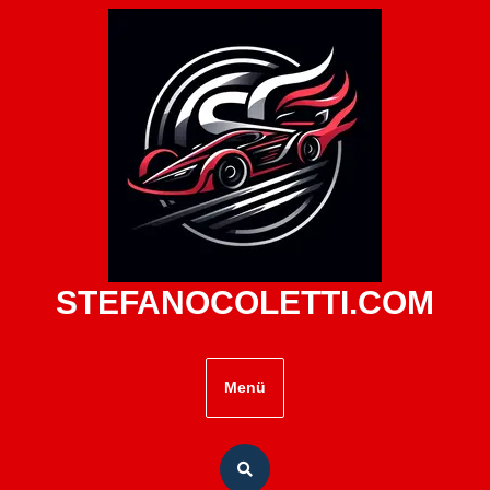
Zum
Inhalt
springen
STEFANOCOLETTI.COM
Menü