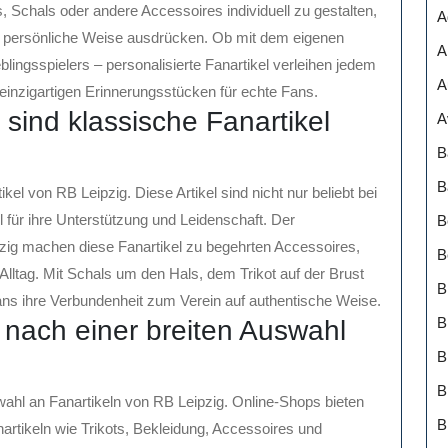
s, Schals oder andere Accessoires individuell zu gestalten,
A
f persönliche Weise ausdrücken. Ob mit dem eigenen
A
ngsspielers – personalisierte Fanartikel verleihen jedem
A
einzigartigen Erinnerungsstücken für echte Fans.
 sind klassische Fanartikel
A
B
B
kel von RB Leipzig. Diese Artikel sind nicht nur beliebt bei
für ihre Unterstützung und Leidenschaft. Der
B
pzig machen diese Fanartikel zu begehrten Accessoires,
B
 Alltag. Mit Schals um den Hals, dem Trikot auf der Brust
B
ns ihre Verbundenheit zum Verein auf authentische Weise.
B
 nach einer breiten Auswahl
B
wahl an Fanartikeln von RB Leipzig. Online-Shops bieten
B
artikeln wie Trikots, Bekleidung, Accessoires und