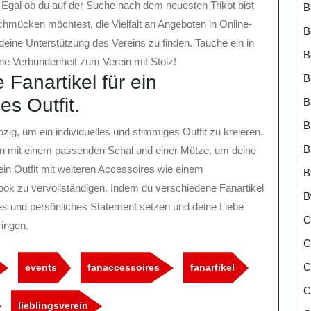
gal ob du auf der Suche nach dem neuesten Trikot bist
B
chmücken möchtest, die Vielfalt an Angeboten in Online-
B
 deine Unterstützung des Vereins zu finden. Tauche ein in
B
ine Verbundenheit zum Verein mit Stolz!
Fanartikel für ein
B
es Outfit.
B
B
ig, um ein individuelles und stimmiges Outfit zu kreieren.
B
men mit einem passenden Schal und einer Mütze, um deine
ein Outfit mit weiteren Accessoires wie einem
B
ok zu vervollständigen. Indem du verschiedene Fanartikel
B
ges und persönliches Statement setzen und deine Liebe
C
ingen.
C
C
events
fanaccessoires
fanartikel
C
lieblingsverein