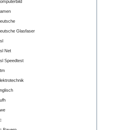
omputerbild
amen
eutsche
eutsche Glasfaser
sl
sl Net
sl Speedtest
tm
lektrotechnik
nglisch
ufh
we
c
c Bayern