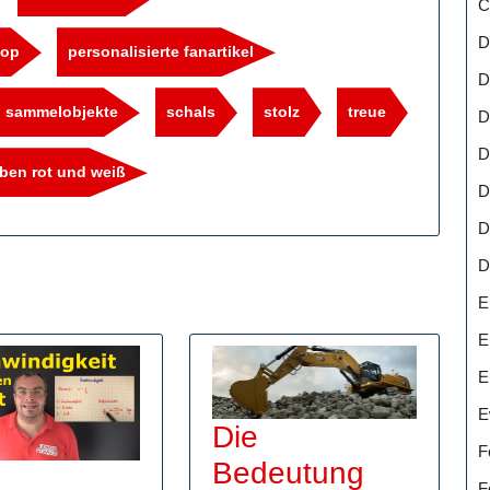
C
D
hop
personalisierte fanartikel
D
sammelobjekte
schals
stolz
treue
D
D
rben rot und weiß
D
D
D
E
E
E
E
Die
F
Bedeutung
F