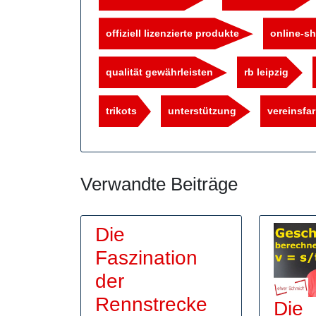
offiziell lizenzierte produkte
online-s
qualität gewährleisten
rb leipzig
trikots
unterstützung
vereinsfa
Verwandte Beiträge
Die
Faszination
der
Rennstrecke
Die