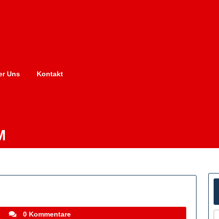
er Uns
Kontakt
M
stefanocoletti
i
0 Kommentare