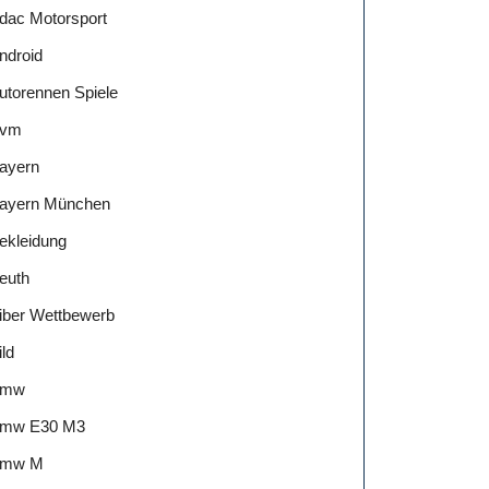
dac Motorsport
ndroid
utorennen Spiele
vm
ayern
ayern München
ekleidung
euth
iber Wettbewerb
ild
Bmw
mw E30 M3
mw M