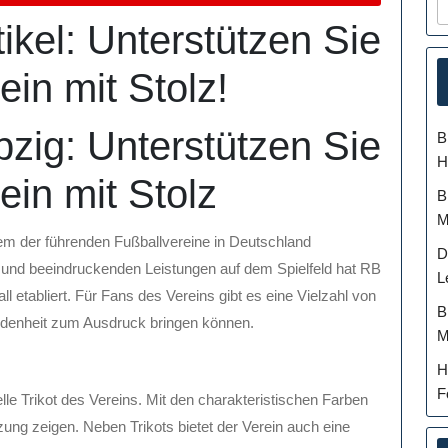
ikel: Unterstützen Sie
ein mit Stolz!
pzig: Unterstützen Sie
B
H
ein mit Stolz
B
M
nem der führenden Fußballvereine in Deutschland
D
se und beeindruckenden Leistungen auf dem Spielfeld hat RB
L
 etabliert. Für Fans des Vereins gibt es eine Vielzahl von
B
bundenheit zum Ausdruck bringen können.
M
H
F
elle Trikot des Vereins. Mit den charakteristischen Farben
ung zeigen. Neben Trikots bietet der Verein auch eine