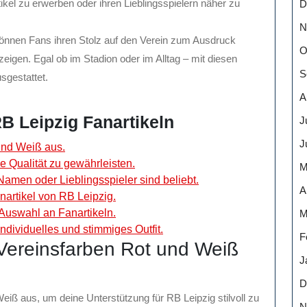
ikel zu erwerben oder ihren Lieblingsspielern näher zu
D
N
 können Fans ihren Stolz auf den Verein zum Ausdruck
O
eigen. Egal ob im Stadion oder im Alltag – mit diesen
S
sgestattet.
A
B Leipzig Fanartikeln
J
J
und Weiß aus.
ie Qualität zu gewährleisten.
M
Namen oder Lieblingsspieler sind beliebt.
A
nartikel von RB Leipzig.
 Auswahl an Fanartikeln.
M
ndividuelles und stimmiges Outfit.
F
 Vereinsfarben Rot und Weiß
J
D
eiß aus, um deine Unterstützung für RB Leipzig stilvoll zu
N