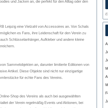
oodies und Jacken an, die perfekt für den Alltag oder den
E
 RB Leipzig eine Vielzahl von Accessoires an. Von Schals
rmöglichen es Fans, ihre Leidenschaft für den Verein zu
s auch Schlüsselanhänger, Aufkleber und andere kleine
A
reichern.
J
J
von Sammelobjekten an, darunter limitierte Editionen von
M
ive Artikel. Diese Objekte sind nicht nur einzigartige
A
mlerstücke für echte Fans des Vereins.
M
F
n Online-Shop des Vereins als auch bei ausgewählten
J
taltet der Verein regelmäßig Events und Aktionen, bei