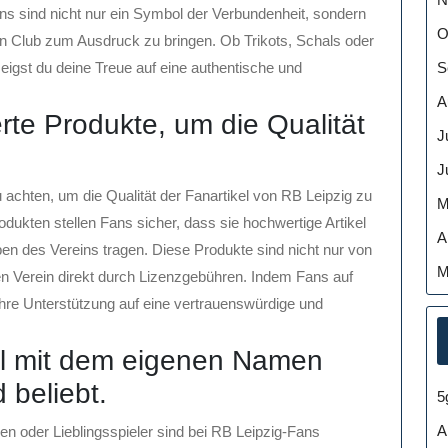
ns sind nicht nur ein Symbol der Verbundenheit, sondern
O
den Club zum Ausdruck zu bringen. Ob Trikots, Schals oder
S
eigst du deine Treue auf eine authentische und
A
ierte Produkte, um die Qualität
J
J
 zu achten, um die Qualität der Fanartikel von RB Leipzig zu
M
odukten stellen Fans sicher, dass sie hochwertige Artikel
A
ben des Vereins tragen. Diese Produkte sind nicht nur von
M
en Verein direkt durch Lizenzgebühren. Indem Fans auf
ie ihre Unterstützung auf eine vertrauenswürdige und
kel mit dem eigenen Namen
 beliebt.
5
A
en oder Lieblingsspieler sind bei RB Leipzig-Fans