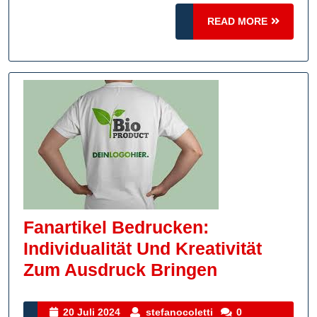
Ihre
READ
READ MORE
Anlaufst
MORE
Für
Fanartik
Fanartikel Bedrucken:
Individualität Und Kreativität
Fanartikel
Zum Ausdruck Bringen
Bedrucken:
Individualit
20
stefanocoletti
20 Juli 2024
stefanocoletti
0