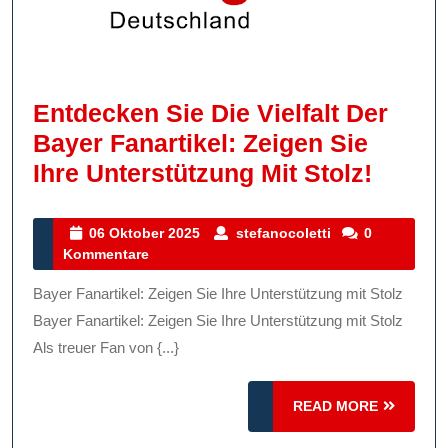
Entdecken Sie Die Vielfalt Der
Bayer Fanartikel: Zeigen Sie
Entde
Ihre Unterstützung Mit Stolz!
Sie
Die
06
stefanocoletti
06 Oktober 2025
stefanocoletti
0
Oktober
Kommentare
Vielfal
2025
Der
Bayer Fanartikel: Zeigen Sie Ihre Unterstützung mit Stolz
Bayer
Bayer Fanartikel: Zeigen Sie Ihre Unterstützung mit Stolz
Fanart
Als treuer Fan von {...}
Zeige
READ
READ MORE
Sie
MORE
Ihre