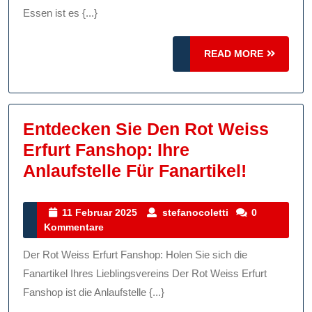
Fanshop:
Essen ist es {...}
Zeigen
READ
READ MORE
Sie
MORE
Ihre
Unterstütz
Mit
Entdecken Sie Den Rot Weiss
Stolz!
Erfurt Fanshop: Ihre
Entdec
Anlaufstelle Für Fanartikel!
Sie
Den
11
stefanocoletti
11 Februar 2025
stefanocoletti
0
Februar
Kommentare
Rot
2025
Weiss
Der Rot Weiss Erfurt Fanshop: Holen Sie sich die
Erfurt
Fanartikel Ihres Lieblingsvereins Der Rot Weiss Erfurt
Fansho
Fanshop ist die Anlaufstelle {...}