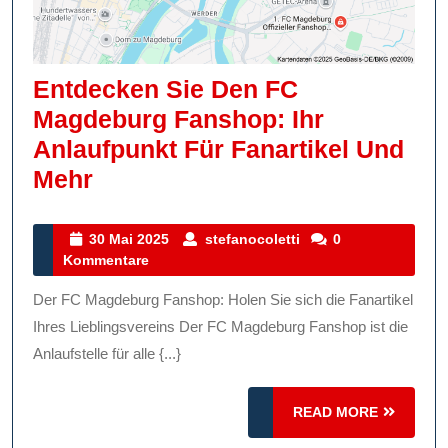
Entdecken Sie Den FC
Magdeburg Fanshop: Ihr
Anlaufpunkt Für Fanartikel Und
Entdecken
Mehr
Sie
Den
30
stefanocoletti
30 Mai 2025
stefanocoletti
0
Mai
Kommentare
FC
2025
Magdeburg
Der FC Magdeburg Fanshop: Holen Sie sich die Fanartikel
Fanshop:
Ihres Lieblingsvereins Der FC Magdeburg Fanshop ist die
Ihr
Anlaufstelle für alle {...}
Anlaufpunkt
READ
Für
READ MORE
MORE