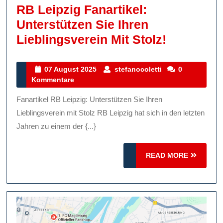
Kleeb
RB Leipzig Fanartikel:
Unterstützen Sie Ihren
RB
Lieblingsverein Mit Stolz!
Leipzig
Fanartikel
07
stefanocoletti
07 August 2025
stefanocoletti
0
August
Kommentare
Unterstüt
2025
Sie
Fanartikel RB Leipzig: Unterstützen Sie Ihren
Ihren
Lieblingsverein mit Stolz RB Leipzig hat sich in den letzten
Lieblings
Jahren zu einem der {...}
Mit
READ
READ MORE
Stolz!
MORE