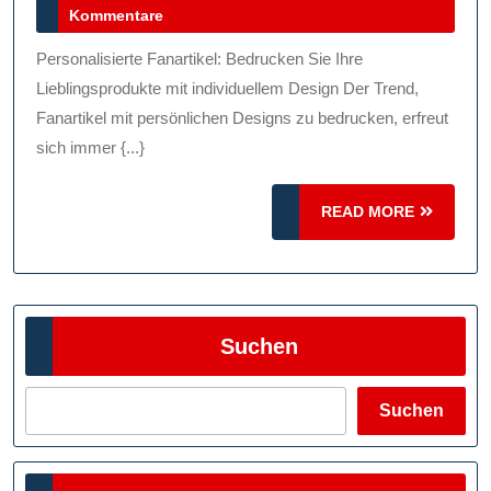
Juli
Kommentare
Und
2024
Kreativität
Personalisierte Fanartikel: Bedrucken Sie Ihre
Zum
Lieblingsprodukte mit individuellem Design Der Trend,
Ausdruck
Fanartikel mit persönlichen Designs zu bedrucken, erfreut
sich immer {...}
Bringen
READ
READ MORE
MORE
Suchen
Suchen