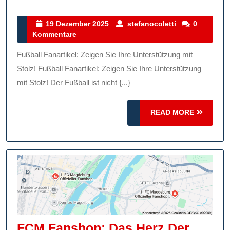
Vielfalt
Der
19
stefanocoletti
19 Dezember 2025
stefanocoletti
0
Dezember
Kommentare
Fußball
2025
Fanartikel:
Fußball Fanartikel: Zeigen Sie Ihre Unterstützung mit
Zeigen
Stolz! Fußball Fanartikel: Zeigen Sie Ihre Unterstützung
Sie
mit Stolz! Der Fußball ist nicht {...}
Ihre
READ
READ MORE
Unterstütz
MORE
Mit
Stolz!
FCM Fanshop: Das Herz Der