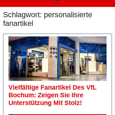
Schlagwort:
personalisierte
fanartikel
Vielfältige Fanartikel Des VfL
Bochum: Zeigen Sie Ihre
Vielfältige
Unterstützung Mit Stolz!
Fanartikel