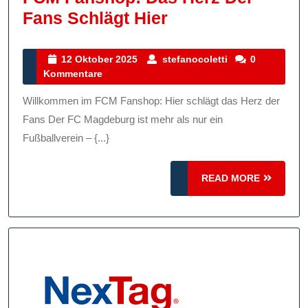
FCM
Fans Schlägt Hier
Fanshop:
Das
12
stefanocoletti
12 Oktober 2025
stefanocoletti
0
Oktober
Kommentare
Herz
2025
Der
Willkommen im FCM Fanshop: Hier schlägt das Herz der
Fans
Fans Der FC Magdeburg ist mehr als nur ein
Schlägt
Fußballverein – {...}
Hier
READ
READ MORE
MORE