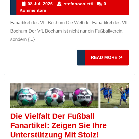
Des
08
stefanocoletti
08 Juli 2026
stefanocoletti
0
Juli
Kommentare
VfL
2026
Bochum:
Fanartikel des VfL Bochum Die Welt der Fanartikel des VfL
Zeigen
Bochum Der VfL Bochum ist nicht nur ein Fußballverein,
Sie
sondern {...}
Ihre
READ
READ MORE
Unterstütz
MORE
Mit
Stolz!
Die Vielfalt Der Fußball
Fanartikel: Zeigen Sie Ihre
Die
Unterstützung Mit Stolz!