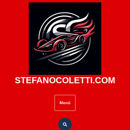
Zum
Inhalt
springen
STEFANOCOLETTI.COM
Menü