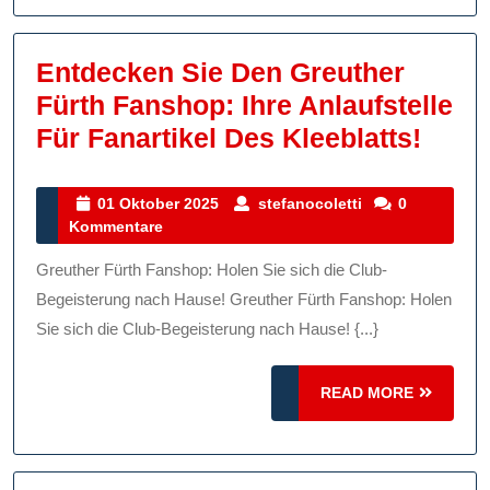
Unter
Mit
Entdecken Sie Den Greuther
Stolz!
Fürth Fanshop: Ihre Anlaufstelle
Entd
Für Fanartikel Des Kleeblatts!
Sie
Den
01
stefanocoletti
01 Oktober 2025
stefanocoletti
0
Oktober
Kommentare
Greu
2025
Fürth
Greuther Fürth Fanshop: Holen Sie sich die Club-
Fans
Begeisterung nach Hause! Greuther Fürth Fanshop: Holen
Ihre
Sie sich die Club-Begeisterung nach Hause! {...}
Anlau
READ
READ MORE
Für
MORE
Fanar
Des