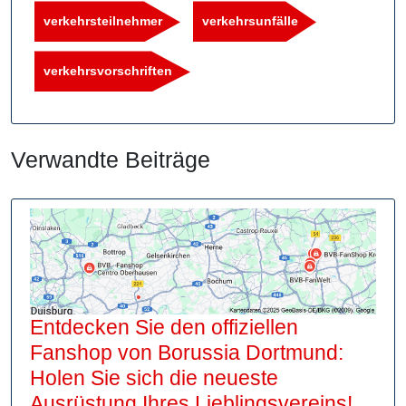
verkehrsteilnehmer
verkehrsunfälle
verkehrsvorschriften
Verwandte Beiträge
Entdecken Sie den offiziellen
Fanshop von Borussia Dortmund:
Holen Sie sich die neueste
Entd
Ausrüstung Ihres Lieblingsvereins!