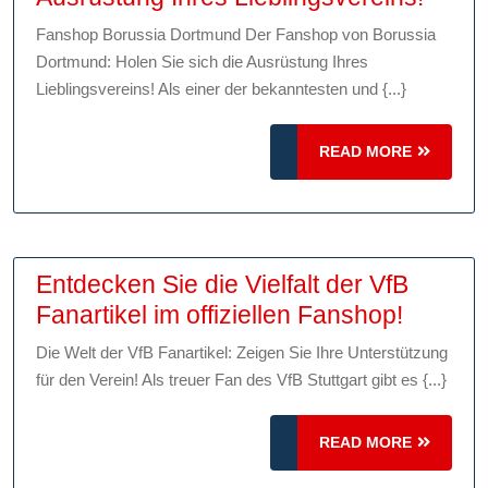
Sie
Fanshop Borussia Dortmund Der Fanshop von Borussia
den
Dortmund: Holen Sie sich die Ausrüstung Ihres
offizi
Lieblingsvereins! Als einer der bekanntesten und {...}
Fans
von
READ
READ MORE
Borus
MORE
Dortm
Hole
Sie
Entdecken Sie die Vielfalt der VfB
sich
Entdec
Fanartikel im offiziellen Fanshop!
die
Sie
Die Welt der VfB Fanartikel: Zeigen Sie Ihre Unterstützung
neues
die
für den Verein! Als treuer Fan des VfB Stuttgart gibt es {...}
Ausrü
Vielfalt
Ihres
der
READ
READ MORE
Liebl
VfB
MORE