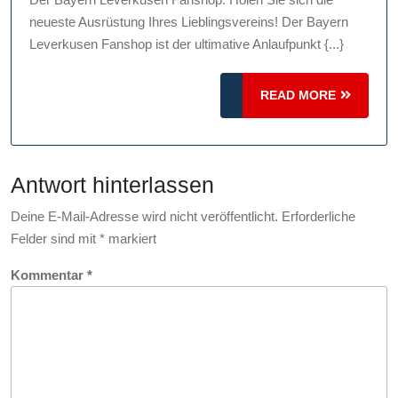
den
neueste Ausrüstung Ihres Lieblingsvereins! Der Bayern
Bayern
Leverkusen Fanshop ist der ultimative Anlaufpunkt {...}
Leverkusen
Fanshop:
READ
READ MORE
Ihre
MORE
Quelle
für
Antwort hinterlassen
Fanartikel
und
Deine E-Mail-Adresse wird nicht veröffentlicht.
Erforderliche
Ausrüstung!
Felder sind mit
*
markiert
Kommentar
*