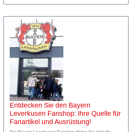
Fanarti
im
offiziell
Fansho
Entdecken Sie den Bayern
Leverkusen Fanshop: Ihre Quelle für
Entdecken
Fanartikel und Ausrüstung!
Sie
Der Bayern Leverkusen Fanshop: Holen Sie sich die