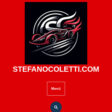
Zum
Inhalt
springen
STEFANOCOLETTI.COM
Menü