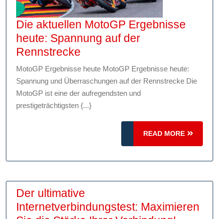
Die aktuellen MotoGP Ergebnisse
heute: Spannung auf der
Die
Rennstrecke
aktuellen
MotoGP Ergebnisse heute MotoGP Ergebnisse heute:
MotoGP
Spannung und Überraschungen auf der Rennstrecke Die
Ergebnisse
MotoGP ist eine der aufregendsten und
heute:
prestigeträchtigsten {...}
Spannung
auf
READ
READ MORE
MORE
der
Rennstrecke
Der ultimative
Internetverbindungstest: Maximieren