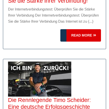
Der
Sie die Stärke Ihrer Verbindung!
ultimativ
Der Internetverbindungstest: Überprüfen Sie die Stärke
Internet
Ihrer Verbindung Der Internetverbindungstest: Überprüfen
Maximie
Sie die Stärke Ihrer Verbindung Das Internet ist zu {...}
Sie
die
READ
READ MORE
Stärke
MORE
Ihrer
Verbind
Die Rennlegende Timo Scheider:
Die
Eine deutsche Erfolgsgeschichte