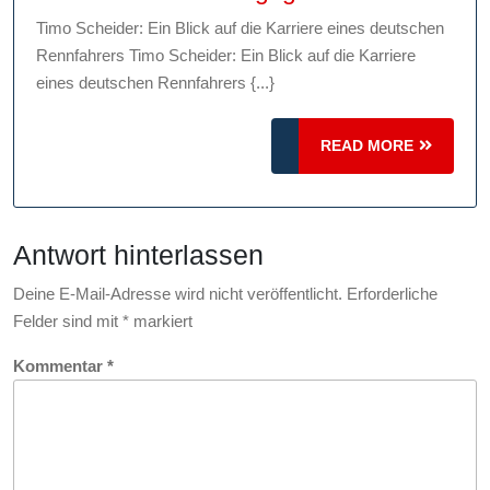
Rennle
Timo Scheider: Ein Blick auf die Karriere eines deutschen
Timo
Rennfahrers Timo Scheider: Ein Blick auf die Karriere
Scheide
eines deutschen Rennfahrers {...}
Eine
deutsc
READ
READ MORE
Erfolgs
MORE
Antwort hinterlassen
Deine E-Mail-Adresse wird nicht veröffentlicht.
Erforderliche
Felder sind mit
*
markiert
Kommentar
*