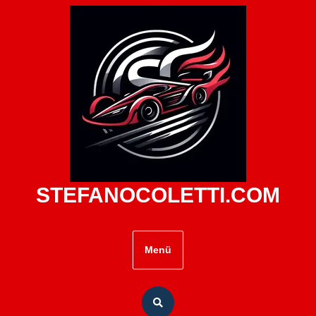
Zum
Inhalt
springen
STEFANOCOLETTI.COM
Menü