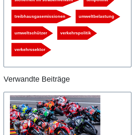
treibhausgasemissionen
umweltbelastung
umweltschützer
verkehrspolitik
verkehrssektor
Verwandte Beiträge