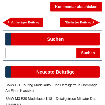
Beitragsnavigation
Vorheriger
Nächst
Vorheriger Beitrag
Nächster Beitrag
Beitrag
Beitra
Suchen
Suchen
Neueste Beiträge
BMW E30 Touring Modellauto: Eine Detailgetreue Hommage
An Einen Klassiker
BMW M3 E30 Modellauto 1:18 – Detailgetreue Miniatur Des
Klassikers