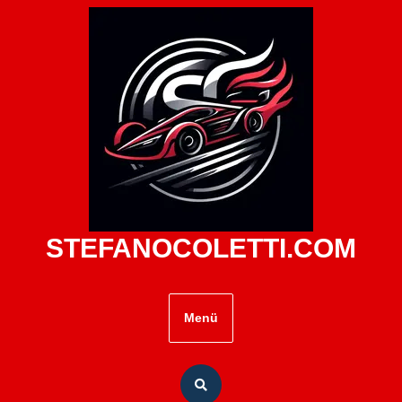
Zum
Inhalt
springen
STEFANOCOLETTI.COM
Menü