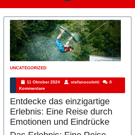
UNCATEGORIZED
Kategorie
11
stefanocoletti
11 Oktober 2024
stefanocoletti
0
Oktober
Kommentare
2024
Entdecke das einzigartige
Erlebnis: Eine Reise durch
Emotionen und Eindrücke