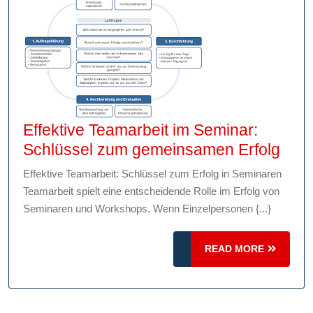
Fußballverei
Effektive Teamarbeit im Seminar:
Effe
Schlüssel zum gemeinsamen Erfolg
Team
Effektive Teamarbeit: Schlüssel zum Erfolg in Seminaren
im
Teamarbeit spielt eine entscheidende Rolle im Erfolg von
Semi
Seminaren und Workshops. Wenn Einzelpersonen {...}
Schl
zum
READ
READ MORE
MORE
gem
Erfo