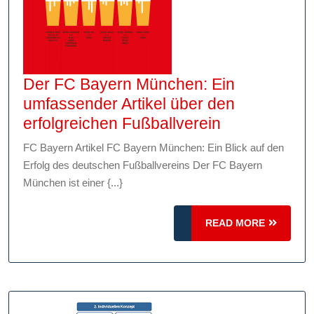
Der FC Bayern München: Ein
umfassender Artikel über den
Der
erfolgreichen Fußballverein
FC
FC Bayern Artikel FC Bayern München: Ein Blick auf den
Bayern
Erfolg des deutschen Fußballvereins Der FC Bayern
München:
München ist einer {...}
Ein
umfassende
READ
READ MORE
Artikel
MORE
über
den
erfolgreiche