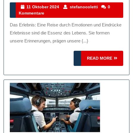
Einzigar
11
stefanocoletti
11 Oktober 2024
stefanocoletti
0
Oktober
Kommentare
Erlebnis
2024
Eine
Das Erlebnis: Eine Reise durch Emotionen und Eindrücke
Reise
Erlebnisse sind die Essenz des Lebens. Sie formen
Durch
unsere Erinnerungen, prägen unsere {...}
Emotion
READ
READ MORE
Und
MORE
Eindrüc