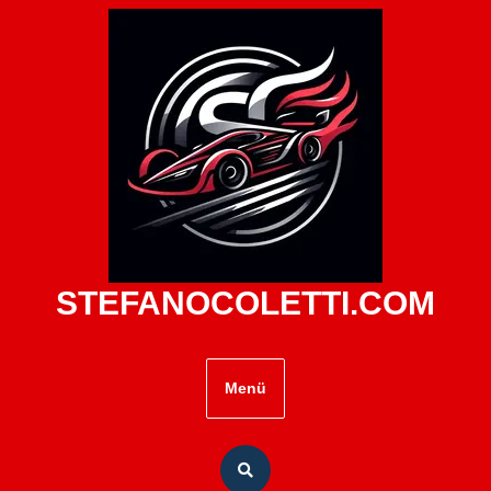
Zum
Inhalt
springen
STEFANOCOLETTI.COM
Menü