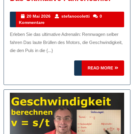
Sie
Den
20
stefanocoletti
20 Mai 2026
stefanocoletti
0
Mai
Kommentare
Nerven
2026
Rennw
Erleben Sie das ultimative Adrenalin: Rennwagen selber
Selber
fahren Das laute Brüllen des Motors, die Geschwindigkeit,
Fahre
die den Puls in die {...}
–
READ
READ MORE
Das
MORE
Ultima
Fahrer