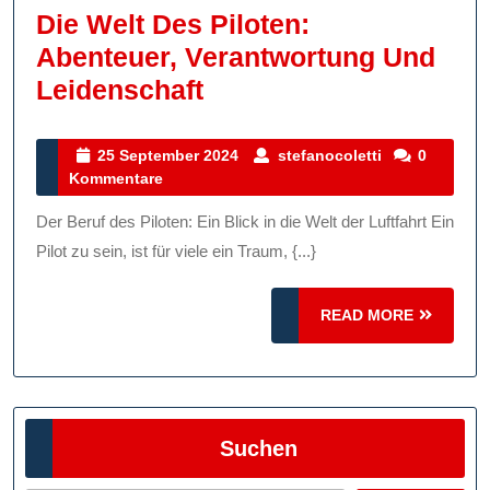
Die Welt Des Piloten:
Abenteuer, Verantwortung Und
Die
Leidenschaft
Welt
Des
25
stefanocolett
25 September 2024
stefanocoletti
0
September
Kommentare
Piloten:
2024
Abenteuer,
Der Beruf des Piloten: Ein Blick in die Welt der Luftfahrt Ein
Verantwortung
Pilot zu sein, ist für viele ein Traum, {...}
Und
Leidenschaft
READ
READ MORE
MORE
Suchen