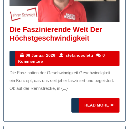
Die Faszinierende Welt Der
Die
Höchstgeschwindigkeit
Fasziniere
Welt
06
stefanocoletti
06 Januar 2026
stefanocoletti
0
Januar
Kommentare
Der
2026
Höchstgesc
Die Faszination der Geschwindigkeit Geschwindigkeit –
ein Konzept, das uns seit jeher fasziniert und begeistert.
Ob auf der Rennstrecke, in {...}
READ
READ MORE
MORE