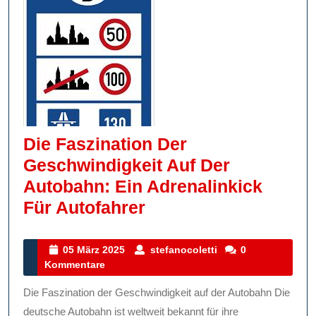
Die Faszination Der
Geschwindigkeit Auf Der
Autobahn: Ein Adrenalinkick
Die
Für Autofahrer
Faszination
Der
05
stefanocoletti
05 März 2025
stefanocoletti
0
März
Kommentare
Geschwindigkeit
2025
Auf
Die Faszination der Geschwindigkeit auf der Autobahn Die
Der
deutsche Autobahn ist weltweit bekannt für ihre