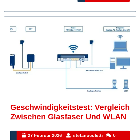
MORE
WLA
Geschwindigkeitstest: Vergleich
Ges
Zwischen Glasfaser Und WLAN
Ver
Zwi
27
stefanocoletti
27 Februar 2026
stefanocoletti
0