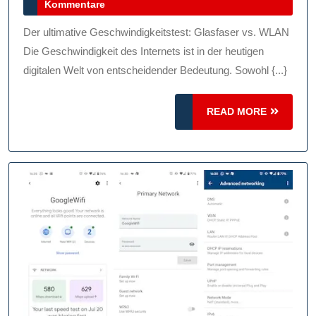
Februar
Kommentare
Gla
2026
Un
Der ultimative Geschwindigkeitstest: Glasfaser vs. WLAN
WL
Die Geschwindigkeit des Internets ist in der heutigen
digitalen Welt von entscheidender Bedeutung. Sowohl {...}
READ
READ MORE
MORE