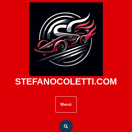
Zum
Inhalt
springen
STEFANOCOLETTI.COM
Menü