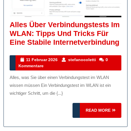
Alles Über Verbindungstests Im
WLAN: Tipps Und Tricks Für
All
Eine Stabile Internetverbindung
Üb
Ver
11
stefanocoletti
11 Februar 2026
stefanocoletti
0
Februar
Kommentare
Im
2026
WL
Alles, was Sie über einen Verbindungstest im WLAN
Tip
wissen müssen Ein Verbindungstest im WLAN ist ein
Un
wichtiger Schritt, um die {...}
Tri
READ
READ MORE
Für
MORE
Ein
Sta