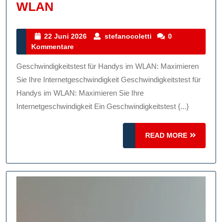
Maximieren
WLAN
Sie
Ihre
22
stefanocoletti
22 Juni 2026
stefanocoletti
0
Juni
Kommentare
Internetgeschwindigkeit
2026
Mit
Geschwindigkeitstest für Handys im WLAN: Maximieren
Einem
Sie Ihre Internetgeschwindigkeit Geschwindigkeitstest für
Speedtest
Handys im WLAN: Maximieren Sie Ihre
Internetgeschwindigkeit Ein Geschwindigkeitstest {...}
Für
Handy
READ
READ MORE
Im
MORE
WLAN