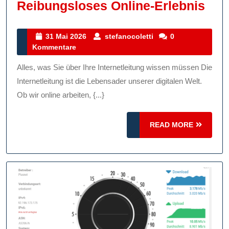
Opt
Reibungsloses Online-Erlebnis
Sie
Ihre
31
stefanocoletti
31 Mai 2026
stefanocoletti
0
Mai
Kommentare
Inte
2026
Für
Alles, was Sie über Ihre Internetleitung wissen müssen Die
Ein
Internetleitung ist die Lebensader unserer digitalen Welt.
Rei
Ob wir online arbeiten, {...}
Onl
READ
READ MORE
Erl
MORE