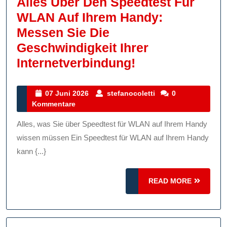
Alles Über Den Speedtest Für
WLAN Auf Ihrem Handy:
Messen Sie Die
Geschwindigkeit Ihrer
Alles
Internetverbindung!
Über
Den
07
stefanocoletti
07 Juni 2026
stefanocoletti
0
Juni
Kommentare
Speedtest
2026
Für
Alles, was Sie über Speedtest für WLAN auf Ihrem Handy
WLAN
wissen müssen Ein Speedtest für WLAN auf Ihrem Handy
Auf
kann {...}
Ihrem
READ
Handy:
READ MORE
MORE
Messen
Sie