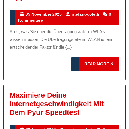
Sie
Die
05
stefanocoletti
05 November 2025
stefanocoletti
0
November
Kommentare
Übertragungsrate
2025
Ihres
Alles, was Sie über die Übertragungsrate im WLAN
WLANs:
wissen müssen Die Übertragungsrate im WLAN ist ein
Tipps
entscheidender Faktor für die {...}
Und
READ
Tricks
READ MORE
MORE
Maximiere Deine
Internetgeschwindigkeit Mit
Maximiere
Dem Pyur Speedtest
Deine