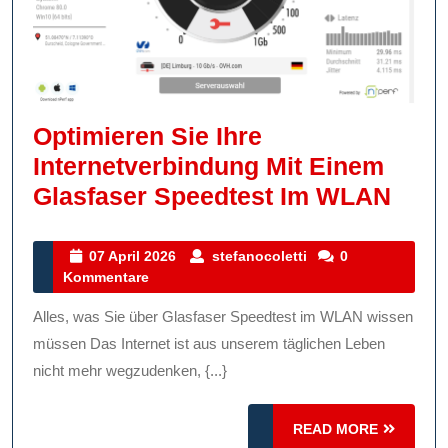
Optimieren Sie Ihre
Internetverbindung Mit Einem
Opti
Glasfaser Speedtest Im WLAN
Sie
Ihre
07
stefanocoletti
07 April 2026
stefanocoletti
0
April
Kommentare
Inte
2026
Mit
Alles, was Sie über Glasfaser Speedtest im WLAN wissen
Ein
müssen Das Internet ist aus unserem täglichen Leben
Glas
nicht mehr wegzudenken, {...}
Spee
READ
READ MORE
Im