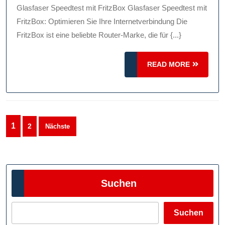
Glasfaser
Glasfaser Speedtest mit FritzBox Glasfaser Speedtest mit
Speedtest
FritzBox: Optimieren Sie Ihre Internetverbindung Die
Mit
FritzBox ist eine beliebte Router-Marke, die für {...}
FritzBox
READ
READ MORE
MORE
Seitennummerierung
1
2
Nächste
der
Beiträge
Suchen
Suchen