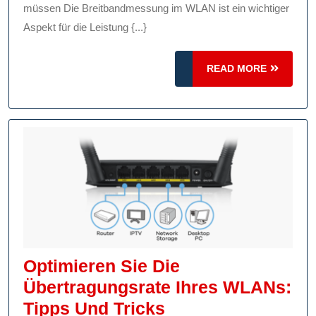
Mit
müssen Die Breitbandmessung im WLAN ist ein wichtiger
Präziser
Aspekt für die Leistung {...}
Breitbandmess
READ
READ MORE
MORE
Optimieren Sie Die
Übertragungsrate Ihres WLANs:
Optimieren
Tipps Und Tricks