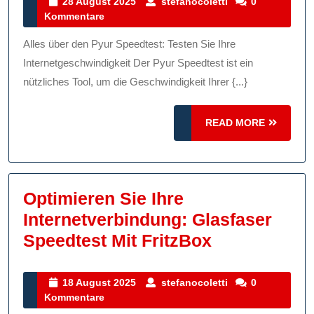
Internetgeschw
28
stefanocoletti
28 August 2025
stefanocoletti
0
August
Kommentare
Mit
2025
Dem
Alles über den Pyur Speedtest: Testen Sie Ihre
Pyur
Internetgeschwindigkeit Der Pyur Speedtest ist ein
Speedtest
nützliches Tool, um die Geschwindigkeit Ihrer {...}
READ
READ MORE
MORE
Optimieren Sie Ihre
Internetverbindung: Glasfaser
Optimieren
Speedtest Mit FritzBox
Sie
Ihre
18
stefanocoletti
18 August 2025
stefanocoletti
0
August
Kommentare
Internetver
2025