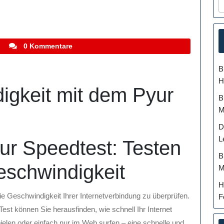
stefanocoletti
i
0 Kommentare
B
H
igkeit mit dem Pyur
B
M
D
L
ur Speedtest: Testen
B
geschwindigkeit
M
H
die Geschwindigkeit Ihrer Internetverbindung zu überprüfen.
F
est können Sie herausfinden, wie schnell Ihr Internet
pielen oder einfach nur im Web surfen – eine schnelle und