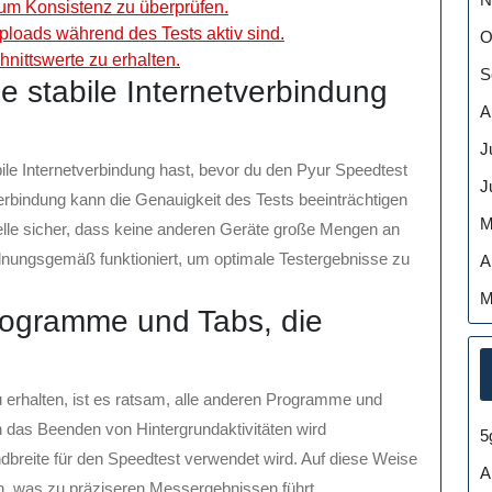
 um Konsistenz zu überprüfen.
loads während des Tests aktiv sind.
O
nittswerte zu erhalten.
S
ne stabile Internetverbindung
A
J
abile Internetverbindung hast, bevor du den Pyur Speedtest
J
erbindung kann die Genauigkeit des Tests beeinträchtigen
M
elle sicher, dass keine anderen Geräte große Mengen an
nungsgemäß funktioniert, um optimale Testergebnisse zu
A
M
rogramme und Tabs, die
erhalten, ist es ratsam, alle anderen Programme und
h das Beenden von Hintergrundaktivitäten wird
5
ndbreite für den Speedtest verwendet wird. Auf diese Weise
A
n, was zu präziseren Messergebnissen führt.