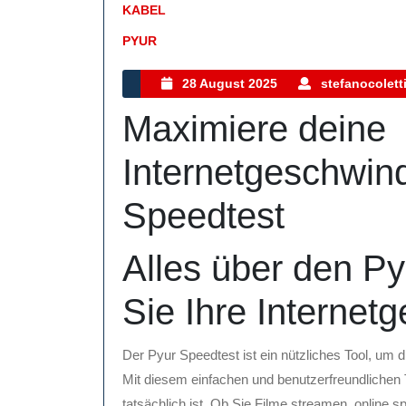
KABEL
PYUR
Kategorie
28
28 August 2025
stefanocolett
August
Maximiere deine
2025
Internetgeschwind
Speedtest
Alles über den Py
Sie Ihre Internet
Der Pyur Speedtest ist ein nützliches Tool, um 
Mit diesem einfachen und benutzerfreundlichen T
tatsächlich ist. Ob Sie Filme streamen, online s