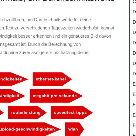
C
D
rchzuführen, um Durchschnittswerte für deine
D
den Test zu verschiedenen Tageszeiten wiederholst, kannst
D
ndigkeit besser erkennen und ein genaueres Bild davon
D
 insgesamt ist. Durch die Berechnung von
t du eine zuverlässigere Einschätzung deiner
D
D
D
ndigkeiten
ethernet-kabel
E
E
indigkeit
megabit pro sekunde
E
routerleistung
speedtest-tipps
E
F
upload-geschwindigkeiten
wlan
F