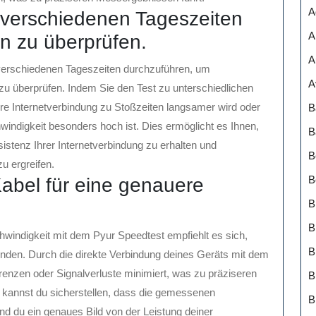
A
 verschiedenen Tageszeiten
A
 zu überprüfen.
A
verschiedenen Tageszeiten durchzuführen, um
A
zu überprüfen. Indem Sie den Test zu unterschiedlichen
Ihre Internetverbindung zu Stoßzeiten langsamer wird oder
B
windigkeit besonders hoch ist. Dies ermöglicht es Ihnen,
B
sistenz Ihrer Internetverbindung zu erhalten und
B
 ergreifen.
B
abel für eine genauere
B
B
windigkeit mit dem Pyur Speedtest empfiehlt es sich,
nden. Durch die direkte Verbindung deines Geräts mit dem
erenzen oder Signalverluste minimiert, was zu präziseren
B
 kannst du sicherstellen, dass die gemessenen
B
d du ein genaues Bild von der Leistung deiner