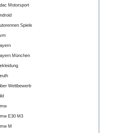
dac Motorsport
ndroid
utorennen Spiele
vm
ayern
ayern München
ekleidung
euth
iber Wettbewerb
ild
Bmw
mw E30 M3
mw M