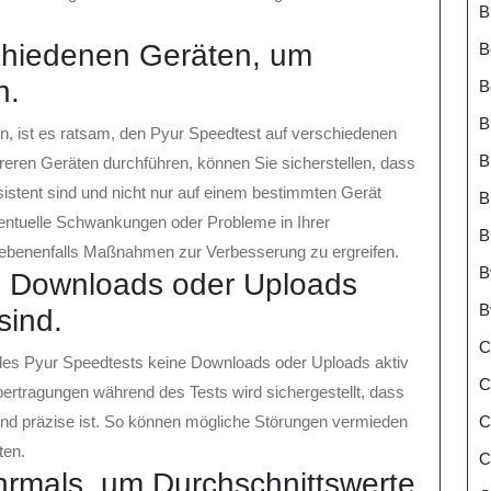
B
schiedenen Geräten, um
B
n.
B
B
n, ist es ratsam, den Pyur Speedtest auf verschiedenen
B
reren Geräten durchführen, können Sie sicherstellen, dass
istent sind und nicht nur auf einem bestimmten Gerät
B
eventuelle Schwankungen oder Probleme in Ihrer
B
gebenenfalls Maßnahmen zur Verbesserung zu ergreifen.
B
e Downloads oder Uploads
B
sind.
C
 des Pyur Speedtests keine Downloads oder Uploads aktiv
C
bertragungen während des Tests wird sichergestellt, dass
C
nd präzise ist. So können mögliche Störungen vermieden
ten.
C
rmals, um Durchschnittswerte