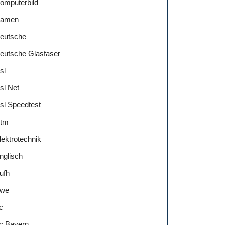
omputerbild
amen
eutsche
eutsche Glasfaser
sl
sl Net
sl Speedtest
tm
lektrotechnik
nglisch
ufh
we
c
c Bayern