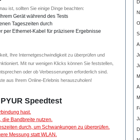
D
au ist, sollten Sie einige Dinge beachten:
N
Ihrem Gerät während des Tests
O
denen Tageszeiten durch
er per Ethernet-Kabel für präzisere Ergebnisse
S
A
J
keit, Ihre Internetgeschwindigkeit zu überprüfen und
ktioniert. Mit nur wenigen Klicks können Sie feststellen,
J
tsprechen oder ob Verbesserungen erforderlich sind.
M
ste aus Ihrem Online-Erlebnis herauszuholen!
A
M
n PYUR Speedtest
F
erbindung hast.
J
 die Bandbreite nutzen.
eszeiten durch, um Schwankungen zu überprüfen.
D
uere Messung statt WLAN.
N