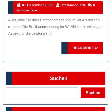
Ihre
01
stefanocoletti
01 Dezember 2025
stefanocoletti
0
Dezember
Kommentare
WLAN-
2025
Verbindung
Alles, was Sie über Breitbandmessung im WLAN wissen
Mit
müssen Die Breitbandmessung im WLAN ist ein wichtiger
Präziser
Aspekt für die Leistung {...}
Breitbandmess
READ
READ MORE
MORE
Suchen
Suchen