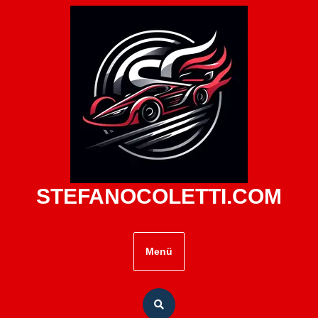
Zum
Inhalt
springen
STEFANOCOLETTI.COM
Menü