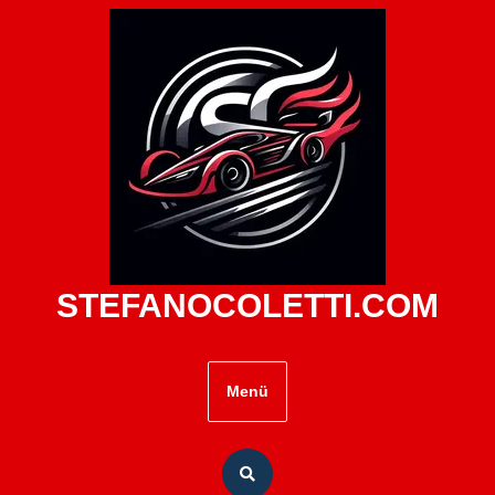
Zum
Inhalt
springen
STEFANOCOLETTI.COM
Menü