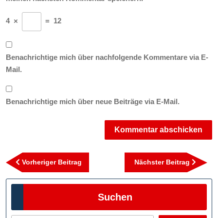
4
×
=
12
Benachrichtige mich über nachfolgende Kommentare via E-
Mail.
Benachrichtige mich über neue Beiträge via E-Mail.
Beitragsnavigation
Vorheriger
Nächst
Vorheriger Beitrag
Nächster Beitrag
Beitrag
Beitra
Suchen