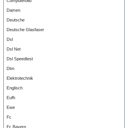
Computerbild
Damen
Deutsche
Deutsche Glasfaser
Dsl
Dsl Net
Dsl Speedtest
Dtm
Elektrotechnik
Englisch
Eufh
Ewe
Fc
Fc Bayern