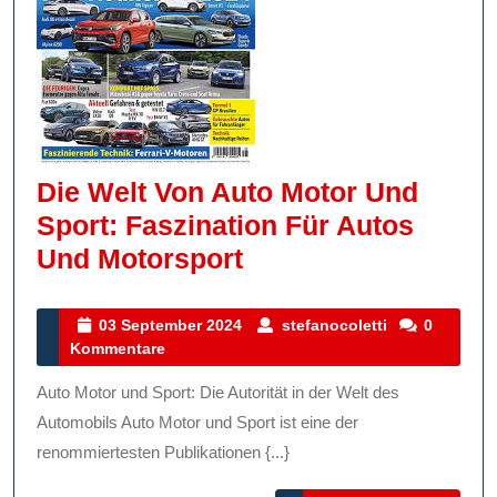
Die Welt Von Auto Motor Und
Sport: Faszination Für Autos
Die
Und Motorsport
Welt
Von
03
stefanocolett
03 September 2024
stefanocoletti
0
September
Kommentare
Auto
2024
Motor
Auto Motor und Sport: Die Autorität in der Welt des
Und
Automobils Auto Motor und Sport ist eine der
Sport:
renommiertesten Publikationen {...}
Faszination