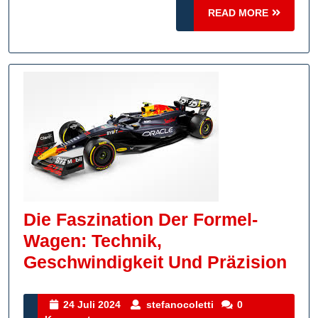
READ
Für
READ MORE
MORE
Autos
Und
Motorsport
Die Faszination Der Formel-
Wagen: Technik,
Die
Geschwindigkeit Und Präzision
Fas
Der
24
stefanocoletti
24 Juli 2024
stefanocoletti
0