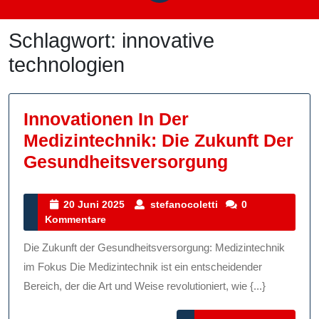
Schlagwort:
innovative
technologien
Innovationen In Der
Medizintechnik: Die Zukunft Der
Innovation
Gesundheitsversorgung
In
Der
20
stefanocoletti
20 Juni 2025
stefanocoletti
0
Juni
Kommentare
Medizintec
2025
Die
Die Zukunft der Gesundheitsversorgung: Medizintechnik
Zukunft
im Fokus Die Medizintechnik ist ein entscheidender
Der
Bereich, der die Art und Weise revolutioniert, wie {...}
Gesundhei