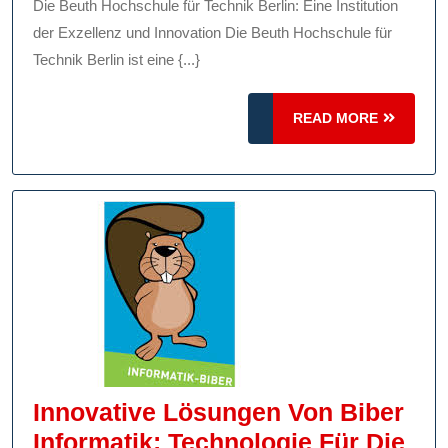
Technik
Die Beuth Hochschule für Technik Berlin: Eine Institution
Und
der Exzellenz und Innovation Die Beuth Hochschule für
Innovation
Technik Berlin ist eine {...}
READ
READ MORE
MORE
Innovative Lösungen Von Biber
Informatik: Technologie Für Die