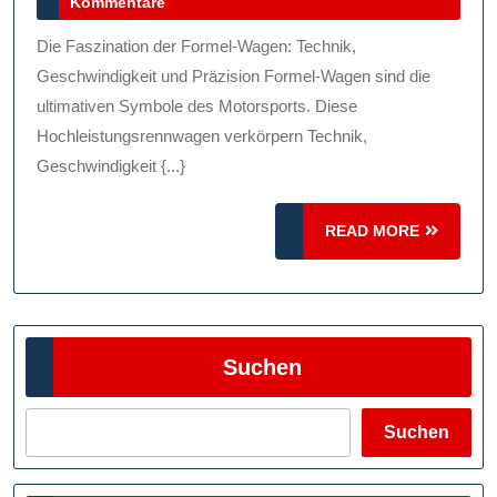
Juli
Kommentare
For
2024
Wag
Die Faszination der Formel-Wagen: Technik,
Tec
Geschwindigkeit und Präzision Formel-Wagen sind die
Ges
ultimativen Symbole des Motorsports. Diese
Hochleistungsrennwagen verkörpern Technik,
Un
Geschwindigkeit {...}
Prä
READ
READ MORE
MORE
Suchen
Suchen