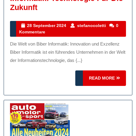
Innovative
Zukunft
Lösungen
Von
28
stefanocolett
28 September 2024
stefanocoletti
0
September
Kommentare
Biber
2024
Informatik:
Die Welt von Biber Informatik: Innovation und Exzellenz
Technologie
Biber Informatik ist ein führendes Unternehmen in der Welt
Für
der Informationstechnologie, das {...}
Die
READ
Zukunft
READ MORE
MORE