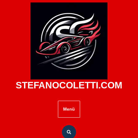
Zum
Inhalt
springen
STEFANOCOLETTI.COM
Menü