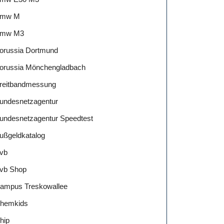
mw M
mw M3
orussia Dortmund
orussia Mönchengladbach
reitbandmessung
undesnetzagentur
undesnetzagentur Speedtest
ußgeldkatalog
vb
vb Shop
ampus Treskowallee
hemkids
hip