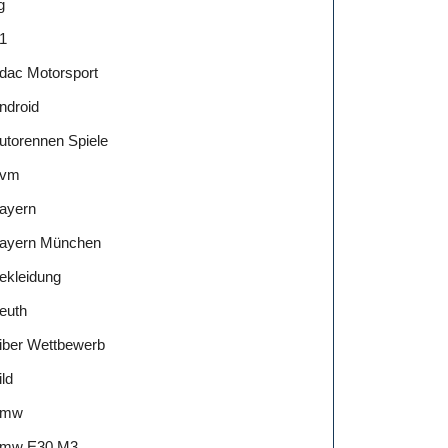
g
1
dac Motorsport
ndroid
utorennen Spiele
vm
ayern
ayern München
ekleidung
euth
iber Wettbewerb
ild
Bmw
mw E30 M3