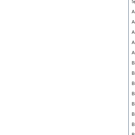
5
A
A
A
A
A
B
B
B
B
B
B
B