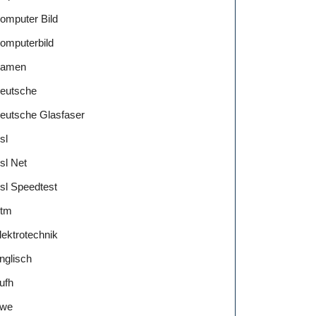
omputer Bild
omputerbild
amen
eutsche
eutsche Glasfaser
sl
sl Net
sl Speedtest
tm
lektrotechnik
nglisch
ufh
we