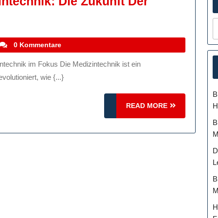
intechnik: Die Zukunft Der
novationen
er
stefanocoletti
0 Kommentare
dizintechnik:
e
lutioniert, wie {...}
kunft
B
er
READ
H
READ MORE
esundheitsversorgung
MORE
B
M
D
L
B
M
H