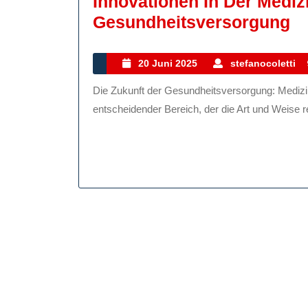
Innovationen In Der Mediz
In
Gesundheitsversorgung
In
D
20
20 Juni 2025
stefanocoletti
Juni
Me
Die Zukunft der Gesundheitsversorgung: Medizintechnik im Fokus Die Medizintechnik ist ein
2025
Di
entscheidender Bereich, der die Art und Weise revo
Zu
D
G