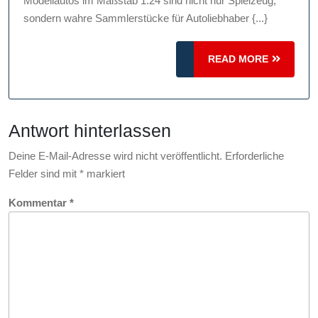
Modellautos im Maßstab 1:24 sind nicht nur Spielzeug,
detailgetr
sondern wahre Sammlerstücke für Autoliebhaber {...}
Modellauto
im
READ
READ MORE
Maßstab
MORE
1:24
Antwort hinterlassen
Deine E-Mail-Adresse wird nicht veröffentlicht.
Erforderliche
Felder sind mit
*
markiert
Kommentar
*