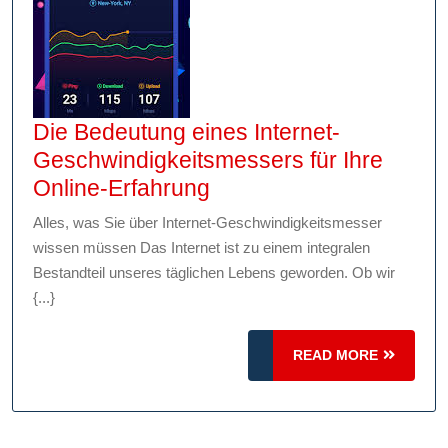
Die Bedeutung eines Internet-
Geschwindigkeitsmessers für Ihre
Die
Online-Erfahrung
Bedeutung
Alles, was Sie über Internet-Geschwindigkeitsmesser
eines
wissen müssen Das Internet ist zu einem integralen
Internet-
Bestandteil unseres täglichen Lebens geworden. Ob wir
Geschwindigkeitsmess
{...}
für
Ihre
READ
READ MORE
MORE
Online-
Erfahrung