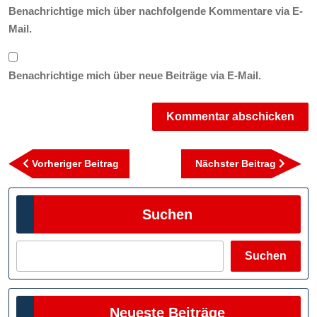
Benachrichtige mich über nachfolgende Kommentare via E-
Mail.
Benachrichtige mich über neue Beiträge via E-Mail.
Beitragsnavigation
Vorheriger
Nächst
Vorheriger Beitrag
Nächster Beitrag
Beitrag
Beitra
Suchen
Suchen
Neueste Beiträge