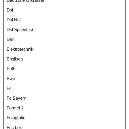
Deutsche Glasfaser
Dsl
Dsl Net
Dsl Speedtest
Dtm
Elektrotechnik
Englisch
Eufh
Ewe
Fc
Fc Bayern
Formel 1
Fotografie
Fritzbox