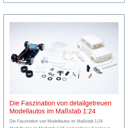
und
Nervenkitzel
Die Faszination von detailgetreuen
Die
Modellautos im Maßstab 1:24
Faszinatio
Die Faszination von Modellautos im Maßstab 1:24
von