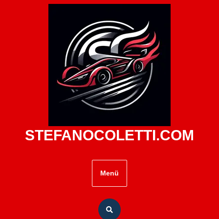
Zum
Inhalt
springen
STEFANOCOLETTI.COM
Menü