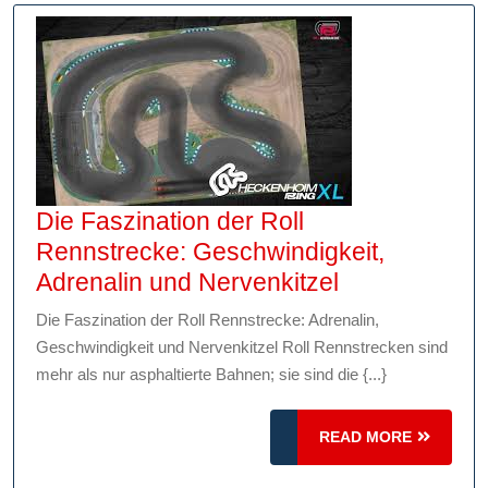
Die Faszination der Roll
Rennstrecke: Geschwindigkeit,
Die
Adrenalin und Nervenkitzel
Faszination
Die Faszination der Roll Rennstrecke: Adrenalin,
der
Geschwindigkeit und Nervenkitzel Roll Rennstrecken sind
Roll
mehr als nur asphaltierte Bahnen; sie sind die {...}
Rennstrecke:
Geschwindigk
READ
READ MORE
Adrenalin
MORE