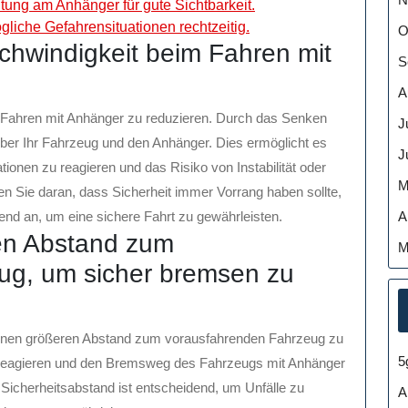
chtung am Anhänger für gute Sichtbarkeit.
gliche Gefahrensituationen rechtzeitig.
O
chwindigkeit beim Fahren mit
S
A
m Fahren mit Anhänger zu reduzieren. Durch das Senken
J
ber Ihr Fahrzeug und den Anhänger. Dies ermöglicht es
J
onen zu reagieren und das Risiko von Instabilität oder
M
n Sie daran, dass Sicherheit immer Vorrang haben sollte,
A
nd an, um eine sichere Fahrt zu gewährleisten.
ren Abstand zum
M
ug, um sicher bremsen zu
 einen größeren Abstand zum vorausfahrenden Fahrzeug zu
5
zu reagieren und den Bremsweg des Fahrzeugs mit Anhänger
icherheitsabstand ist entscheidend, um Unfälle zu
A