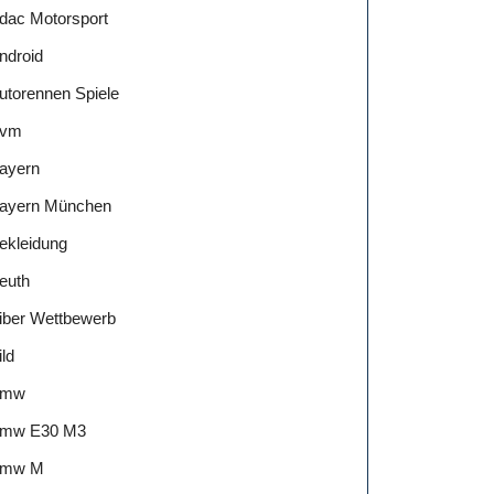
dac Motorsport
ndroid
utorennen Spiele
vm
ayern
ayern München
ekleidung
euth
iber Wettbewerb
ild
Bmw
mw E30 M3
mw M