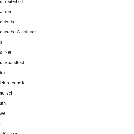
omputerbild
amen
eutsche
eutsche Glasfaser
sl
sl Net
sl Speedtest
tm
lektrotechnik
nglisch
ufh
we
c
c Bayern