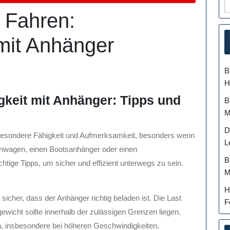
s Fahren:
mit Anhänger
B
H
gkeit mit Anhänger: Tipps und
B
M
D
 besondere Fähigkeit und Aufmerksamkeit, besonders wenn
L
nwagen, einen Bootsanhänger oder einen
B
htige Tipps, um sicher und effizient unterwegs zu sein.
M
H
sicher, dass der Anhänger richtig beladen ist. Die Last
F
ewicht sollte innerhalb der zulässigen Grenzen liegen.
en, insbesondere bei höheren Geschwindigkeiten.