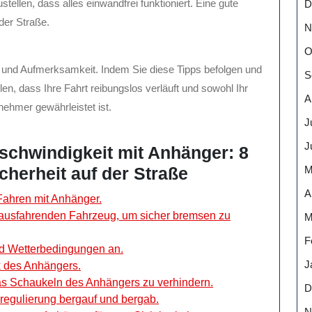
ellen, dass alles einwandfrei funktioniert. Eine gute
D
 der Straße.
N
O
t und Aufmerksamkeit. Indem Sie diese Tipps befolgen und
S
en, dass Ihre Fahrt reibungslos verläuft und sowohl Ihr
A
nehmer gewährleistet ist.
J
J
schwindigkeit mit Anhänger: 8
M
herheit auf der Straße
A
Fahren mit Anhänger.
rausfahrenden Fahrzeug, um sicher bremsen zu
M
F
nd Wetterbedingungen an.
J
k des Anhängers.
s Schaukeln des Anhängers zu verhindern.
D
regulierung bergauf und bergab.
N