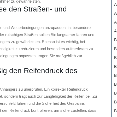
nehmer zu gewährleisten.
A
se den Straßen- und
A
A
en- und Wetterbedingungen anzupassen, insbesondere
A
er rutschigen Straßen sollten Sie langsamer fahren und
B
ngers zu gewährleisten. Ebenso ist es wichtig, bei
B
windigkeit zu reduzieren und besonders aufmerksam zu
Bedingungen anpassen, tragen Sie maßgeblich zur
B
B
ig den Reifendruck des
B
B
 Anhängers zu überprüfen. Ein korrekter Reifendruck
ät, sondern trägt auch zur Langlebigkeit der Reifen bei. Zu
B
erschleiß führen und die Sicherheit des Gespanns
rt den Reifendruck kontrollieren, um sicherzustellen, dass
B