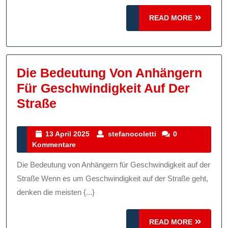
READ
READ MORE
MORE
Die Bedeutung Von Anhängern
Für Geschwindigkeit Auf Der
Die
Straße
Bedeutung
Von
13
stefanocoletti
13 April 2025
stefanocoletti
0
April
Kommentare
Anhängern
2025
Für
Die Bedeutung von Anhängern für Geschwindigkeit auf der
Geschwindigkeit
Straße Wenn es um Geschwindigkeit auf der Straße geht,
Auf
denken die meisten {...}
Der
READ
Straße
READ MORE