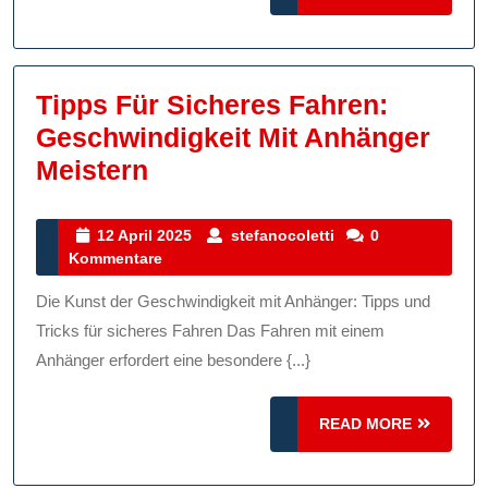
MORE
Tipps Für Sicheres Fahren:
Geschwindigkeit Mit Anhänger
Tipps
Meistern
Für
Sicheres
12
stefanocoletti
12 April 2025
stefanocoletti
0
April
Kommentare
Fahren:
2025
Geschwindigkeit
Die Kunst der Geschwindigkeit mit Anhänger: Tipps und
Mit
Tricks für sicheres Fahren Das Fahren mit einem
Anhänger
Anhänger erfordert eine besondere {...}
Meistern
READ
READ MORE
MORE