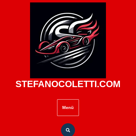
Zum
Inhalt
springen
STEFANOCOLETTI.COM
Menü