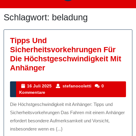
Schlagwort:
beladung
Tipps Und
Sicherheitsvorkehrungen Für
Die Höchstgeschwindigkeit Mit
Tipps
Anhänger
Und
Sicherheitsvorkehrunge
16
stefanocoletti
16 Juli 2025
stefanocoletti
0
Juli
Kommentare
Für
2025
Die
Die Höchstgeschwindigkeit mit Anhänger: Tipps und
Höchstgeschwindigkeit
Sicherheitsvorkehrungen Das Fahren mit einem Anhänger
Mit
erfordert besondere Aufmerksamkeit und Vorsicht,
insbesondere wenn es {...}
Anhänger