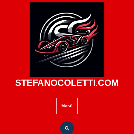
Zum
Inhalt
springen
STEFANOCOLETTI.COM
Menü