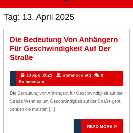
Tag:
13. April 2025
Die Bedeutung Von Anhängern
Für Geschwindigkeit Auf Der
Die
Straße
Bedeutung
Von
13
stefanocoletti
13 April 2025
stefanocoletti
0
April
Kommentare
Anhängern
2025
Für
Die Bedeutung von Anhängern für Geschwindigkeit auf der
Geschwindigkeit
Straße Wenn es um Geschwindigkeit auf der Straße geht,
Auf
denken die meisten {...}
Der
READ
Straße
READ MORE
MORE