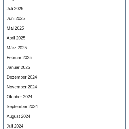
Juli 2025
Juni 2025
Mai 2025
April 2025
März 2025
Februar 2025
Januar 2025
Dezember 2024
November 2024
Oktober 2024
September 2024
August 2024
Juli 2024