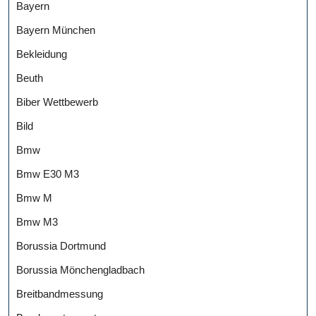
Bayern
Bayern München
Bekleidung
Beuth
Biber Wettbewerb
Bild
Bmw
Bmw E30 M3
Bmw M
Bmw M3
Borussia Dortmund
Borussia Mönchengladbach
Breitbandmessung