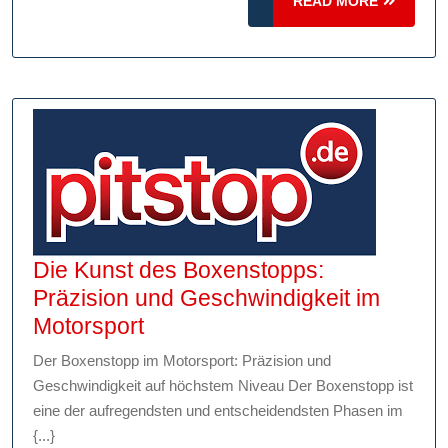
Geschwindigkeitstest
READ MORE
MORE
wissen
müssen
Die Kunst des Boxenstopps:
Präzision und Geschwindigkeit im
Die
Motorsport
Kunst
Der Boxenstopp im Motorsport: Präzision und
des
Geschwindigkeit auf höchstem Niveau Der Boxenstopp ist
Boxenstopps:
eine der aufregendsten und entscheidendsten Phasen im
Präzision
{...}