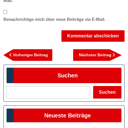
Mail.
Benachrichtige mich über neue Beiträge via E-Mail.
Beitragsnavigation
Vorheriger
Nächst
Vorheriger Beitrag
Nächster Beitrag
Beitrag
Beitra
Suchen
Suchen
Neueste Beiträge