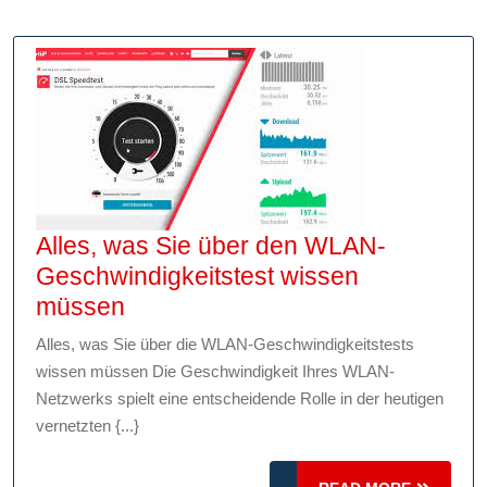
Alles, was Sie über den WLAN-
Geschwindigkeitstest wissen
Alles,
müssen
was
Alles, was Sie über die WLAN-Geschwindigkeitstests
Sie
wissen müssen Die Geschwindigkeit Ihres WLAN-
über
Netzwerks spielt eine entscheidende Rolle in der heutigen
den
vernetzten {...}
WLAN-
READ