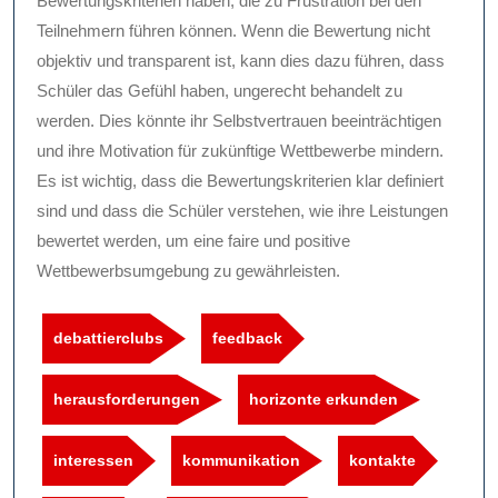
Bewertungskriterien haben, die zu Frustration bei den
Teilnehmern führen können. Wenn die Bewertung nicht
objektiv und transparent ist, kann dies dazu führen, dass
Schüler das Gefühl haben, ungerecht behandelt zu
werden. Dies könnte ihr Selbstvertrauen beeinträchtigen
und ihre Motivation für zukünftige Wettbewerbe mindern.
Es ist wichtig, dass die Bewertungskriterien klar definiert
sind und dass die Schüler verstehen, wie ihre Leistungen
bewertet werden, um eine faire und positive
Wettbewerbsumgebung zu gewährleisten.
debattierclubs
feedback
herausforderungen
horizonte erkunden
interessen
kommunikation
kontakte