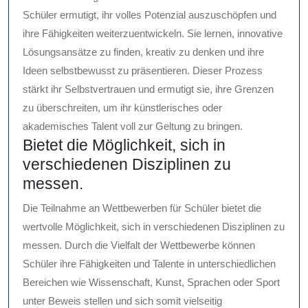
Schüler ermutigt, ihr volles Potenzial auszuschöpfen und
ihre Fähigkeiten weiterzuentwickeln. Sie lernen, innovative
Lösungsansätze zu finden, kreativ zu denken und ihre
Ideen selbstbewusst zu präsentieren. Dieser Prozess
stärkt ihr Selbstvertrauen und ermutigt sie, ihre Grenzen
zu überschreiten, um ihr künstlerisches oder
akademisches Talent voll zur Geltung zu bringen.
Bietet die Möglichkeit, sich in
verschiedenen Disziplinen zu
messen.
Die Teilnahme an Wettbewerben für Schüler bietet die
wertvolle Möglichkeit, sich in verschiedenen Disziplinen zu
messen. Durch die Vielfalt der Wettbewerbe können
Schüler ihre Fähigkeiten und Talente in unterschiedlichen
Bereichen wie Wissenschaft, Kunst, Sprachen oder Sport
unter Beweis stellen und sich somit vielseitig