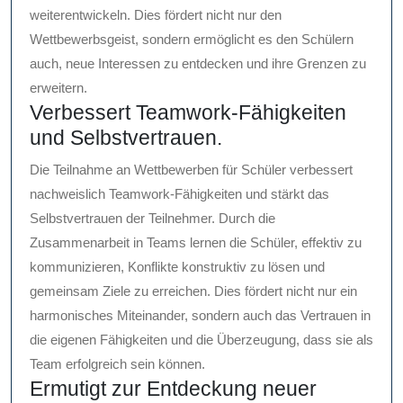
weiterentwickeln. Dies fördert nicht nur den
Wettbewerbsgeist, sondern ermöglicht es den Schülern
auch, neue Interessen zu entdecken und ihre Grenzen zu
erweitern.
Verbessert Teamwork-Fähigkeiten
und Selbstvertrauen.
Die Teilnahme an Wettbewerben für Schüler verbessert
nachweislich Teamwork-Fähigkeiten und stärkt das
Selbstvertrauen der Teilnehmer. Durch die
Zusammenarbeit in Teams lernen die Schüler, effektiv zu
kommunizieren, Konflikte konstruktiv zu lösen und
gemeinsam Ziele zu erreichen. Dies fördert nicht nur ein
harmonisches Miteinander, sondern auch das Vertrauen in
die eigenen Fähigkeiten und die Überzeugung, dass sie als
Team erfolgreich sein können.
Ermutigt zur Entdeckung neuer