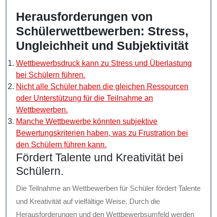
Herausforderungen von
Schülerwettbewerben: Stress,
Ungleichheit und Subjektivität
Wettbewerbsdruck kann zu Stress und Überlastung
bei Schülern führen.
Nicht alle Schüler haben die gleichen Ressourcen
oder Unterstützung für die Teilnahme an
Wettbewerben.
Manche Wettbewerbe könnten subjektive
Bewertungskriterien haben, was zu Frustration bei
den Schülern führen kann.
Fördert Talente und Kreativität bei
Schülern.
Die Teilnahme an Wettbewerben für Schüler fördert Talente
und Kreativität auf vielfältige Weise. Durch die
Herausforderungen und den Wettbewerbsumfeld werden