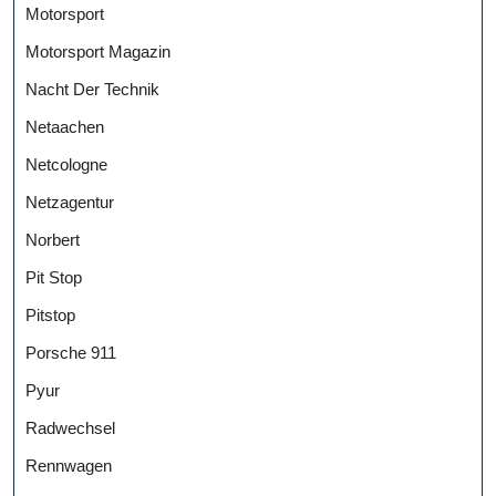
Motorsport
Motorsport Magazin
Nacht Der Technik
Netaachen
Netcologne
Netzagentur
Norbert
Pit Stop
Pitstop
Porsche 911
Pyur
Radwechsel
Rennwagen