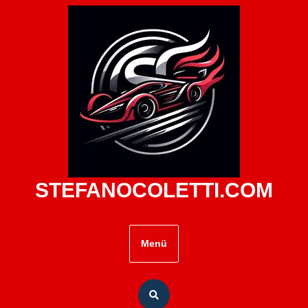
Zum
Inhalt
springen
STEFANOCOLETTI.COM
Menü