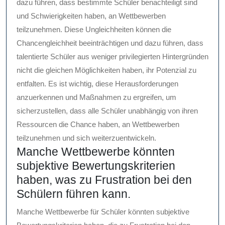
dazu führen, dass bestimmte Schüler benachteiligt sind
und Schwierigkeiten haben, an Wettbewerben
teilzunehmen. Diese Ungleichheiten können die
Chancengleichheit beeinträchtigen und dazu führen, dass
talentierte Schüler aus weniger privilegierten Hintergründen
nicht die gleichen Möglichkeiten haben, ihr Potenzial zu
entfalten. Es ist wichtig, diese Herausforderungen
anzuerkennen und Maßnahmen zu ergreifen, um
sicherzustellen, dass alle Schüler unabhängig von ihren
Ressourcen die Chance haben, an Wettbewerben
teilzunehmen und sich weiterzuentwickeln.
Manche Wettbewerbe könnten
subjektive Bewertungskriterien
haben, was zu Frustration bei den
Schülern führen kann.
Manche Wettbewerbe für Schüler könnten subjektive