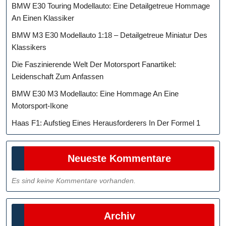
BMW E30 Touring Modellauto: Eine Detailgetreue Hommage
An Einen Klassiker
BMW M3 E30 Modellauto 1:18 – Detailgetreue Miniatur Des
Klassikers
Die Faszinierende Welt Der Motorsport Fanartikel:
Leidenschaft Zum Anfassen
BMW E30 M3 Modellauto: Eine Hommage An Eine
Motorsport-Ikone
Haas F1: Aufstieg Eines Herausforderers In Der Formel 1
Neueste Kommentare
Es sind keine Kommentare vorhanden.
Archiv