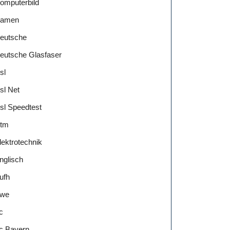
omputerbild
amen
eutsche
eutsche Glasfaser
sl
sl Net
sl Speedtest
tm
lektrotechnik
nglisch
ufh
we
c
c Bayern