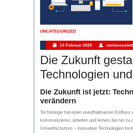
UNCATEGORIZED
Kategorie
14
14 Februar 2025
stefanocolett
Februar
Die Zukunft gesta
2025
Technologien und
Die Zukunft ist jetzt: Tech
verändern
Technologie hat einen unaufhaltsamen Einfluss a
kommunizieren, arbeiten und lernen, bis hin zu
Umweltschutzes – innovative Technologien forme