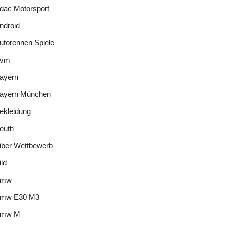
dac Motorsport
ndroid
utorennen Spiele
vm
ayern
ayern München
ekleidung
euth
iber Wettbewerb
ild
Bmw
mw E30 M3
mw M