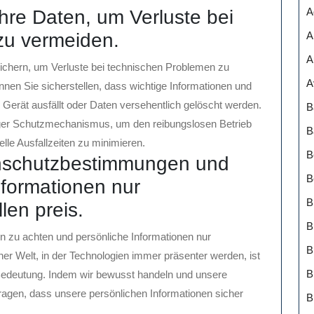
A
hre Daten, um Verluste bei
A
zu vermeiden.
A
sichern, um Verluste bei technischen Problemen zu
A
en Sie sicherstellen, dass wichtige Informationen und
r Gerät ausfällt oder Daten versehentlich gelöscht werden.
B
tiger Schutzmechanismus, um den reibungslosen Betrieb
B
lle Ausfallzeiten zu minimieren.
B
enschutzbestimmungen und
B
nformationen nur
B
len preis.
B
n zu achten und persönliche Informationen nur
er Welt, in der Technologien immer präsenter werden, ist
B
Bedeutung. Indem wir bewusst handeln und unsere
tragen, dass unsere persönlichen Informationen sicher
B