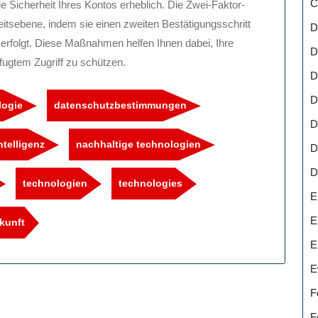
C
 Sicherheit Ihres Kontos erheblich. Die Zwei-Faktor-
heitsebene, indem sie einen zweiten Bestätigungsschritt
D
t erfolgt. Diese Maßnahmen helfen Ihnen dabei, Ihre
D
fugtem Zugriff zu schützen.
D
D
logie
datenschutzbestimmungen
D
ntelligenz
nachhaltige technologien
D
D
technologien
technologies
E
E
kunft
E
E
F
F