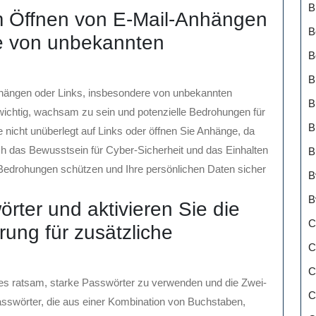
B
im Öffnen von E-Mail-Anhängen
B
re von unbekannten
B
B
nhängen oder Links, insbesondere von unbekannten
B
s wichtig, wachsam zu sein und potenzielle Bedrohungen für
B
 nicht unüberlegt auf Links oder öffnen Sie Anhänge, da
ch das Bewusstsein für Cyber-Sicherheit und das Einhalten
B
-Bedrohungen schützen und Ihre persönlichen Daten sicher
B
B
rter und aktivieren Sie die
C
rung für zusätzliche
C
C
t es ratsam, starke Passwörter zu verwenden und die Zwei-
C
Passwörter, die aus einer Kombination von Buchstaben,