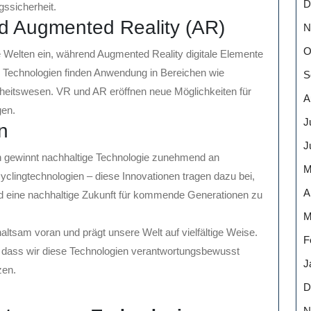
D
ssicherheit.
und Augmented Reality (AR)
N
O
ale Welten ein, während Augmented Reality digitale Elemente
e Technologien finden Anwendung in Bereichen wie
S
heitswesen. VR und AR eröffnen neue Möglichkeiten für
A
gen.
J
n
J
 gewinnt nachhaltige Technologie zunehmend an
M
yclingtechnologien – diese Innovationen tragen dazu bei,
A
d eine nachhaltige Zukunft für kommende Generationen zu
M
altsam voran und prägt unsere Welt auf vielfältige Weise.
F
n, dass wir diese Technologien verantwortungsbewusst
J
zen.
D
N