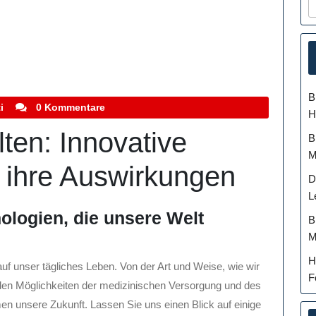
B
stefanocoletti
i
0 Kommentare
H
lten: Innovative
B
M
 ihre Auswirkungen
D
L
nologien, die unsere Welt
B
M
H
uf unser tägliches Leben. Von der Art und Weise, wie wir
F
 den Möglichkeiten der medizinischen Versorgung und des
n unsere Zukunft. Lassen Sie uns einen Blick auf einige