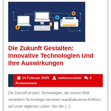
Die Zukunft Gestalten:
Innovative Technologien Und
Die
Ihre Auswirkungen
Zukunft
Gestalten:
14
stefanocoletti
14 Februar 2025
stefanocoletti
0
Februar
Kommentare
Innovative
2025
Technologien
Die Zukunft ist jetzt: Technologien, die unsere Welt
Und
verändern Technologie hat einen unaufhaltsamen Einfluss
Ihre
auf unser tägliches Leben. Von der {...}