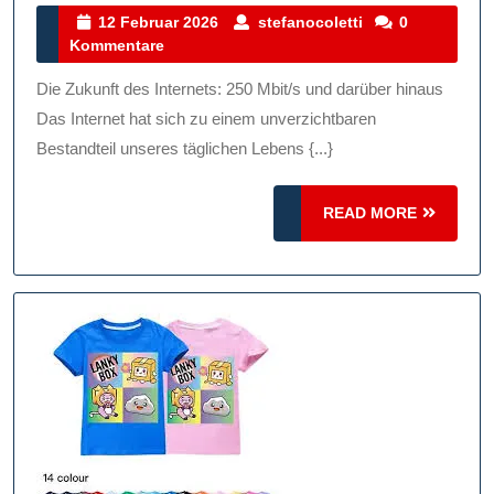
Des
12
stefanocoletti
12 Februar 2026
stefanocoletti
0
Februar
Kommentare
Internets:
2026
Ultraschnelle
Die Zukunft des Internets: 250 Mbit/s und darüber hinaus
250
Das Internet hat sich zu einem unverzichtbaren
Mbit/s
Bestandteil unseres täglichen Lebens {...}
Verbindung
READ
READ MORE
MORE