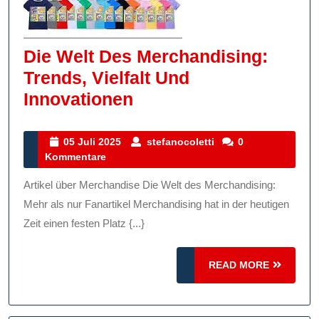
Die Welt Des Merchandising:
Trends, Vielfalt Und
Die
Innovationen
Welt
Des
05
stefanocoletti
05 Juli 2025
stefanocoletti
0
Juli
Kommentare
Merchandising:
2025
Trends,
Artikel über Merchandise Die Welt des Merchandising:
Vielfalt
Mehr als nur Fanartikel Merchandising hat in der heutigen
Und
Zeit einen festen Platz {...}
Innovationen
READ
READ MORE
MORE