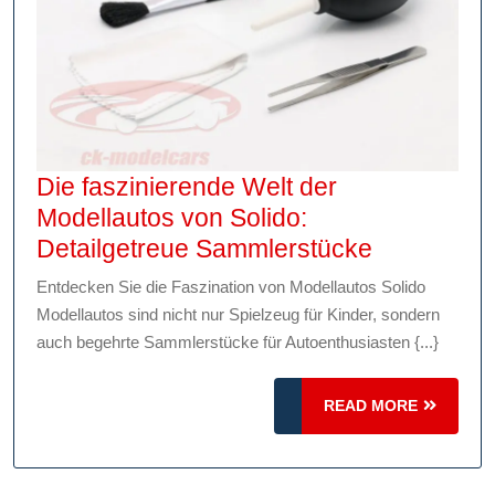
Die faszinierende Welt der
Modellautos von Solido:
Die
Detailgetreue Sammlerstücke
fasziniere
Entdecken Sie die Faszination von Modellautos Solido
Welt
Modellautos sind nicht nur Spielzeug für Kinder, sondern
der
auch begehrte Sammlerstücke für Autoenthusiasten {...}
Modellaut
von
READ
READ MORE
Solido:
MORE
Detailgetr
Sammlerst