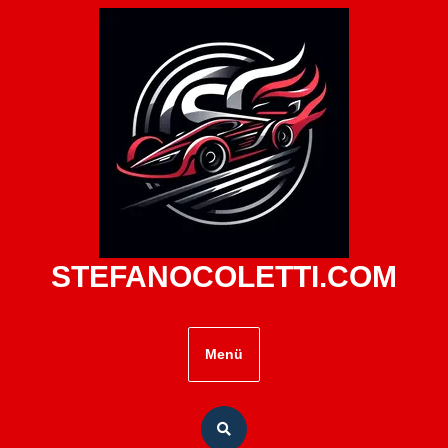
Zum
Inhalt
springen
STEFANOCOLETTI.COM
Menü