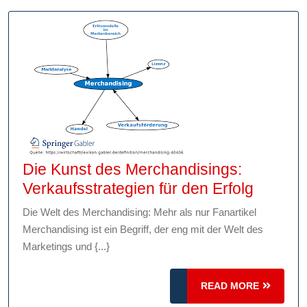
Die Kunst des Merchandisings:
Die
Verkaufsstrategien für den Erfolg
Kunst
Die Welt des Merchandising: Mehr als nur Fanartikel
des
Merchandising ist ein Begriff, der eng mit der Welt des
Mercha
Marketings und {...}
Verkauf
für
READ
READ MORE
den
MORE