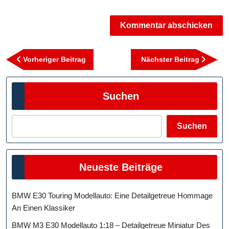
Beitragsnavigation
Vorheriger
Nächst
Vorheriger Beitrag
Nächster Beitrag
Beitrag
Beitra
Suchen
Suchen
Neueste Beiträge
BMW E30 Touring Modellauto: Eine Detailgetreue Hommage
An Einen Klassiker
BMW M3 E30 Modellauto 1:18 – Detailgetreue Miniatur Des