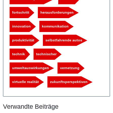
fortschritt
herausforderungen
innovation
kommunikation
produktivität
selbstfahrende autos
technik
technischer
umweltauswirkungen
vernetzung
virtuelle realität
zukunftsperspektiven
Verwandte Beiträge