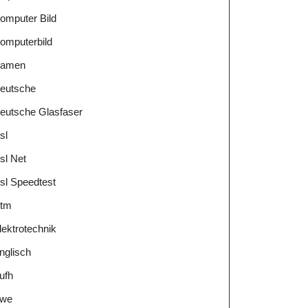
omputer Bild
omputerbild
amen
eutsche
eutsche Glasfaser
sl
sl Net
sl Speedtest
tm
lektrotechnik
nglisch
ufh
we