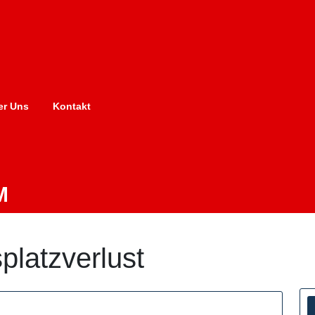
er Uns
Kontakt
M
splatzverlust