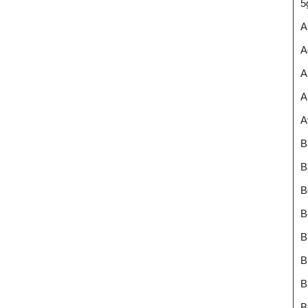
5
A
A
A
A
A
B
B
B
B
B
B
B