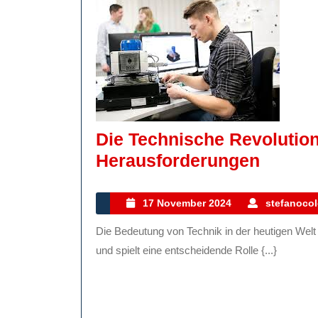
Die Technische Revolution
Die
Herausforderungen
Techni
Revolu
17
17 November 2024
stefanocol
November
Innova
Die Bedeutung von Technik in der heutigen Welt Technik ist in der modernen Gesellschaft allgegenwärtig
2024
Fortsch
und spielt eine entscheidende Rolle {...}
Und
Heraus