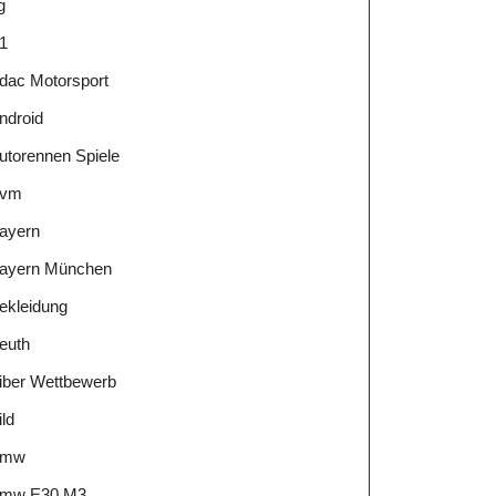
g
1
dac Motorsport
ndroid
utorennen Spiele
vm
ayern
ayern München
ekleidung
euth
iber Wettbewerb
ild
Bmw
mw E30 M3