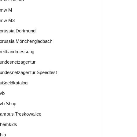
mw M
mw M3
orussia Dortmund
orussia Mönchengladbach
reitbandmessung
undesnetzagentur
undesnetzagentur Speedtest
ußgeldkatalog
vb
vb Shop
ampus Treskowallee
hemkids
hip