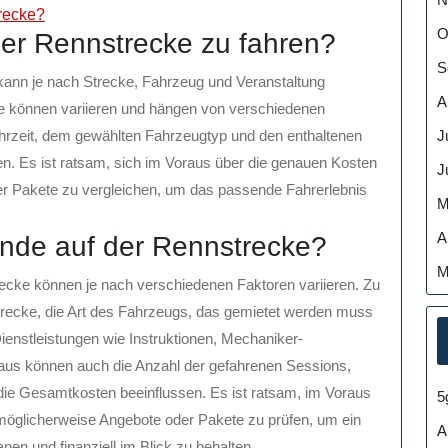
recke?
O
iner Rennstrecke zu fahren?
S
 kann je nach Strecke, Fahrzeug und Veranstaltung
A
se können variieren und hängen von verschiedenen
J
ahrzeit, dem gewählten Fahrzeugtyp und den enthaltenen
en. Es ist ratsam, sich im Voraus über die genauen Kosten
J
er Pakete zu vergleichen, um das passende Fahrerlebnis
M
A
nde auf der Rennstrecke?
M
ecke können je nach verschiedenen Faktoren variieren. Zu
recke, die Art des Fahrzeugs, das gemietet werden muss
ienstleistungen wie Instruktionen, Mechaniker-
aus können auch die Anzahl der gefahrenen Sessions,
ie Gesamtkosten beeinflussen. Es ist ratsam, im Voraus
5
 möglicherweise Angebote oder Pakete zu prüfen, um ein
A
en und finanziell im Blick zu behalten.