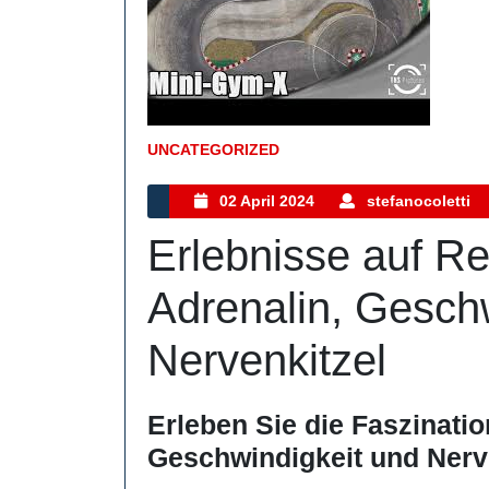
UNCATEGORIZED
Kategorie
02
02 April 2024
stefanocoletti
April
Erlebnisse auf R
2024
Adrenalin, Gesch
Nervenkitzel
Erleben Sie die Faszinati
Geschwindigkeit und Nerv