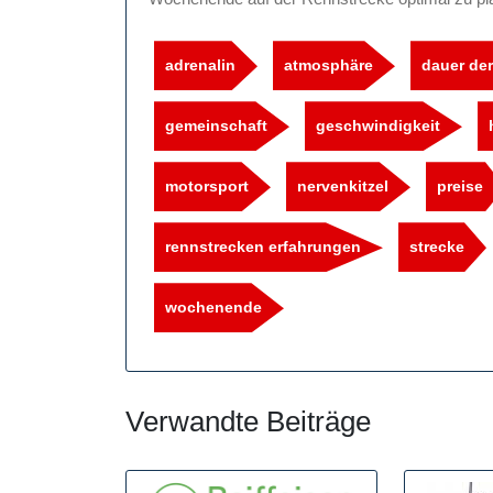
adrenalin
atmosphäre
dauer der
gemeinschaft
geschwindigkeit
motorsport
nervenkitzel
preise
rennstrecken erfahrungen
strecke
wochenende
Verwandte Beiträge