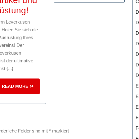
rtikel und
C
Zuhause
Entdecken
üstung!
D
für
Sie
zeuge
rn Leverkusen
D
BVB-
den
 Holen Sie sich die
D
Fanartikel
Ausrüstung Ihres
Bayern
D
vereins! Der
Leverkusen
Leverkusen
D
Fanshop:
st der ultimative
D
kt {...}
Ihre
D
Quelle
E
READ
READ MORE
für
MORE
E
Fanartikel
E
und
E
Ausrüstung!
F
rderliche Felder sind mit
*
markiert
F