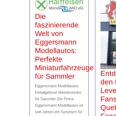
Die
faszinierende
Welt von
Eggersmann
Modellautos:
Perfekte
Miniaturfahrzeuge
Entd
Die
für Sammler
den 
faszinierend
Eggersmann Modellautos:
Leve
Welt
Detailgetreue Meisterwerke
Fans
für Sammler Die Firma
von
Eggersmann Modellautos ist
Quel
Eggersmann
seit Jahren ein Synonym für