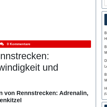
B
H
stefanocoletti
0 Kommentare
B
M
ennstrecken:
D
windigkeit und
L
B
M
H
on von Rennstrecken: Adrenalin,
F
enkitzel