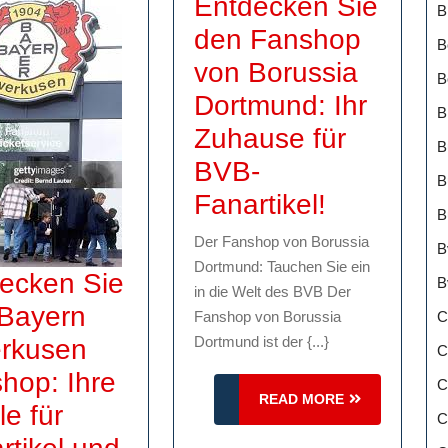
Entdecken Sie
B
den Fanshop
B
von Borussia
B
Dortmund: Ihr
B
Zuhause für
B
BVB-
B
Entdecke
Fanartikel!
B
Sie
Der Fanshop von Borussia
B
den
Dortmund: Tauchen Sie ein
ecken Sie
B
in die Welt des BVB Der
Fanshop
Bayern
C
Fanshop von Borussia
e
von
Dortmund ist der {...}
rkusen
C
Borussia
hop: Ihre
C
Dortmund
READ
READ MORE
le für
C
MORE
Ihr