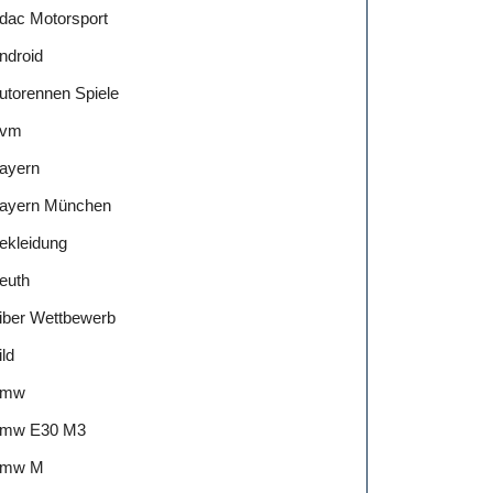
dac Motorsport
ndroid
utorennen Spiele
vm
ayern
ayern München
ekleidung
euth
iber Wettbewerb
ild
Bmw
mw E30 M3
mw M