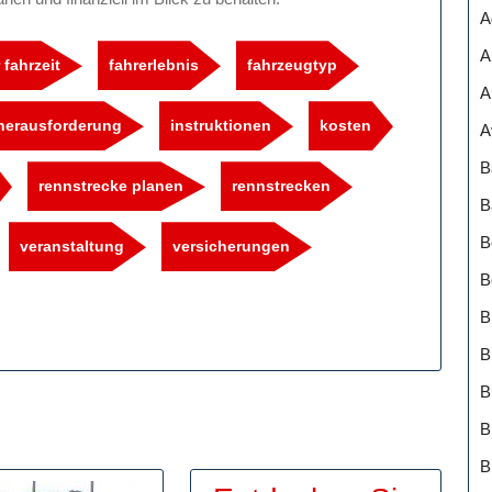
A
A
 fahrzeit
fahrerlebnis
fahrzeugtyp
A
herausforderung
instruktionen
kosten
A
B
rennstrecke planen
rennstrecken
B
B
veranstaltung
versicherungen
B
B
B
B
B