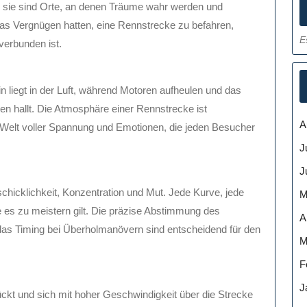
 sie sind Orte, an denen Träume wahr werden und
e das Vergnügen hatten, eine Rennstrecke zu befahren,
E
verbunden ist.
iegt in der Luft, während Motoren aufheulen und das
en hallt. Die Atmosphäre einer Rennstrecke ist
A
ne Welt voller Spannung und Emotionen, die jeden Besucher
J
J
chicklichkeit, Konzentration und Mut. Jede Kurve, jede
M
e es zu meistern gilt. Die präzise Abstimmung des
A
das Timing bei Überholmanövern sind entscheidend für den
M
F
J
t und sich mit hoher Geschwindigkeit über die Strecke