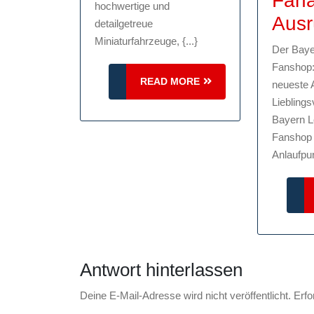
Fana
Modellautos:
hochwertige und
Ausr
detailgetreue
Perfekte
Miniaturfahrzeuge, {...}
Miniaturfahr
Der Baye
Fanshop:
für
READ
READ MORE
neueste 
Sammler
MORE
Lieblings
Bayern 
Fanshop i
Anlaufpun
Antwort hinterlassen
Deine E-Mail-Adresse wird nicht veröffentlicht.
Erfo