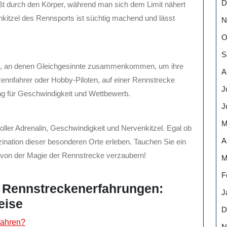
D
eßt durch den Körper, während man sich dem Limit nähert
kitzel des Rennsports ist süchtig machend und lässt
N
O
S
t, an denen Gleichgesinnte zusammenkommen, um ihre
A
-Rennfahrer oder Hobby-Piloten, auf einer Rennstrecke
J
g für Geschwindigkeit und Wettbewerb.
J
M
oller Adrenalin, Geschwindigkeit und Nervenkitzel. Egal ob
A
zination dieser besonderen Orte erleben. Tauchen Sie ein
h von der Magie der Rennstrecke verzaubern!
M
F
u Rennstreckenerfahrungen:
J
eise
D
 fahren?
N