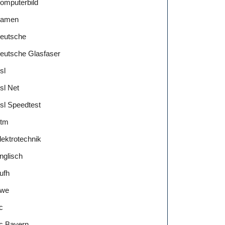
omputerbild
amen
eutsche
eutsche Glasfaser
!
sl
sl Net
sl Speedtest
tm
lektrotechnik
nglisch
ufh
we
c
c Bayern