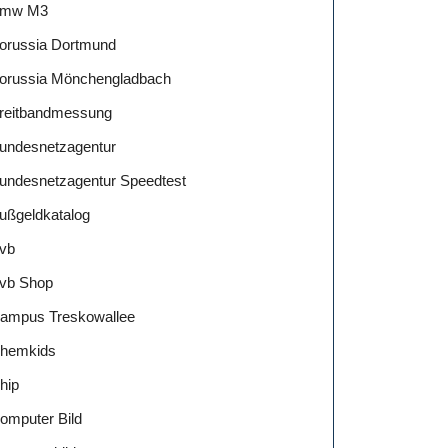
mw M3
orussia Dortmund
orussia Mönchengladbach
reitbandmessung
undesnetzagentur
undesnetzagentur Speedtest
n
ußgeldkatalog
vb
vb Shop
ampus Treskowallee
hemkids
hip
:
omputer Bild