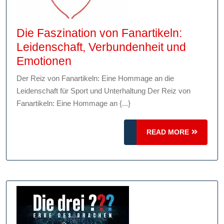
Die Faszination von Fanartikeln:
Leidenschaft, Verbundenheit und
Die
Emotionen
Faszination
Der Reiz von Fanartikeln: Eine Hommage an die
von
Leidenschaft für Sport und Unterhaltung Der Reiz von
Fanartikeln:
Fanartikeln: Eine Hommage an {...}
Leidenschaft,
Verbundenheit
READ
READ MORE
und
MORE
Emotionen