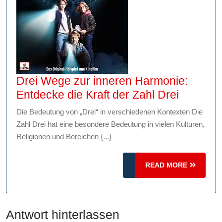
Drei Wege zur inneren Harmonie:
Drei
Entdecke die Kraft der Zahl Drei
Wege
Die Bedeutung von „Drei“ in verschiedenen Kontexten Die
zur
Zahl Drei hat eine besondere Bedeutung in vielen Kulturen,
inneren
Religionen und Bereichen {...}
Harmoni
Entdeck
READ
READ MORE
die
MORE
Kraft
der
Antwort hinterlassen
Zahl