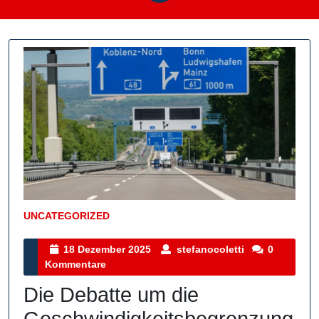
UNCATEGORIZED
Kategorie
18
stefanocoletti
18 Dezember 2025
stefanocoletti
0
Dezember
Kommentare
2025
Die Debatte um die