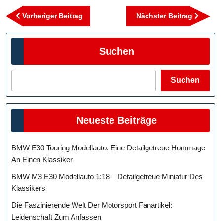
Beitragsnavigation
Vorheriger
Nächst
Vorheriger Beitrag
Nächster Beitrag
Beitrag
Beitra
Suchen
Suchen
Neueste Beiträge
BMW E30 Touring Modellauto: Eine Detailgetreue Hommage
An Einen Klassiker
BMW M3 E30 Modellauto 1:18 – Detailgetreue Miniatur Des
Klassikers
Die Faszinierende Welt Der Motorsport Fanartikel:
Leidenschaft Zum Anfassen