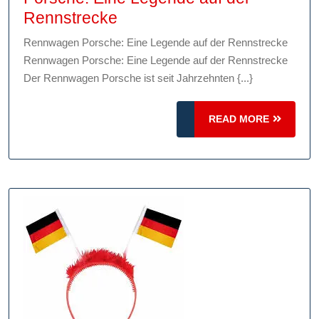
Die
Rennstrecke
Faszination
Rennwagen Porsche: Eine Legende auf der Rennstrecke
der
Rennwagen Porsche: Eine Legende auf der Rennstrecke
Rennwagen
Der Rennwagen Porsche ist seit Jahrzehnten {...}
von
Porsche:
READ
READ MORE
Eine
MORE
Legende
auf
der
Rennstrecke