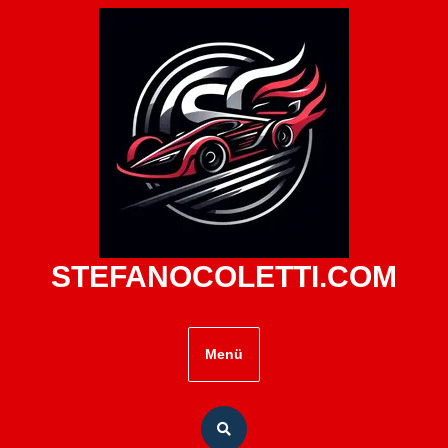
Zum
Inhalt
springen
STEFANOCOLETTI.COM
Menü