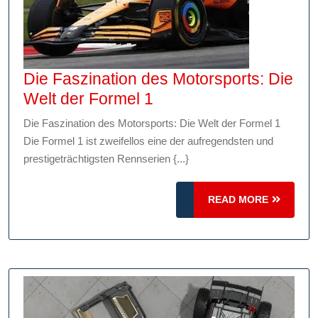
Die Faszination des Motorsports: Die
Die
Welt der Formel 1
Faszination
Die Faszination des Motorsports: Die Welt der Formel 1
des
Die Formel 1 ist zweifellos eine der aufregendsten und
Motorsports:
prestigeträchtigsten Rennserien {...}
Die
Welt
READ
READ MORE
der
MORE
Formel
1