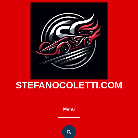
Zum
Inhalt
springen
STEFANOCOLETTI.COM
Menü