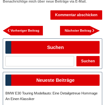
Benachrichtige mich über neue Beiträge via E-Mail.
Beitragsnavigation
Vorheriger
Nächst
Vorheriger Beitrag
Nächster Beitrag
Beitrag
Beitra
Suchen
Suchen
Neueste Beiträge
BMW E30 Touring Modellauto: Eine Detailgetreue Hommage
An Einen Klassiker