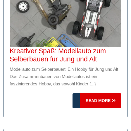
Kreativer Spaß: Modellauto zum
Kreativer
Selberbauen für Jung und Alt
Spaß:
Modellauto zum Selberbauen: Ein Hobby für Jung und Alt
Modellauto
Das Zusammenbauen von Modellautos ist ein
zum
faszinierendes Hobby, das sowohl Kinder {...}
Selberbau
für
READ
READ MORE
Jung
MORE
und
Alt