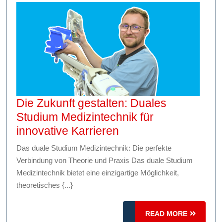
Die Zukunft gestalten: Duales
Studium Medizintechnik für
Die
innovative Karrieren
Zukunft
Das duale Studium Medizintechnik: Die perfekte
gestalten:
Verbindung von Theorie und Praxis Das duale Studium
Duales
Medizintechnik bietet eine einzigartige Möglichkeit,
Studium
theoretisches {...}
Medizintechnik
für
READ
READ MORE