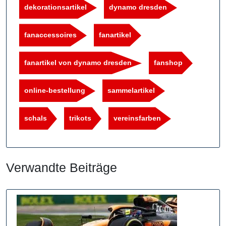
dekorationsartikel
dynamo dresden
fanaccessoires
fanartikel
fanartikel von dynamo dresden
fanshop
online-bestellung
sammelartikel
schals
trikots
vereinsfarben
Verwandte Beiträge