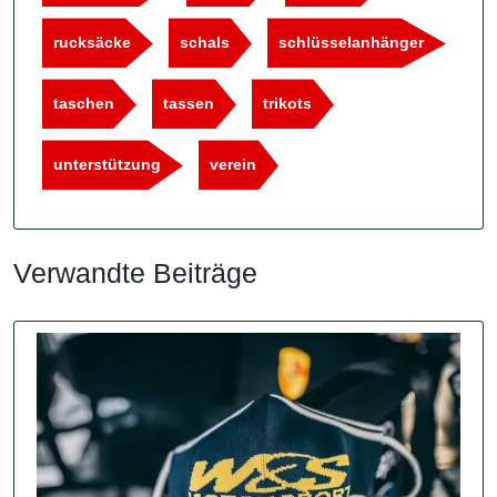
rucksäcke
schals
schlüsselanhänger
taschen
tassen
trikots
unterstützung
verein
Verwandte Beiträge