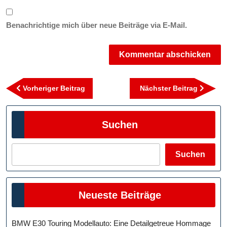
Benachrichtige mich über neue Beiträge via E-Mail.
Beitragsnavigation
Vorheriger
Nächst
Vorheriger Beitrag
Nächster Beitrag
Beitrag
Beitra
Suchen
Suchen
Neueste Beiträge
BMW E30 Touring Modellauto: Eine Detailgetreue Hommage