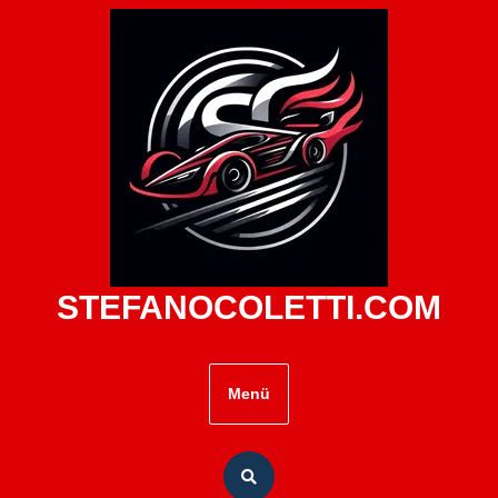
Zum
Inhalt
springen
STEFANOCOLETTI.COM
Menü