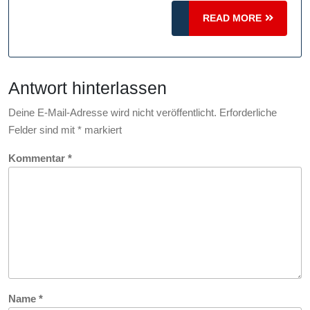
jeden
READ
READ MORE
Anlass
MORE
und
Geschmack
Antwort hinterlassen
Deine E-Mail-Adresse wird nicht veröffentlicht.
Erforderliche
Felder sind mit
*
markiert
Kommentar
*
Name
*