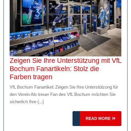
Zeigen Sie Ihre Unterstützung mit VfL
Bochum Fanartikeln: Stolz die
Zeigen
Farben tragen
Sie
VfL Bochum Fanartikel: Zeigen Sie Ihre Unterstützung für
Ihre
den Verein Als treuer Fan des VfL Bochum möchten Sie
Unterstützung
sicherlich Ihre {...}
mit
VfL
READ
READ MORE
Bochum
MORE