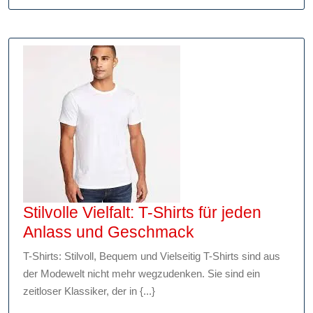
Fanartikeln:
Stolz
die
Farben
tragen
Stilvolle Vielfalt: T-Shirts für jeden
Stilvolle
Anlass und Geschmack
Vielfalt:
T-Shirts: Stilvoll, Bequem und Vielseitig T-Shirts sind aus
T-
der Modewelt nicht mehr wegzudenken. Sie sind ein
Shirts
zeitloser Klassiker, der in {...}
für