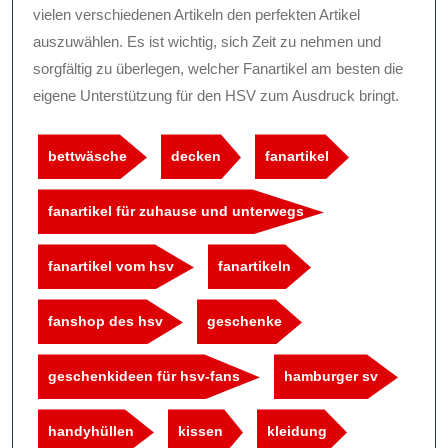
vielen verschiedenen Artikeln den perfekten Artikel
auszuwählen. Es ist wichtig, sich Zeit zu nehmen und
sorgfältig zu überlegen, welcher Fanartikel am besten die
eigene Unterstützung für den HSV zum Ausdruck bringt.
bettwäsche
decken
fanartikel
fanartikel für zuhause und unterwegs
fanartikel vom hsv
fanartikeln
fanshop des hsv
geschenke
geschenkideen für hsv-fans
hamburger sv
handyhüllen
kissen
kleidung