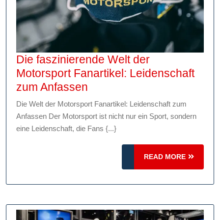
Die faszinierende Welt der
Motorsport Fanartikel: Leidenschaft
Die
zum Anfassen
faszinierende
Die Welt der Motorsport Fanartikel: Leidenschaft zum
Welt
Anfassen Der Motorsport ist nicht nur ein Sport, sondern
der
eine Leidenschaft, die Fans {...}
Motorsport
Fanartikel:
READ
READ MORE
Leidenschaft
MORE
zum
Anfassen